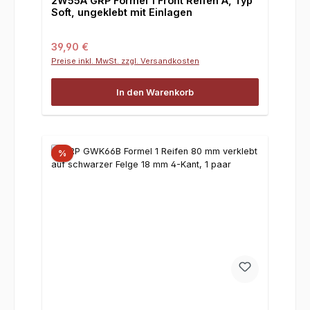
2W55A GRP Formel 1 Front Reifen A, Typ
Soft, ungeklebt mit Einlagen
Regulärer Preis:
39,90 €
Preise inkl. MwSt. zzgl. Versandkosten
In den Warenkorb
%