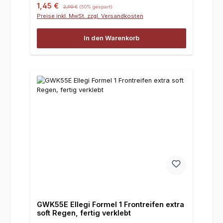
Verkaufspreis:
Regulärer Preis:
1,45 €
2,90 €
(50% gespart)
Preise inkl. MwSt. zzgl. Versandkosten
In den Warenkorb
GWK55E Ellegi Formel 1 Frontreifen extra
soft Regen, fertig verklebt