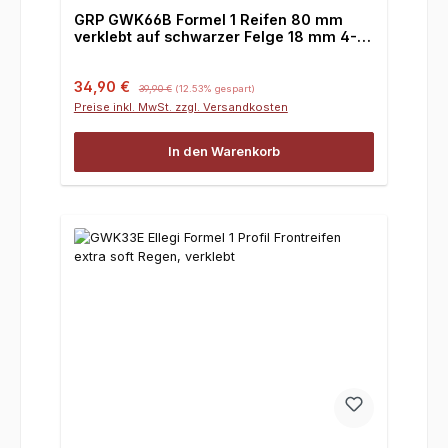
GRP GWK66B Formel 1 Reifen 80 mm
verklebt auf schwarzer Felge 18 mm 4-
Kant, 1 paar
Verkaufspreis:
Regulärer Preis:
34,90 €
39,90 €
(12.53% gespart)
Preise inkl. MwSt. zzgl. Versandkosten
In den Warenkorb