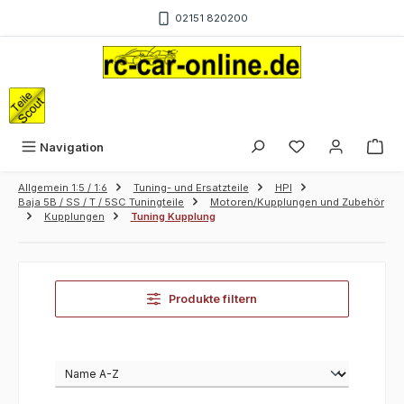
Zum Hauptinhalt springen
02151 820200
War
Navigation
Allgemein 1:5 / 1:6
Tuning- und Ersatzteile
HPI
Baja 5B / SS / T / 5SC Tuningteile
Motoren/Kupplungen und Zubehör
Kupplungen
Tuning Kupplung
Produkte filtern