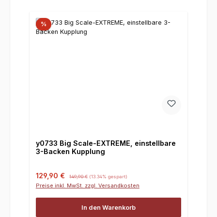
%
y0733 Big Scale-EXTREME, einstellbare
3-Backen Kupplung
Verkaufspreis:
Regulärer Preis:
129,90 €
149,90 €
(13.34% gespart)
Preise inkl. MwSt. zzgl. Versandkosten
In den Warenkorb