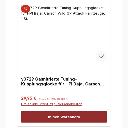
%
y0729 Gasnitrierte Tuning-
Kupplungsglocke für HPI Baja, Carson
Wild GP Attack Fahrzeuge, 1 St.
Verkaufspreis:
Regulärer Preis:
29,95 €
49,90 €
(40% gespart)
Preise inkl. MwSt. zzgl. Versandkosten
In den Warenkorb