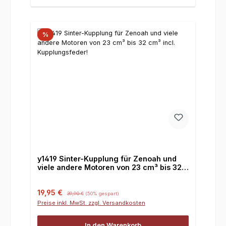
%
y1419 Sinter-Kupplung für Zenoah und
viele andere Motoren von 23 cm³ bis 32
cm³ incl. Kupplungsfeder!
Verkaufspreis:
Regulärer Preis:
19,95 €
39,90 €
(50% gespart)
Preise inkl. MwSt. zzgl. Versandkosten
In den Warenkorb