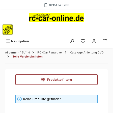
Zum Hauptinhalt springen
02151 820200
War
Navigation
Allgemein 1:5 / 1:6
RC-Car Fanartikel
Kataloge Anleitung DVD
Teile Vergleichslisten
Produkte filtern
Keine Produkte gefunden.