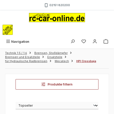
Zum Hauptinhalt springen
02151 820200
War
Navigation
Technik 1:5 / 1:6
Bremsen, Stoßdämpfer
Bremsen und Ersatzteile
Ersatzteile
für Hydraulische Radbremsen
Mecatech
HPI Crossbaja
Produkte filtern