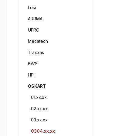
Losi
ARRMA
UFRC
Mecatech
Traxxas
BWS
HPI
OSKART
01.xx.xx
02.xx.xx
03.xx.xx
0304.xx.xx