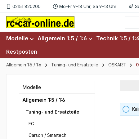
02151 820200
Mo–Fr 9–18 Uhr, Sa 9–13 Uhr
S
m Hauptinhalt springen
Zur Suche springen
Zur Hauptnavigation springen
Modelle
Allgemein 1:5 / 1:6
Technik 1:5 / 1:
Restposten
Allgemein 1:5 / 1:6
Tuning- und Ersatzteile
OSKART
0
Modelle
Allgemein 1:5 / 1:6
Kei
Tuning- und Ersatzteile
FG
Carson / Smartech