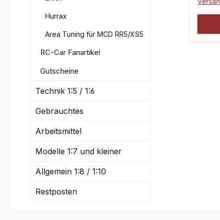
Versa
Model
Hurrax
leicht
Serie
Area Tuning für MCD RR5/XS5
Fahrz
RC-Car Fanartikel
Rollw
Unter
Gutscheine
gegen
Serie
Technik 1:5 / 1:6
verän
Gebrauchtes
Carso
mit f
Arbeitsmittel
Diffz
m=1.I
Modelle 1:7 und kleiner
[INCL
Allgemein 1:8 / 1:10
DINC
Restposten