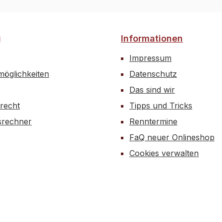
ZähneHT y1936426 zu 
ZähneFG 7433Inhalt:1 S
g
Informationen
Impressum
öglichkeiten
Datenschutz
Das sind wir
recht
Tipps und Tricks
rechner
Renntermine
FaQ neuer Onlineshop
Cookies verwalten