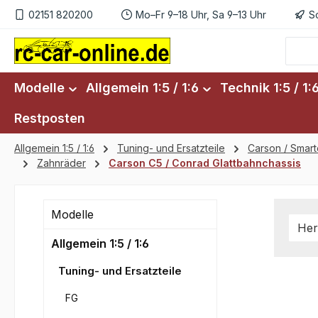
02151 820200
Mo–Fr 9–18 Uhr, Sa 9–13 Uhr
S
m Hauptinhalt springen
Zur Suche springen
Zur Hauptnavigation springen
Modelle
Allgemein 1:5 / 1:6
Technik 1:5 / 1:
Restposten
Allgemein 1:5 / 1:6
Tuning- und Ersatzteile
Carson / Smar
Zahnräder
Carson C5 / Conrad Glattbahnchassis
Modelle
Her
Allgemein 1:5 / 1:6
Tuning- und Ersatzteile
FG