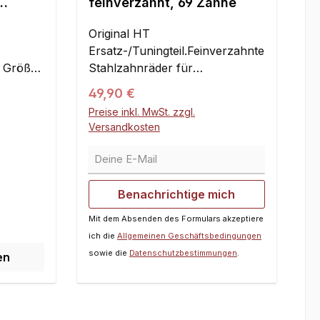
feinverzahnt, 69 Zähne
e
Original HT
Ersatz-/Tuningteil.Feinverzahnte
n Größen
Stahlzahnräder für
be zwei
Zwischenwelle und Differential
Regulärer Preis:
49,90 €
te gibt
für den Wettbewerbseinsatz in
Preise inkl. MwSt. zzgl.
Tourenwagen- und GT-
Versandkosten
Modellen. Die Zahnräder laufen
 Nicht
Deine E-Mail
leichter und leiser als die
rson
Serienverzahnung, das
Fahrzeug hat somit weniger
Benachrichtige mich
n für
Rollwiderstand.Das
Mit dem Absenden des Formulars akzeptiere
tzel mit
Untersetzungsverhältnis wird
ich die
Allgemeinen Geschäftsbedingungen
eßlich
gegenüber den
sowie die
Datenschutzbestimmungen
.
Serienzahnrädern nicht
en
t
verändert.Passend für FG und
Smartech / Carson Modelle.
dies
Nur passend mit