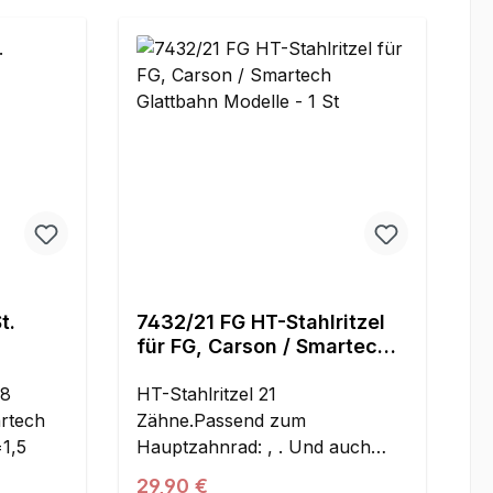
t.
7432/21 FG HT-Stahlritzel
für FG, Carson / Smartech
Glattbahn Modelle - 1 St
48
HT-Stahlritzel 21
rtech
Zähne.Passend zum
1,5
Hauptzahnrad: , . Und auch
passend zu FG Profil
Regulärer Preis:
29,90 €