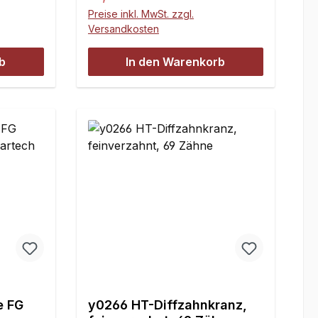
verschoben , .Nitriergehärtet,
Preise inkl. MwSt. zzgl.
hoch verschleissfest.Für FG,
Versandkosten
Carson / Smartech Glattbahn
Fahrzeuge.2 Gewindeschrauben
b
In den Warenkorb
M5 x 5 sind im Lieferumfang
einbezogen.
e FG
y0266 HT-Diffzahnkranz,