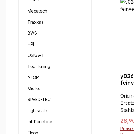
versc
(weni
Mecatech
dabei 
Traxxas
leicht
Festi
BWS
Zahnr
HPI
OSKART
Top Tuning
y0267
ATOP
fein
Mielke
Origi
SPEED-TEC
Ersat
Stahl
Lightscale
Zwisc
Regul
28,9
mf-RaceLine
für d
Preise 
Toure
Elcon