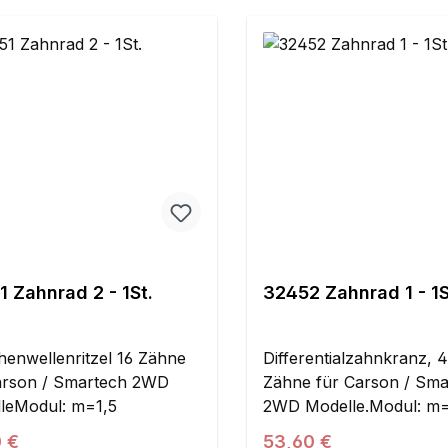
 Zahnrad 2 - 1St.
32452 Zahnrad 1 - 1S
henwellenritzel 16 Zähne
Differentialzahnkranz, 
arson / Smartech 2WD
Zähne für Carson / Sma
leModul: m=1,5
2WD Modelle.Modul: m=
ärer Preis:
Regulärer Preis:
0 €
53,60 €