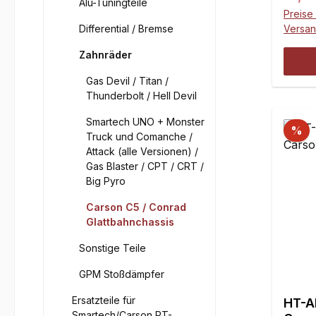
Alu-Tuningteile
Preise 
Differential / Bremse
Versa
Zahnräder
Gas Devil / Titan /
Thunderbolt / Hell Devil
Smartech UNO + Monster
%
Truck und Comanche /
Attack (alle Versionen) /
Gas Blaster / CPT / CRT /
Big Pyro
Carson C5 / Conrad
Glattbahnchassis
Sonstige Teile
GPM Stoßdämpfer
Ersatzteile für
HT-Al
Smartech/Carson PT-