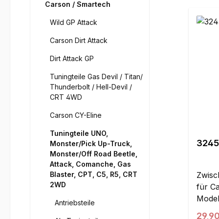
Carson / Smartech
Wild GP Attack
Carson Dirt Attack
Dirt Attack GP
Tuningteile Gas Devil / Titan/
Thunderbolt / Hell-Devil /
CRT 4WD
Carson CY-Eline
Tuningteile UNO,
32451
Monster/Pick Up-Truck,
Monster/Off Road Beetle,
Attack, Comanche, Gas
Blaster, CPT, C5, R5, CRT
Zwisc
2WD
für C
Model
Antriebsteile
Regul
29,9