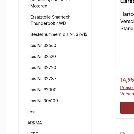
Carso
Motoren
Hartc
Ersatzteile Smartech
Versc
Thunderbolt 4WD
Stand
Bestellnummern bis Nr. 32415
werde
Zahlen
bis Nr. 32460
die Z
bis Nr. 32520
korre
Gegen
bis Nr. 32720
m=1,5
bedeu
bis Nr. 32787
Verka
14,9
Zahnr
Preise 
bis Nr. 92000
bishe
Versa
gleic
bis Nr. 306100
verän
Losi
Zahnp
der E
ARRMA
versc
UFRC