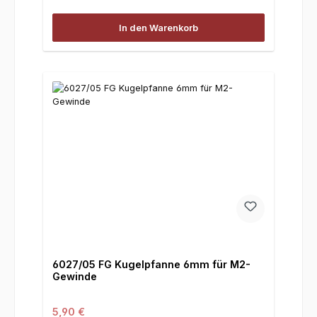
In den Warenkorb
6027/05 FG Kugelpfanne 6mm für M2-
Gewinde
Regulärer Preis:
5,90 €