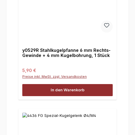
y0529R Stahlkugelpfanne 6 mm Rechts-
Gewinde + 4 mm Kugelbohrung, 1 Stück
Regulärer Preis:
5,90 €
Preise inkl. MwSt. zzgl. Versandkosten
In den Warenkorb