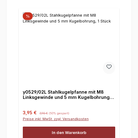
%
y0529/02L Stahlkugelpfanne mit M8
Linksgewinde und 5 mm Kugelbohrung, 1
Stück
Verkaufspreis:
Regulärer Preis:
3,95 €
7,90 €
(50% gespart)
Preise inkl. MwSt. zzgl. Versandkosten
In den Warenkorb