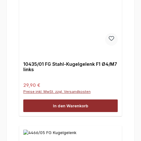
10435/01 FG Stahl-Kugelgelenk F1 Ø4/M7
links
Regulärer Preis:
29,90 €
Preise inkl. MwSt. zzgl. Versandkosten
In den Warenkorb