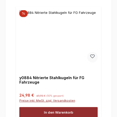
%
y0884 Nitrierte Stahlkugeln für FG
Fahrzeuge
Verkaufspreis:
Regulärer Preis:
24,98 €
49,95 €
(50% gespart)
Preise inkl. MwSt. zzgl. Versandkosten
In den Warenkorb