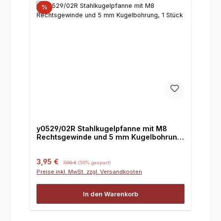
%
y0529/02R Stahlkugelpfanne mit M8
Rechtsgewinde und 5 mm Kugelbohrung,
1 Stück
Verkaufspreis:
Regulärer Preis:
3,95 €
7,90 €
(50% gespart)
Preise inkl. MwSt. zzgl. Versandkosten
In den Warenkorb