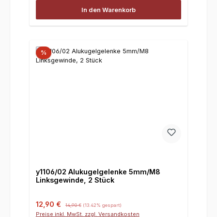
In den Warenkorb
%
y1106/02 Alukugelgelenke 5mm/M8
Linksgewinde, 2 Stück
Verkaufspreis:
Regulärer Preis:
12,90 €
14,90 €
(13.42% gespart)
Preise inkl. MwSt. zzgl. Versandkosten