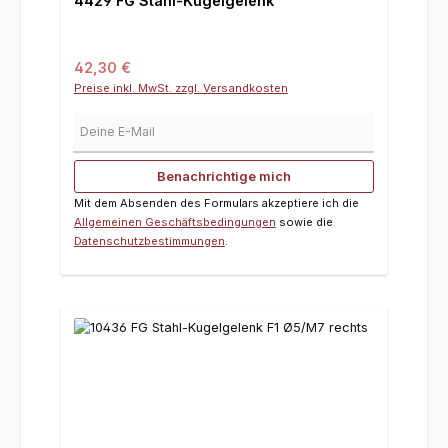
4429 FG Stahl-Kugelgelenk
Regulärer Preis:
42,30 €
Preise inkl. MwSt. zzgl. Versandkosten
Deine E-Mail
Benachrichtige mich
Mit dem Absenden des Formulars akzeptiere ich die
Allgemeinen Geschäftsbedingungen
sowie die
Datenschutzbestimmungen
.