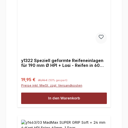
y1322 Speziell geformte Reifeneinlagen
für 190 mm Ø HPI + Losi - Reifen in 60
mm Breite
Verkaufspreis:
Regulärer Preis:
19,95 €
39,90 €
(50% gespart)
Preise inkl. MwSt. zzgl. Versandkosten
In den Warenkorb