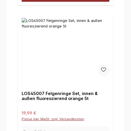
LOS45007 Felgenringe Set, innen &
außen fluoreszierend orange 5t
Regulärer Preis:
19,99 €
Preise inkl. MwSt. zzgl. Versandkosten
Deine E-Mail