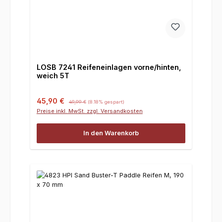
LOSB 7241 Reifeneinlagen vorne/hinten,
weich 5T
Verkaufspreis:
Regulärer Preis:
45,90 €
49,99 €
(8.18% gespart)
Preise inkl. MwSt. zzgl. Versandkosten
In den Warenkorb