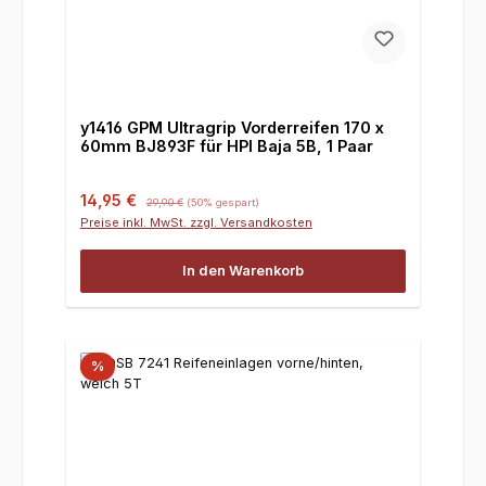
y1416 GPM Ultragrip Vorderreifen 170 x
60mm BJ893F für HPI Baja 5B, 1 Paar
Verkaufspreis:
Regulärer Preis:
14,95 €
29,90 €
(50% gespart)
Preise inkl. MwSt. zzgl. Versandkosten
In den Warenkorb
%