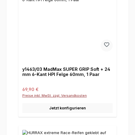
y1463/03 MadMax SUPER GRIP Soft + 24
mm 6-Kant HPI Felge 60mm, 1 Paar
Regulärer Preis:
69,90 €
Preise inkl. MwSt. zzgl. Versandkosten
Jetzt konfigurieren