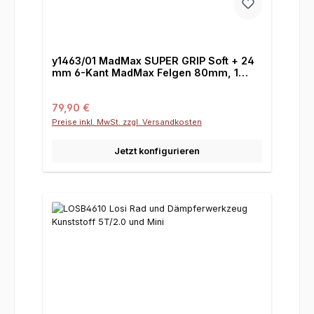
y1463/01 MadMax SUPER GRIP Soft + 24
mm 6-Kant MadMax Felgen 80mm, 1
Paar
Regulärer Preis:
79,90 €
Preise inkl. MwSt. zzgl. Versandkosten
Jetzt konfigurieren