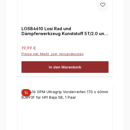
LOSB4610 Losi Rad und
Dämpferwerkzeug Kunststoff 5T/2.0 und
Mini
Regulärer Preis:
19,99 €
Preise inkl. MwSt. zzgl. Versandkosten
In den Warenkorb
%