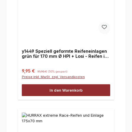
y1449 Speziell geformte Reifeneinlagen
grün für 170 mm Ø HPI + Losi - Reifen in
60/75 mm Breite
Verkaufspreis:
Regulärer Preis:
9,95 €
19,90 €
(50% gespart)
Preise inkl. MwSt. zzgl. Versandkosten
In den Warenkorb