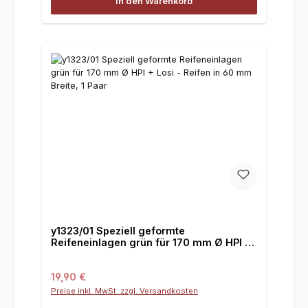
In den Warenkorb
y1323/01 Speziell geformte
Reifeneinlagen grün für 170 mm Ø HPI +
Losi - Reifen in 60 mm Breite, 1 Paar
Regulärer Preis:
19,90 €
Preise inkl. MwSt. zzgl. Versandkosten