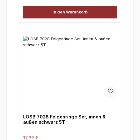
In den Warenkorb
LOSB 7028 Felgenringe Set, innen &
außen schwarz 5T
Regulärer Preis:
17,99 €