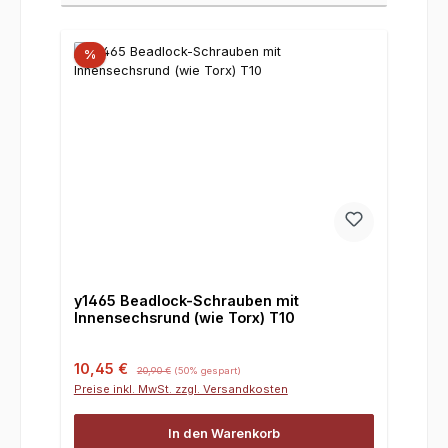
%
y1465 Beadlock-Schrauben mit
Innensechsrund (wie Torx) T10
Verkaufspreis:
Regulärer Preis:
10,45 €
20,90 €
(50% gespart)
Preise inkl. MwSt. zzgl. Versandkosten
In den Warenkorb