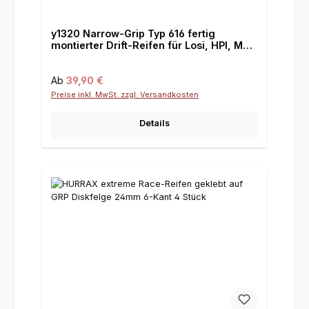
y1320 Narrow-Grip Typ 616 fertig
montierter Drift-Reifen für Losi, HPI, MCD
mit 24 mm Sechskantaufnahme
Regulärer Preis:
Ab
39,90 €
Preise inkl. MwSt. zzgl. Versandkosten
Details