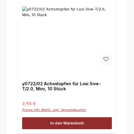
y0722/02 Achsstopfen für Losi 5ive-
T/2.0, Mini, 10 Stück
Regulärer Preis:
3,90 €
Preise inkl. MwSt. zzgl. Versandkosten
In den Warenkorb