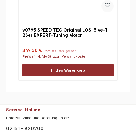
y0795 SPEED TEC Original LOSI 5ive-T
26er EXPERT-Tuning Motor
Verkaufspreis:
Regulärer Preis:
349,50 €
699,00 €
(50% gespart)
Preise inkl. MwSt. zzgl. Versandkosten
In den Warenkorb
Service-Hotline
Unterstützung und Beratung unter:
02151 - 820200