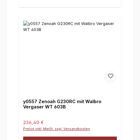
y0557 Zenoah G230RC mit Walbro
Vergaser WT 603B
Regulärer Preis:
236,40 €
Preise inkl. MwSt. zzgl. Versandkosten