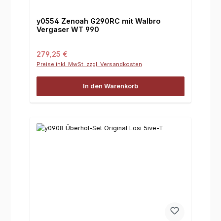
y0554 Zenoah G290RC mit Walbro
Vergaser WT 990
Regulärer Preis:
279,25 €
Preise inkl. MwSt. zzgl. Versandkosten
In den Warenkorb