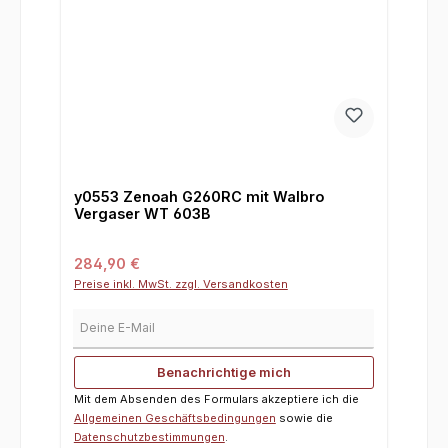
y0553 Zenoah G260RC mit Walbro
Vergaser WT 603B
Regulärer Preis:
284,90 €
Preise inkl. MwSt. zzgl. Versandkosten
Deine E-Mail
Benachrichtige mich
Mit dem Absenden des Formulars akzeptiere ich die
Allgemeinen Geschäftsbedingungen
sowie die
Datenschutzbestimmungen
.