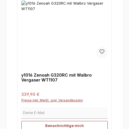
y1016 Zenoah G320RC mit Walbro
Vergaser WT1107
Regulärer Preis:
339,90 €
Preise inkl. MwSt. zzgl. Versandkosten
Deine E-Mail
Benachrichtige mich