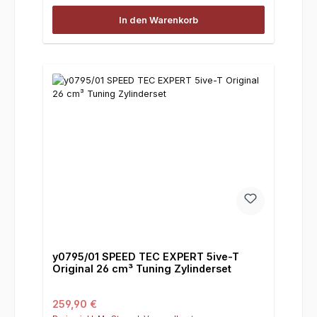
In den Warenkorb
y0795/01 SPEED TEC EXPERT 5ive-T
Original 26 cm³ Tuning Zylinderset
Regulärer Preis:
259,90 €