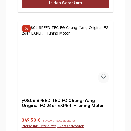
In den Warenkorb
%
y0806 SPEED TEC FG Chung-Yang
Original FG 26er EXPERT-Tuning Motor
Verkaufspreis:
Regulärer Preis:
349,50 €
699,00 €
(50% gespart)
Preise inkl. MwSt. zzgl. Versandkosten