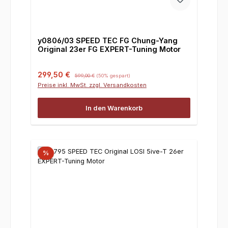
y0806/03 SPEED TEC FG Chung-Yang
Original 23er FG EXPERT-Tuning Motor
Verkaufspreis:
Regulärer Preis:
299,50 €
599,00 €
(50% gespart)
Preise inkl. MwSt. zzgl. Versandkosten
In den Warenkorb
%