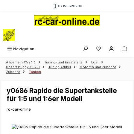
Zum Hauptinhalt springen
02151 820200
War
Navigation
Allgemein 1:5 / 1:6
Tuning- und Ersatzteile
Losi
Desert Buggy XL 2.0
Tuning Artikel
Motoren und Zubehör
Zubehör
Tanken
y0686 Rapido die Supertankstelle
für 1:5 und 1:6er Modell
rc-car-online
Bildergalerie überspringen