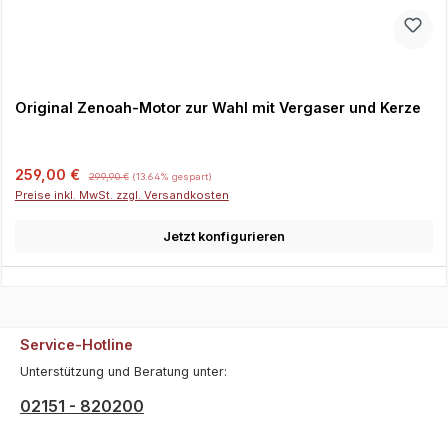
Original Zenoah-Motor zur Wahl mit Vergaser und Kerze
Verkaufspreis:
Regulärer Preis:
259,00 €
299,90 €
(13.64% gespart)
Preise inkl. MwSt. zzgl. Versandkosten
Jetzt konfigurieren
Service-Hotline
Unterstützung und Beratung unter:
02151 - 820200