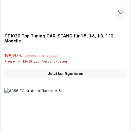
TT1030 Top Tuning CAR-STAND für 1:5, 1:6, 1:8, 1:10
Modelle
Verkaufspreis:
Regulärer Preis:
199,90 €
229,99 €
(13.08% gespart)
Preise inkl. MwSt. zzgl. Versandkosten
Jetzt konfigurieren