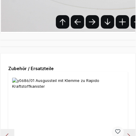
Produktgalerie überspringen
Zubehör / Ersatzteile