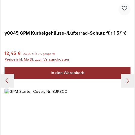
y0045 GPM Kurbelgehäuse-/Lüfterrad-Schutz für 1:5/1:6
Verkaufspreis:
Regulärer Preis:
12,45 €
24,90 €
(50% gespart)
Preise inkl. MwSt. zzgl. Versandkosten
In den Warenkorb