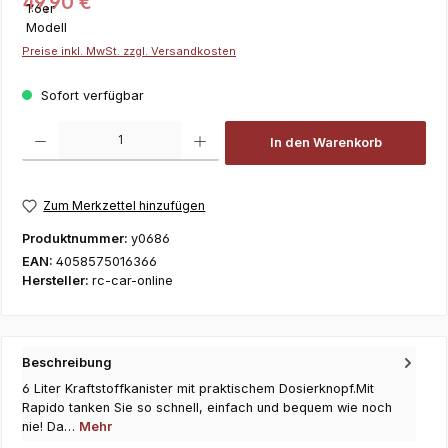
49,90 €
Preise inkl. MwSt. zzgl. Versandkosten
Sofort verfügbar
Produkt Anzahl: Gib den gewünschten Wert ein oder benutze die Schaltfläch
In den Warenkorb
Zum Merkzettel hinzufügen
Produktnummer:
y0686
EAN:
4058575016366
Hersteller:
rc-car-online
Beschreibung
6 Liter Kraftstoffkanister mit praktischem Dosierknopf.Mit
Rapido tanken Sie so schnell, einfach und bequem wie noch
nie! Da…
Mehr