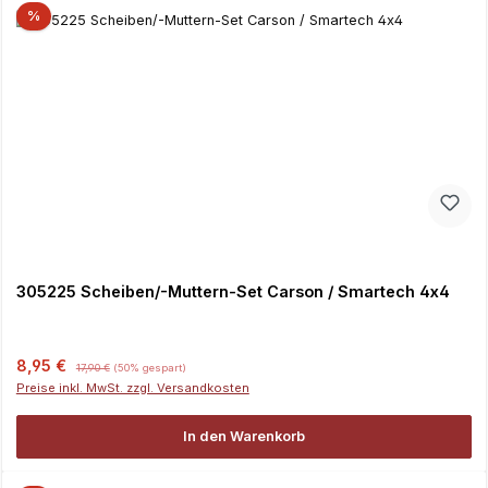
%
305225 Scheiben/-Muttern-Set Carson / Smartech 4x4
Verkaufspreis:
Regulärer Preis:
8,95 €
17,90 €
(50% gespart)
Preise inkl. MwSt. zzgl. Versandkosten
In den Warenkorb