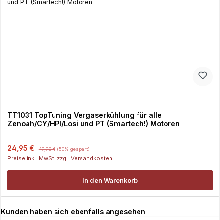
TT1031 TopTuning Vergaserkühlung für alle
Zenoah/CY/HPI/Losi und PT (Smartech!) Motoren
Verkaufspreis:
Regulärer Preis:
24,95 €
49,90 €
(50% gespart)
Preise inkl. MwSt. zzgl. Versandkosten
In den Warenkorb
Produktgalerie überspringen
Kunden haben sich ebenfalls angesehen