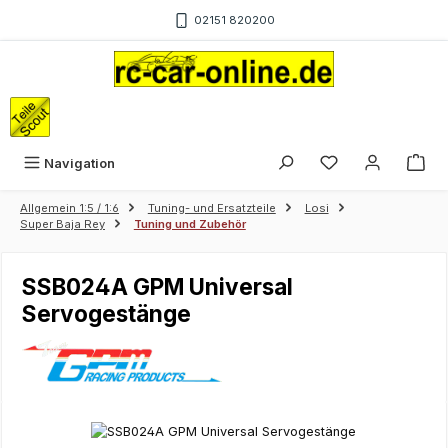
Zum Hauptinhalt springen
02151 820200
War
Navigation
Allgemein 1:5 / 1:6
Tuning- und Ersatzteile
Losi
Super Baja Rey
Tuning und Zubehör
SSB024A GPM Universal
Servogestänge
Bildergalerie überspringen