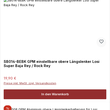
SB014-BEBK GPM einstellbare obere Längslenker Losi
Super Baja Rey / Rock Rey
Regulärer Preis:
19,90 €
Preise inkl. MwSt. zzgl. Versandkosten
In den Warenkorb
%