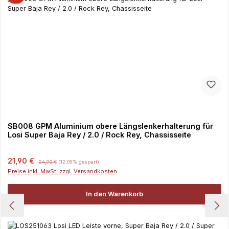
SB008 GPM Aluminium obere Längslenkerhalterung für
Losi Super Baja Rey / 2.0 / Rock Rey, Chassisseite
Verkaufspreis:
Regulärer Preis:
21,90 €
24,90 €
(12.05% gespart)
Preise inkl. MwSt. zzgl. Versandkosten
In den Warenkorb