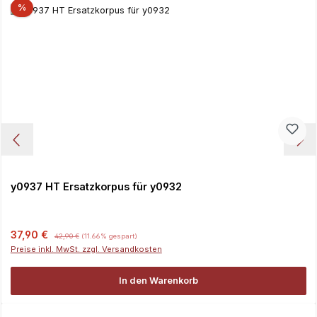
%
y0937 HT Ersatzkorpus für y0932
Verkaufspreis:
Regulärer Preis:
37,90 €
42,90 €
(11.66% gespart)
Preise inkl. MwSt. zzgl. Versandkosten
In den Warenkorb