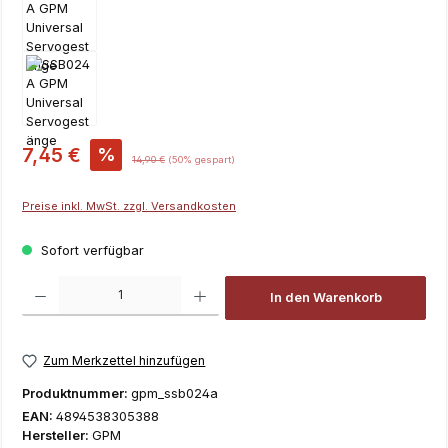
Verkaufspreis:
7,45 €
%
Regulärer Preis:
14,90 €
(50% gespart)
Preise inkl. MwSt. zzgl. Versandkosten
Sofort verfügbar
Produkt Anzahl: Gib den gewünschten Wert ein oder benutze die Schaltfläch
In den Warenkorb
Zum Merkzettel hinzufügen
Produktnummer:
gpm_ssb024a
EAN:
4894538305388
Hersteller:
GPM