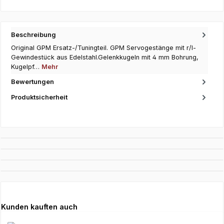
Beschreibung
Original GPM Ersatz-/Tuningteil. GPM Servogestänge mit r/l-
Gewindestück aus Edelstahl.Gelenkkugeln mit 4 mm Bohrung,
Kugelpf…
Mehr
Bewertungen
Produktsicherheit
Produktgalerie überspringen
Kunden kauften auch