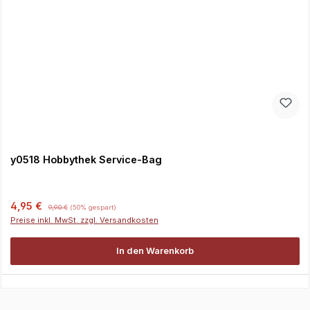
y0518 Hobbythek Service-Bag
Verkaufspreis:
Regulärer Preis:
4,95 €
9,90 €
(50% gespart)
Preise inkl. MwSt. zzgl. Versandkosten
In den Warenkorb