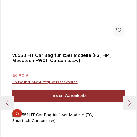
y0550 HT Car Bag für 1:5er Modelle (FG, HPI,
Mecatech FW01, Carson u.s.w)
Regulärer Preis:
49,90 €
Preise inkl. MwSt. zzgl. Versandkosten
In den Warenkorb
%