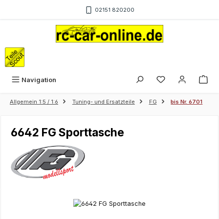
Zum Hauptinhalt springen
02151 820200
War
Navigation
Allgemein 1:5 / 1:6
Tuning- und Ersatzteile
FG
bis Nr. 6701
6642 FG Sporttasche
Bildergalerie überspringen