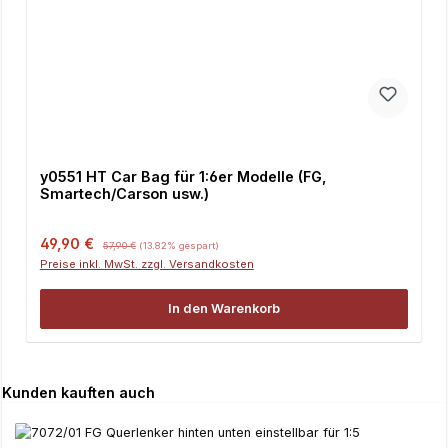
y0551 HT Car Bag für 1:6er Modelle (FG,
Smartech/Carson usw.)
Verkaufspreis:
Regulärer Preis:
49,90 €
57,90 €
(13.82% gespart)
Preise inkl. MwSt. zzgl. Versandkosten
In den Warenkorb
Produktgalerie überspringen
Kunden kauften auch