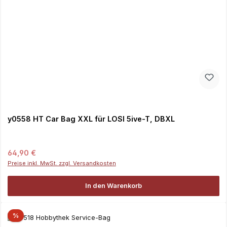
y0558 HT Car Bag XXL für LOSI 5ive-T, DBXL
Regulärer Preis:
64,90 €
Preise inkl. MwSt. zzgl. Versandkosten
In den Warenkorb
%