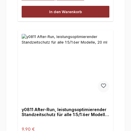
In den Warenkorb
y0811 After-Run, leistungsoptimierender
Standzeitschutz für alle 1:5/1:6er Modelle,
20 ml
Regulärer Preis:
9,90 €