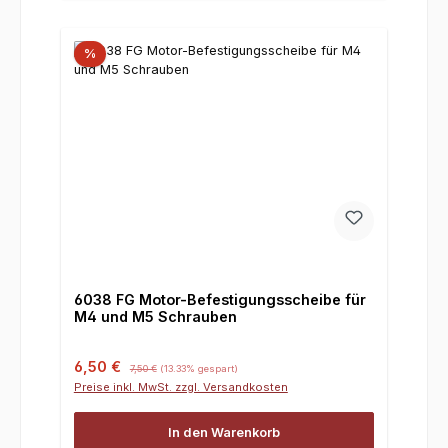
%
6038 FG Motor-Befestigungsscheibe für
M4 und M5 Schrauben
Verkaufspreis:
Regulärer Preis:
6,50 €
7,50 €
(13.33% gespart)
Preise inkl. MwSt. zzgl. Versandkosten
In den Warenkorb