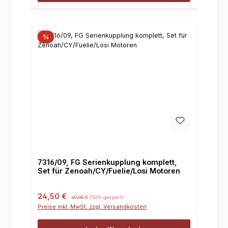
%
7316/09, FG Serienkupplung komplett,
Set für Zenoah/CY/Fuelie/Losi Motoren
Verkaufspreis:
Regulärer Preis:
24,50 €
49,00 €
(50% gespart)
Preise inkl. MwSt. zzgl. Versandkosten