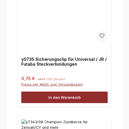
y0735 Sicherungsclip für Universal / JR /
Futaba Steckverbindungen
Verkaufspreis:
Regulärer Preis:
0,75 €
1,50 €
(50% gespart)
Preise inkl. MwSt. zzgl. Versandkosten
In den Warenkorb