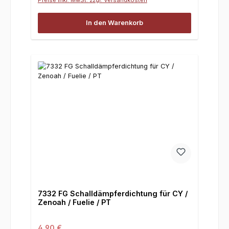
In den Warenkorb
7332 FG Schalldämpferdichtung für CY /
Zenoah / Fuelie / PT
Regulärer Preis:
4,90 €