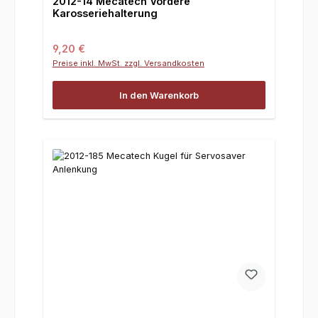
2012-14 Mecatech Vordere
Karosseriehalterung
Regulärer Preis:
9,20 €
Preise inkl. MwSt. zzgl. Versandkosten
In den Warenkorb