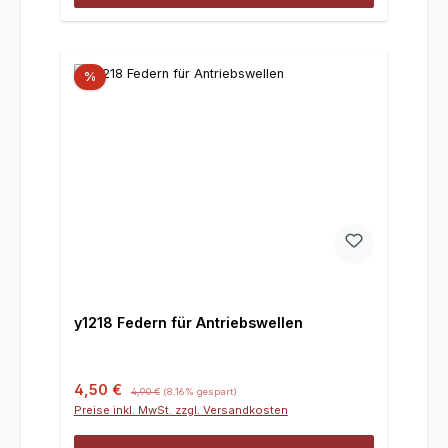
%
y1218 Federn für Antriebswellen
Verkaufspreis:
Regulärer Preis:
4,50 €
4,90 €
(8.16% gespart)
Preise inkl. MwSt. zzgl. Versandkosten