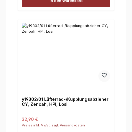
In den Warenkorb
y19302/01 Lüfterrad-/Kupplungsabzieher
CY, Zenoah, HPI, Losi
Regulärer Preis:
32,90 €
Preise inkl. MwSt. zzgl. Versandkosten