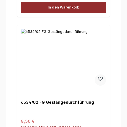
In den Warenkorb
6534/02 FG Gestängedurchführung
Regulärer Preis:
8,50 €
Preise inkl. MwSt. zzgl. Versandkosten