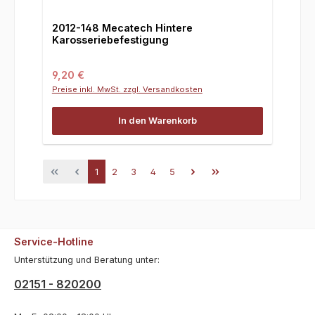
2012-148 Mecatech Hintere
Karosseriebefestigung
Regulärer Preis:
9,20 €
Preise inkl. MwSt. zzgl. Versandkosten
In den Warenkorb
Seite
Seite
Seite
Seite
Seite
1
2
3
4
5
Service-Hotline
Unterstützung und Beratung unter:
02151 - 820200