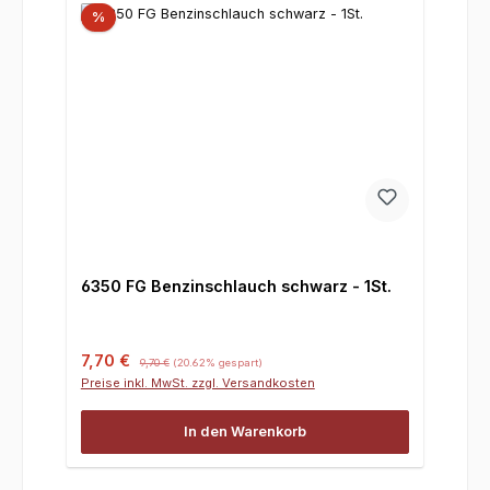
%
6350 FG Benzinschlauch schwarz - 1St.
Verkaufspreis:
Regulärer Preis:
7,70 €
9,70 €
(20.62% gespart)
Preise inkl. MwSt. zzgl. Versandkosten
In den Warenkorb