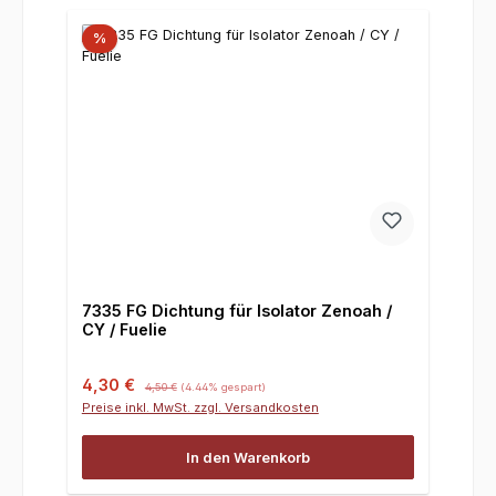
%
7335 FG Dichtung für Isolator Zenoah /
CY / Fuelie
Verkaufspreis:
Regulärer Preis:
4,30 €
4,50 €
(4.44% gespart)
Preise inkl. MwSt. zzgl. Versandkosten
In den Warenkorb