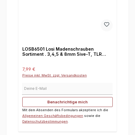
LOSB6501 Losi Madenschrauben
Sortiment . 3,4,5 & 8mm 5ive-T, TLR
5ive-B und Mini WRC
Regulärer Preis:
7,99 €
Preise inkl. MwSt. zzgl. Versandkosten
Deine E-Mail
Benachrichtige mich
Mit dem Absenden des Formulars akzeptiere ich die
Allgemeinen Geschäftsbedingungen
sowie die
Datenschutzbestimmungen
.