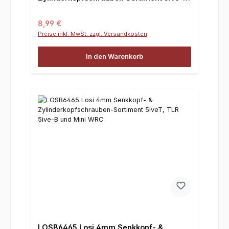
TLR 5ive-B und Mini WRC
Regulärer Preis:
8,99 €
Preise inkl. MwSt. zzgl. Versandkosten
In den Warenkorb
LOSB6465 Losi 4mm Senkkopf- &