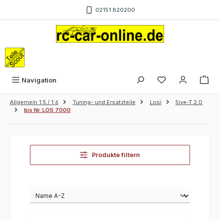
Zum Hauptinhalt springen
02151 820200
War
Navigation
Allgemein 1:5 / 1:6
Tuning- und Ersatzteile
Losi
5ive-T 2.0
bis Nr. LOS 7000
Produkte filtern