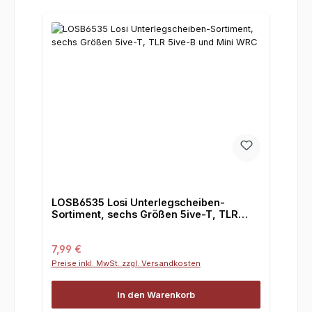
LOSB6535 Losi Unterlegscheiben-
Sortiment, sechs Größen 5ive-T, TLR
5ive-B und Mini WRC
Regulärer Preis:
7,99 €
Preise inkl. MwSt. zzgl. Versandkosten
In den Warenkorb