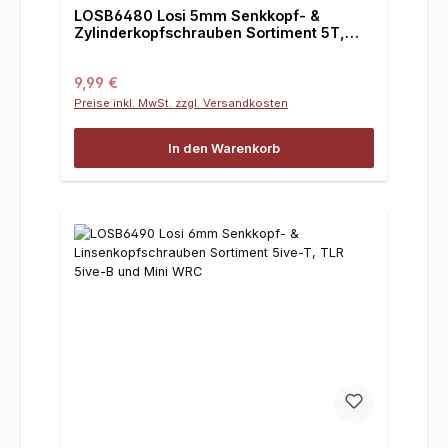
LOSB6480 Losi 5mm Senkkopf- &
Zylinderkopfschrauben Sortiment 5T,
TLR 5ive-B und Mini WRC
Regulärer Preis:
9,99 €
Preise inkl. MwSt. zzgl. Versandkosten
In den Warenkorb