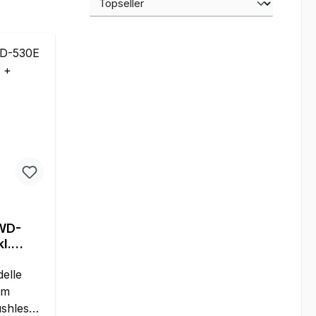
2WD-
l.
Motor
elle
em
shless-