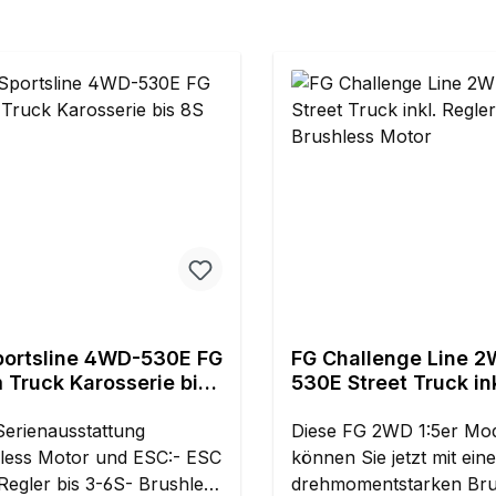
portsline 4WD-530E FG
FG Challenge Line 
 Truck Karosserie bis
530E Street Truck ink
Regler + Brushless 
erienausstattung
Diese FG 2WD 1:5er Mod
less Motor und ESC:- ESC
können Sie jetzt mit ein
Regler bis 3-6S- Brushless
drehmomentstarken Bru