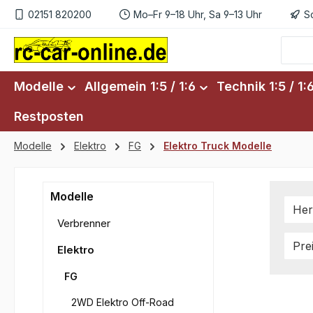
02151 820200
Mo–Fr 9–18 Uhr, Sa 9–13 Uhr
S
m Hauptinhalt springen
Zur Suche springen
Zur Hauptnavigation springen
Modelle
Allgemein 1:5 / 1:6
Technik 1:5 / 1:
Restposten
Modelle
Elektro
FG
Elektro Truck Modelle
Modelle
Her
Verbrenner
Pre
Elektro
FG
2WD Elektro Off-Road