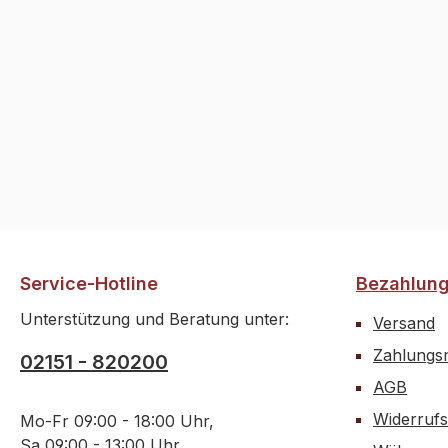
Für e
empfe
einer
150mm
50mm 
Model
Steck
ausgel
können
drehm
Motor
Service-Hotline
Bezahlun
Fahrb
Gesch
Unterstützung und Beratung unter:
Versand
100km
Zahlungsm
kontro
02151 - 820200
werde
AGB
Allrad
Widerrufs
Mo-Fr 09:00 - 18:00 Uhr,
Model
Sa 09:00 - 13:00 Uhr