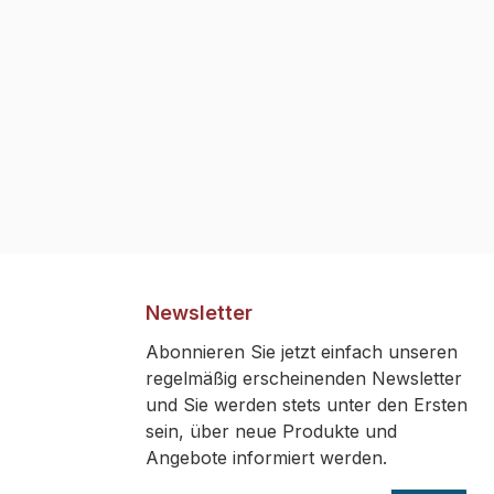
tung
R-
und mit
. Der
h über
al über
sätzlich
Newsletter
d ein
ötigt.
Abonnieren Sie jetzt einfach unseren
ontage
regelmäßig erscheinenden Newsletter
it einer
und Sie werden stets unter den Ersten
 und
sein, über neue Produkte und
zu
Angebote informiert werden.
wird mit