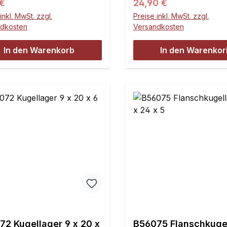
ärer Preis:
Regulärer Preis:
 €
24,90 €
inkl. MwSt. zzgl.
Preise inkl. MwSt. zzgl.
ndkosten
Versandkosten
In den Warenkorb
In den Warenkor
72 Kugellager 9 x 20 x
B56075 Flanschkuge