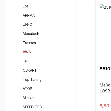
Losi
ARRMA
UFRC
Mecatech
Traxxas
BWS
HPI
B5101
OSKART
Top Tuning
Maßgle
ATOP
LOSB2
Mielke
Regul
9,80
SPEED-TEC