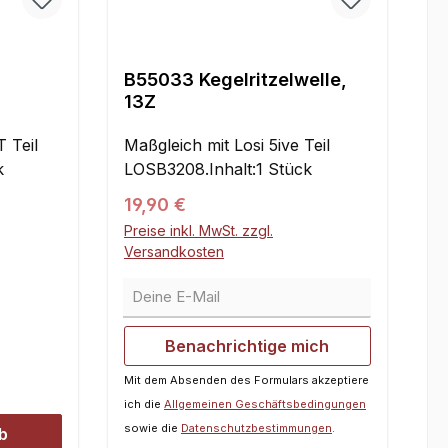
B55033 Kegelritzelwelle,
13Z
T Teil
Maßgleich mit Losi 5ive Teil
k
LOSB3208.Inhalt:1 Stück
Regulärer Preis:
19,90 €
Preise inkl. MwSt. zzgl.
Versandkosten
Deine E-Mail
Benachrichtige mich
Mit dem Absenden des Formulars akzeptiere
ich die
Allgemeinen Geschäftsbedingungen
sowie die
Datenschutzbestimmungen
.
b