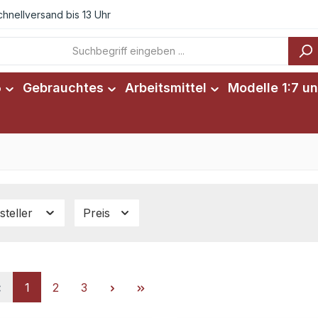
chnellversand bis 13 Uhr
6
Gebrauchtes
Arbeitsmittel
Modelle 1:7 un
steller
Preis
Seite
Seite
Seite
1
2
3