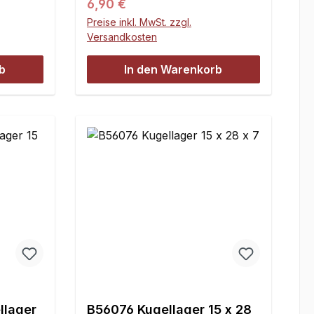
Regulärer Preis:
6,90 €
Preise inkl. MwSt. zzgl.
Versandkosten
b
In den Warenkorb
llager
B56076 Kugellager 15 x 28