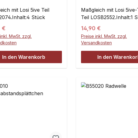
Lagerbuchsen
ich mit Losi 5ive Teil
Maßgleich mit Losi 5ive-
074.Inhalt:4 Stück
Teil LOSB2552.Inhalt:1 S
ärer Preis:
Regulärer Preis:
 €
14,90 €
inkl. MwSt. zzgl.
Preise inkl. MwSt. zzgl.
ndkosten
Versandkosten
In den Warenkorb
In den Warenkor