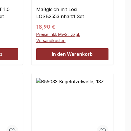
und -einstellmutter
T 1.0
Maßgleich mit Losi
et
LOSB2553Inhalt:1 Set
Regulärer Preis:
18,90 €
Preise inkl. MwSt. zzgl.
Versandkosten
b
In den Warenkorb