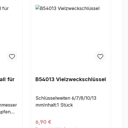
ll für
B54013 Vielzweckschlüssel
Schlüsselweiten 6/7/8/10/13
hmesser
mmInhalt:1 Stück
pfen
6 mm
Regulärer Preis:
6,90 €