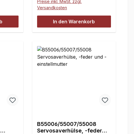
Preise inkl. MwSt. zzgl.
Versandkosten
b
In den Warenkorb
B55006/55007/55008
t
Servosaverhülse, -feder