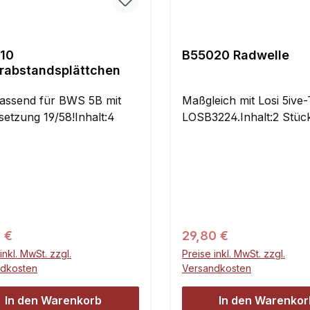
10
B55020 Radwelle
rabstandsplättchen
assend für BWS 5B mit
Maßgleich mit Losi 5ive-
setzung 19/58!Inhalt:4
LOSB3224.Inhalt:2 Stüc
ärer Preis:
Regulärer Preis:
 €
29,80 €
inkl. MwSt. zzgl.
Preise inkl. MwSt. zzgl.
ndkosten
Versandkosten
In den Warenkorb
In den Warenkor