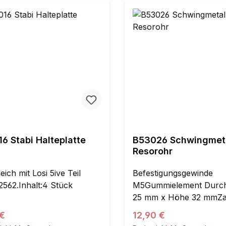
6 Stabi Halteplatte
B53026 Schwingmeta
Resorohr
ich mit Losi 5ive Teil
Befestigungsgewinde
562.Inhalt:4 Stück
M5Gummielement Durc
25 mm x Höhe 32 mmZa
für Karosserieclip mit 
ärer Preis:
Regulärer Preis:
 €
12,90 €
Durchmesser und 2 mm