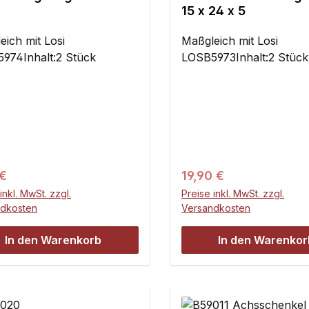
15 x 24 x 5
eich mit Losi
Maßgleich mit Losi
974Inhalt:2 Stück
LOSB5973Inhalt:2 Stück
ärer Preis:
Regulärer Preis:
 €
19,90 €
inkl. MwSt. zzgl.
Preise inkl. MwSt. zzgl.
ndkosten
Versandkosten
In den Warenkorb
In den Warenkor