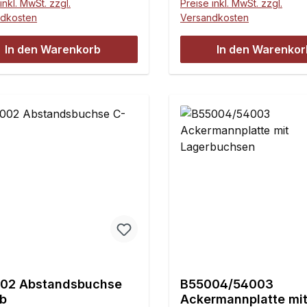
inkl. MwSt. zzgl.
Preise inkl. MwSt. zzgl.
Bohrung.Inhalt:1 Stück
ndkosten
Versandkosten
In den Warenkorb
In den Warenkor
02 Abstandsbuchse
B55004/54003
b
Ackermannplatte mi