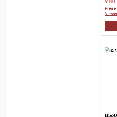
Regul
9,80
Preise 
Versa
B560