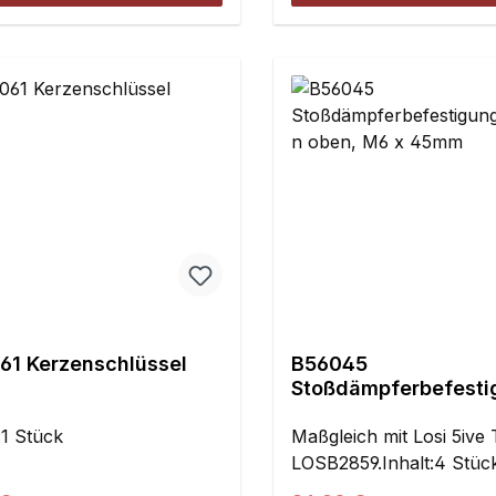
61 Kerzenschlüssel
B56045
Stoßdämpferbefesti
olzen oben, M6 x 4
:1 Stück
Maßgleich mit Losi 5ive T
LOSB2859.Inhalt:4 Stüc