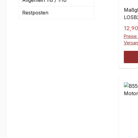
Allgemein 1:8 / 1:10
Maßgle
Restposten
LOSB2
Regul
12,90
Preise 
Versa