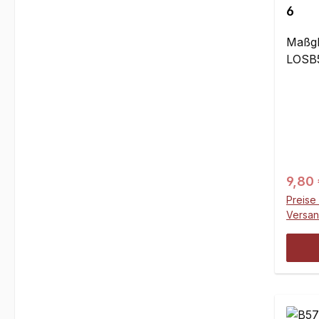
6
Maßgl
LOSB5
Regul
9,80
Preise 
Versa