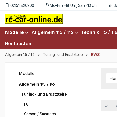
02151 820200
Mo–Fr 9–18 Uhr, Sa 9–13 Uhr
S
m Hauptinhalt springen
Zur Suche springen
Zur Hauptnavigation springen
Modelle
Allgemein 1:5 / 1:6
Technik 1:5 / 1:
Restposten
Allgemein 1:5 / 1:6
Tuning- und Ersatzteile
BWS
Modelle
Her
Allgemein 1:5 / 1:6
Tuning- und Ersatzteile
FG
Carson / Smartech