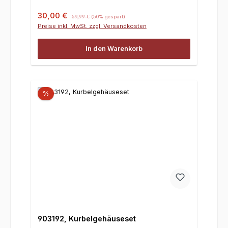
Verkaufspreis:
Regulärer Preis:
30,00 €
59,99 €
(50% gespart)
Preise inkl. MwSt. zzgl. Versandkosten
In den Warenkorb
%
903192, Kurbelgehäuseset