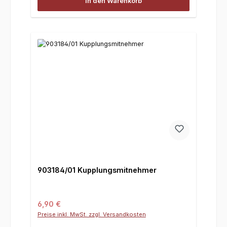
In den Warenkorb
903184/01 Kupplungsmitnehmer
Regulärer Preis:
6,90 €
Preise inkl. MwSt. zzgl. Versandkosten