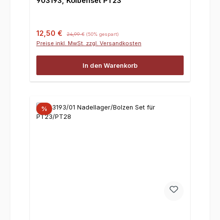
903193, Kolbenset PT23
Verkaufspreis:
Regulärer Preis:
12,50 €
24,99 €
(50% gespart)
Preise inkl. MwSt. zzgl. Versandkosten
In den Warenkorb
%