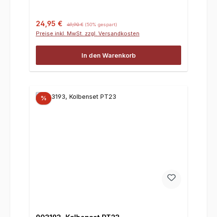
Verkaufspreis:
Regulärer Preis:
24,95 €
49,90 €
(50% gespart)
Preise inkl. MwSt. zzgl. Versandkosten
In den Warenkorb
%