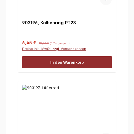
903196, Kolbenring PT23
Verkaufspreis:
Regulärer Preis:
6,45 €
12,90 €
(50% gespart)
Preise inkl. MwSt. zzgl. Versandkosten
In den Warenkorb