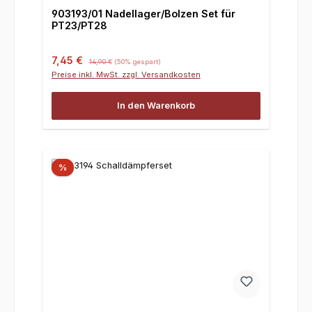
903193/01 Nadellager/Bolzen Set für
PT23/PT28
Verkaufspreis:
Regulärer Preis:
7,45 €
14,90 €
(50% gespart)
Preise inkl. MwSt. zzgl. Versandkosten
In den Warenkorb
%