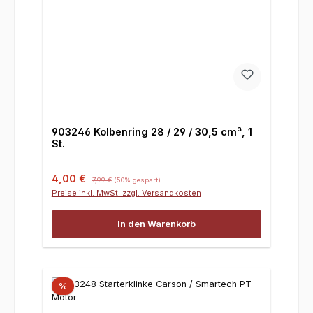
903246 Kolbenring 28 / 29 / 30,5 cm³, 1
St.
Verkaufspreis:
Regulärer Preis:
4,00 €
7,99 €
(50% gespart)
Preise inkl. MwSt. zzgl. Versandkosten
In den Warenkorb
%