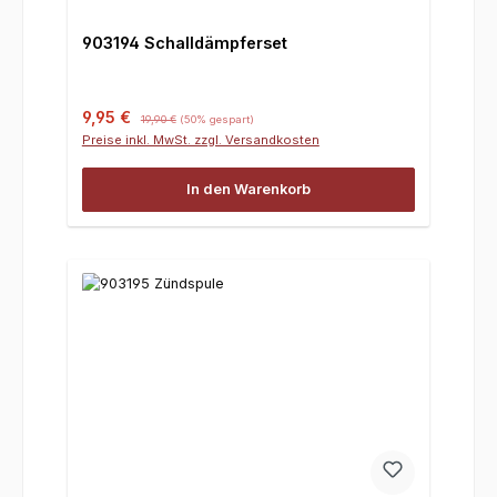
903194 Schalldämpferset
Verkaufspreis:
Regulärer Preis:
9,95 €
19,90 €
(50% gespart)
Preise inkl. MwSt. zzgl. Versandkosten
In den Warenkorb