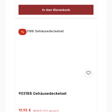
In den Warenkorb
%
903188 Gehäusedeckelset
Verkaufspreis:
Regulärer Preis:
19,95 €
39,90 €
(50% gespart)