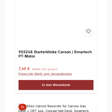
903248 Starterklinke Carson / Smartech
PT-Motor
Verkaufspreis:
Regulärer Preis:
7,45 €
14,90 €
(50% gespart)
Preise inkl. MwSt. zzgl. Versandkosten
In den Warenkorb
%