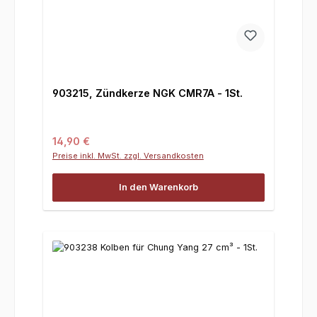
903215, Zündkerze NGK CMR7A - 1St.
Regulärer Preis:
14,90 €
Preise inkl. MwSt. zzgl. Versandkosten
In den Warenkorb