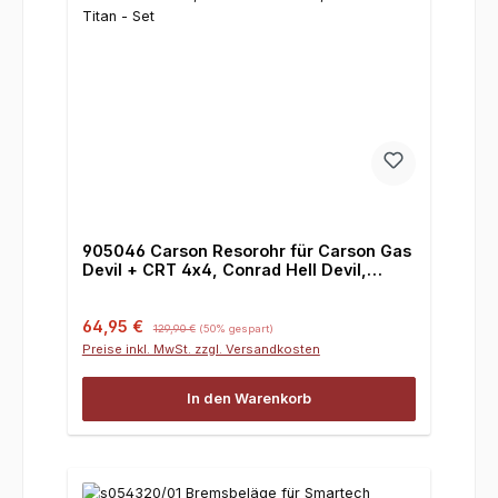
905046 Carson Resorohr für Carson Gas
Devil + CRT 4x4, Conrad Hell Devil,
Smartech Titan - Set
Verkaufspreis:
Regulärer Preis:
64,95 €
129,90 €
(50% gespart)
Preise inkl. MwSt. zzgl. Versandkosten
In den Warenkorb