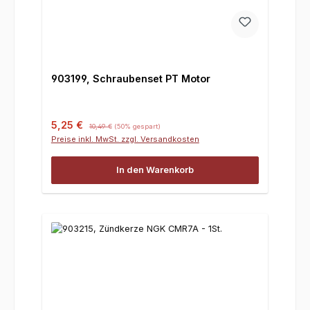
903199, Schraubenset PT Motor
Verkaufspreis:
Regulärer Preis:
5,25 €
10,49 €
(50% gespart)
Preise inkl. MwSt. zzgl. Versandkosten
In den Warenkorb