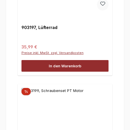
903197, Lüfterrad
Regulärer Preis:
35,99 €
Preise inkl. MwSt. zzgl. Versandkosten
In den Warenkorb
%