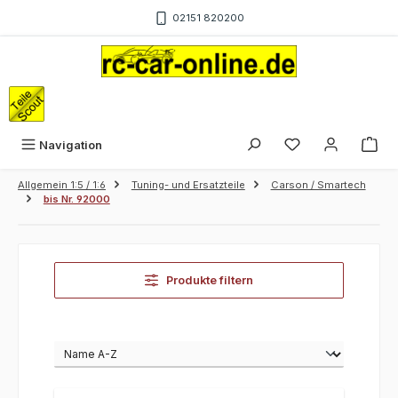
Zum Hauptinhalt springen
02151 820200
War
Navigation
Allgemein 1:5 / 1:6
Tuning- und Ersatzteile
Carson / Smartech
bis Nr. 92000
Produkte filtern