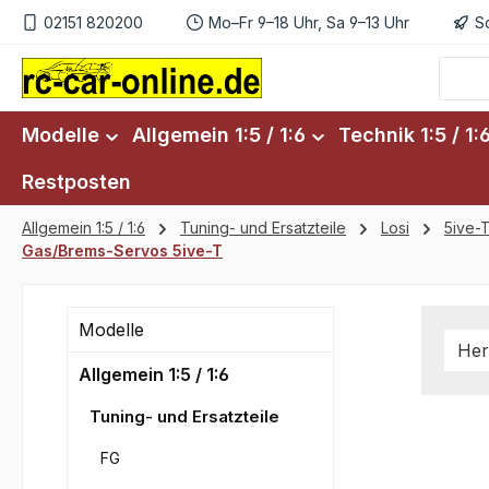
02151 820200
Mo–Fr 9–18 Uhr, Sa 9–13 Uhr
S
m Hauptinhalt springen
Zur Suche springen
Zur Hauptnavigation springen
Modelle
Allgemein 1:5 / 1:6
Technik 1:5 / 1:
Restposten
Allgemein 1:5 / 1:6
Tuning- und Ersatzteile
Losi
5ive-
Gas/Brems-Servos 5ive-T
Modelle
Her
Allgemein 1:5 / 1:6
Tuning- und Ersatzteile
FG