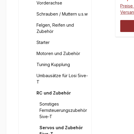
oz-in
Vorderachse
Preise 
Geschwindi
Versa
Schrauben / Muttern u.s.w
Antri
Getriebe: 
Felgen, Reifen und
65,8 mm Breite: 30
Zubehör
57,4 mm Gewicht: 1
Starter
Inhalt: Servo Einseiti
Servoheb
Motoren und Zubehör
60mm Servoscheibe 4
Tuning Kupplung
Durc
Befes
Umbausätze für Losi 5ive-
Dämp
T
Führu
RC und Zubehör
Sonstiges
Fernsteuerungszubehör
5ive-T
Servos und Zubehör
5ive-T