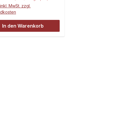
 (37.0 kg-cm) @ 6V
inkl. MwSt. zzgl.
gkeit: 4.8V; 0.14 sec
ndkosten
eb: Doppel-Kugellager
Metall Maße: Länge:
In den Warenkorb
,0 mm Höhe:
53,1 Gramm
ger
el 52mm Servokreuz
0mm
hmesser
tigungsschrauben
fungsgummis
ngshülsen