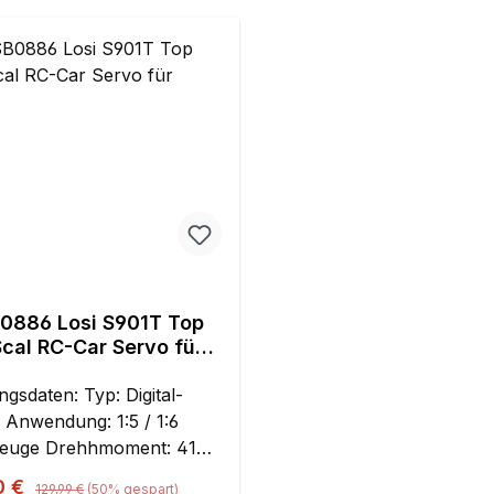
0886 Losi S901T Top
cal RC-Car Servo für
:6
aten: Typ: Digital-
1:6
hmoment: 416.6
 (30 kg-cm) @ 4.8V; 514.5
Regulärer Preis:
ufspreis:
0 €
129,99 €
(50% gespart)