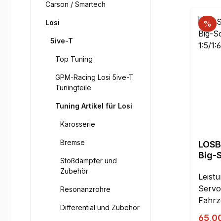
Carson / Smartech
Losi
%
5ive-T
Top Tuning
GPM-Racing Losi 5ive-T
Tuningteile
Tuning Artikel für Losi
Karosserie
Bremse
LOSB
Big-S
Stoßdämpfer und
1:5/1
Zubehör
Leistungsd
Servo Anwendung: 1:5 / 
Resonanzrohre
Fahrzeuge Dreh
Differential und Zubehör
oz-in
Verka
65,0