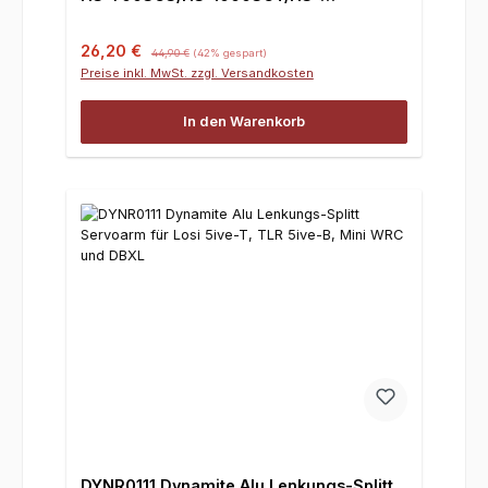
1005SGT/HS-1100WP im Losi 5ive-T,
5ive-B und Mini, 1 Stück Kopie
Verkaufspreis:
Regulärer Preis:
26,20 €
44,90 €
(42% gespart)
Preise inkl. MwSt. zzgl. Versandkosten
In den Warenkorb
DYNR0111 Dynamite Alu Lenkungs-Splitt