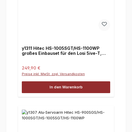
y1311 Hitec HS-1005SGT/HS-1100WP
großes Einbauset für den Losi 5ive-T,
2.0, 5ive-B und Mini
Regulärer Preis:
249,90 €
Preise inkl. MwSt. zzgl. Versandkosten
In den Warenkorb