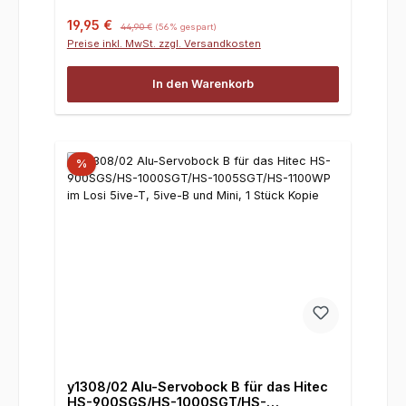
5ive-B und Mini, 1 Stück
Verkaufspreis:
Regulärer Preis:
19,95 €
44,90 €
(56% gespart)
Preise inkl. MwSt. zzgl. Versandkosten
In den Warenkorb
%
y1308/02 Alu-Servobock B für das Hitec
HS-900SGS/HS-1000SGT/HS-