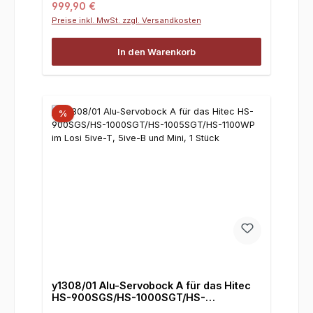
Regulärer Preis:
999,90 €
Preise inkl. MwSt. zzgl. Versandkosten
In den Warenkorb
%
y1308/01 Alu-Servobock A für das Hitec
HS-900SGS/HS-1000SGT/HS-
1005SGT/HS-1100WP im Losi 5ive-T,