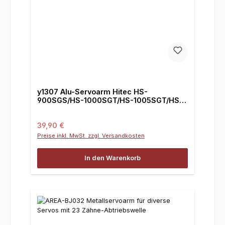
y1307 Alu-Servoarm Hitec HS-
900SGS/HS-1000SGT/HS-1005SGT/HS-
1100WP
Regulärer Preis:
39,90 €
Preise inkl. MwSt. zzgl. Versandkosten
In den Warenkorb