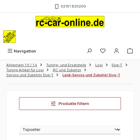
Zum Hauptinhalt springen
02151 820200
War
Navigation
Allgemein 1:5 / 1:6
Tuning- und Ersatzteile
Losi
5ive-T
Tuning Artikel für Losi
RC und Zubehör
Servos und Zubehör 5ive-T
Lenk-Servos und Zubehör 5ive-T
Produkte filtern