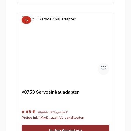
%
y0753 Servoeinbauadapter
Verkaufspreis:
Regulärer Preis:
6,45 €
12,90 €
(50% gespart)
Preise inkl. MwSt. zzgl. Versandkosten
In den Warenkorb