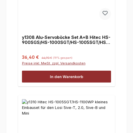
y1308 Alu-Servoböcke Set A+B Hitec HS-
900SGS/HS-1000SGT/HS-1005SGT/HS-
1100WP Losi 5ive-T, 5ive-B und Mini
Verkaufspreis:
Regulärer Preis:
36,40 €
44,90 €
(19% gespart)
Preise inkl. MwSt. zzgl. Versandkosten
In den Warenkorb