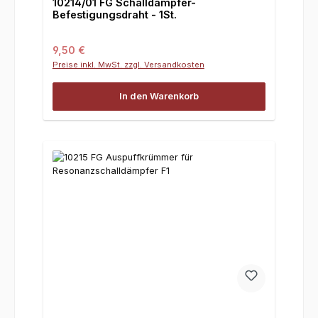
10214/01 FG Schalldämpfer-
Befestigungsdraht - 1St.
Regulärer Preis:
9,50 €
Preise inkl. MwSt. zzgl. Versandkosten
In den Warenkorb