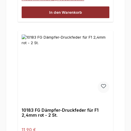
In den Warenkorb
10183 FG Dämpfer-Druckfeder für F1
2,4mm rot - 2 St.
Regulärer Preis:
11,90 €