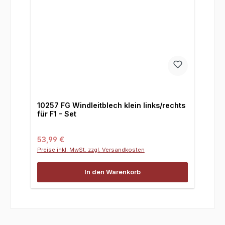
10257 FG Windleitblech klein links/rechts
für F1 - Set
Regulärer Preis:
53,99 €
Preise inkl. MwSt. zzgl. Versandkosten
In den Warenkorb