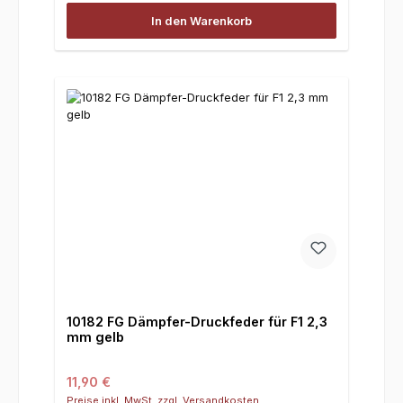
In den Warenkorb
10182 FG Dämpfer-Druckfeder für F1 2,3
mm gelb
Regulärer Preis:
11,90 €
Preise inkl. MwSt. zzgl. Versandkosten