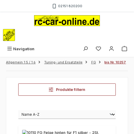
Zum Hauptinhalt springen
02151 820200
War
Navigation
Allgemein 1:5 / 1:6
Tuning- und Ersatzteile
FG
bis Nr. 10257
Produkte filtern