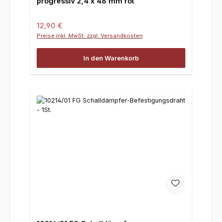
progressiv 2,4 x 48 mm rot
Regulärer Preis:
12,90 €
Preise inkl. MwSt. zzgl. Versandkosten
In den Warenkorb