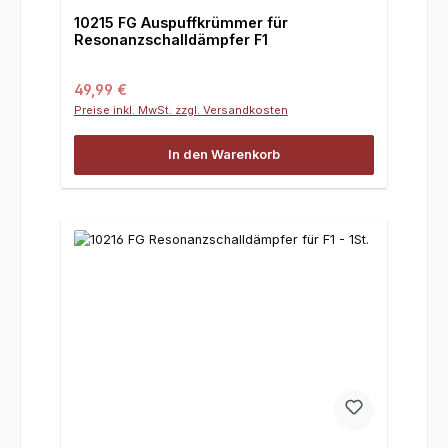
10215 FG Auspuffkrümmer für
Resonanzschalldämpfer F1
Regulärer Preis:
49,99 €
Preise inkl. MwSt. zzgl. Versandkosten
In den Warenkorb