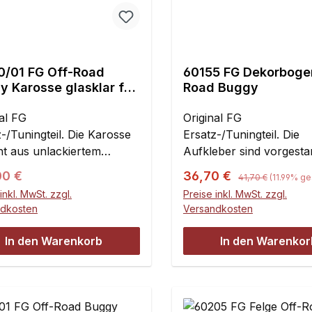
0/01 FG Off-Road
60155 FG Dekorboge
y Karosse glasklar für
Road Buggy
al FG
Original FG
-/Tuningteil. Die Karosse
Ersatz-/Tuningteil. Die
ht aus unlackiertem
Aufkleber sind vorgesta
arbonat.Maße:Länge: 500
müssen also nicht mehr
Regulärer Preis:
ärer Preis:
Verkaufspreis:
00 €
36,70 €
41,70 €
(11.99% ge
ite: 285 mmHöhe: 155
ausgeschnitten werden.I
inkl. MwSt. zzgl.
Preise inkl. MwSt. zzgl.
fe zum Lackieren finden
Stück
ndkosten
Versandkosten
er:
In den Warenkorb
In den Warenkor