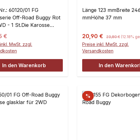
 1 St.
 Nr.: 60120/01 FG
Länge 123 mmBreite 24
serie Off-Road Buggy Rot
mmHöhe 37 mm
WD - 1 St.Die Karosse
ht aus durchgefärbtem
Regulärer Preis:
ärer Preis:
Verkaufspreis:
5 €
20,90 €
23,80 €
(12.18% ge
arbonat.Der Dekorsatz ist
inkl. MwSt. zzgl.
Preise inkl. MwSt. zzgl.
im Preis enthalten!Länge
ndkosten
Versandkosten
mBreite 285 mmHöhe 155
In den Warenkorb
In den Warenkor
%