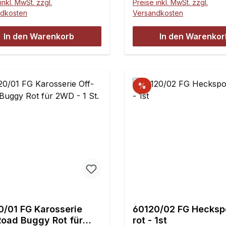
inkl. MwSt. zzgl.
Preise inkl. MwSt. zzgl.
lten!Maße:Länge: 500
ndkosten
Versandkosten
ite: 285 mmHöhe: 155
alt:1 Stück
In den Warenkorb
In den Warenkor
%
0/01 FG Karosserie
60120/02 FG Heckspo
Road Buggy Rot für
rot - 1st