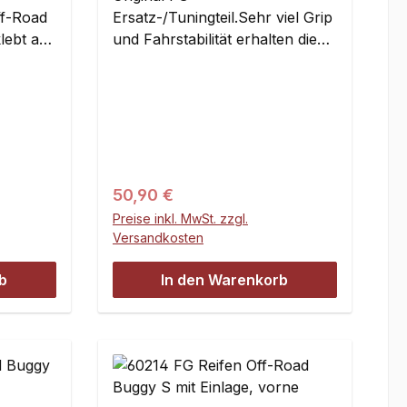
Off-Road
Ersatz-/Tuningteil.Sehr viel Grip
lebt auf
und Fahrstabilität erhalten die
e weiß.
Off-Road-Modelle bei der
 80mm,
Montage der neuen Off-Road M
lle
Reifen. Den Off-Road Breitreifen
, Beetle
nur für die Hinterachse
it 18 mm
verwenden.Maße:Durchmesser:
nd auch
170 mmBreite: 80 mmInhalt:2
erzu ist
Stück
Regulärer Preis:
50,90 €
nehmer
Preise inkl. MwSt. zzgl.
Versandkosten
dertem
r ist
b
In den Warenkorb
tzung zu