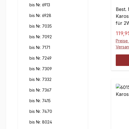
2WD -
bis Nr. 6913
Best.
bis Nr. 6928
Karos
für 2
bis Nr. 7035
beste
Regul
119,9
Polyc
bis Nr. 7092
Preise 
nicht 
Versa
bis Nr. 7171
500 m
mm
bis Nr. 7249
bis Nr. 7309
bis Nr. 7332
bis Nr. 7367
bis Nr. 7415
bis Nr. 7470
bis Nr. 8024