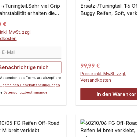
-/Tuningteil.Sehr viel Grip
Ersatz-/Tuningteil. 1:6 
hrstabilität erhalten die
Buggy Reifen, Soft, verk
oad-Modelle bei der
FG Off-Road Buggy-Felg
ärer Preis:
0 €
ge der neuen Off-Road S
AußenØ 170mm, Breite
inkl. MwSt. zzgl.
n. Den Off-Road Breitreifen
passend für die FG Mode
ndkosten
ür die Hinterachse
Marder, Off-Road Buggy
E-Mail
nden.Maße:Durchmesser:
und Monster-Modelle m
mBreite: 80 mmInhalt:2
Felgen-Vierkant. Passe
für 1:6 Fremdmodelle, hi
Regulärer Preis:
99,99 €
Benachrichtige mich
der Felgen-Vierkantmit
Preise inkl. MwSt. zzgl.
 Absenden des Formulars akzeptiere
zu prüfen. Bei einem
Versandkosten
Allgemeinen Geschäftsbedingungen
Räderwechsel mit geän
ie
Datenschutzbestimmungen
.
Reifen-Außendurchmesse
In den Warenkor
evtl. die Getriebeüberse
wechseln.Inhalt:2 Stück