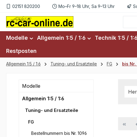
02151 820200
Mo–Fr 9–18 Uhr, Sa 9–13 Uhr
S
m Hauptinhalt springen
Zur Suche springen
Zur Hauptnavigation springen
Modelle
Allgemein 1:5 / 1:6
Technik 1:5 / 1:
Restposten
Allgemein 1:5 / 1:6
Tuning- und Ersatzteile
FG
bis Nr
Modelle
Her
Allgemein 1:5 / 1:6
Tuning- und Ersatzteile
FG
Bestellnummern bis Nr. 1096