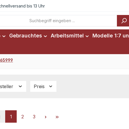
chnellversand bis 13 Uhr
6
Gebrauchtes
Arbeitsmittel
Modelle 1:7 un
. 65999
steller
Preis
Seite
Seite
Seite
1
2
3