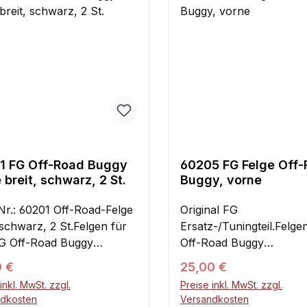
1 FG Off-Road Buggy
60205 FG Felge Off
 breit, schwarz, 2 St.
Buggy, vorne
 Nr.: 60201 Off-Road-Felge
Original FG
 schwarz, 2 St.Felgen für
Ersatz-/Tuningteil.Felge
G Off-Road Buggy
Off-Road Buggy
n.Durchmesser x Breite:
vorneDurchmesser x Bre
ärer Preis:
Regulärer Preis:
0 €
25,00 €
 75 mm, 18 mm
140 x 65 mm18 mm
inkl. MwSt. zzgl.
Preise inkl. MwSt. zzgl.
antaufnahme.
VierkantaufnahmeInhalt
ndkosten
Versandkosten