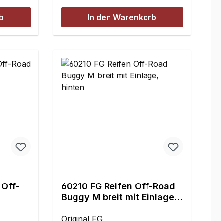
b
In den Warenkorb
 Off-
60210 FG Reifen Off-Road
Buggy M breit mit Einlage,
hinten
Original FG