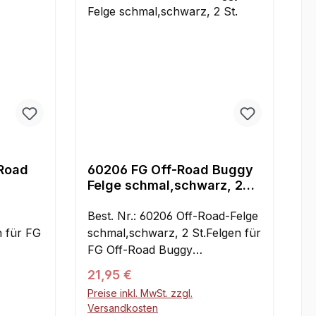
-Road
60206 FG Off-Road Buggy
Felge schmal,schwarz, 2
St.
Best. Nr.: 60206 Off-Road-Felge
n für FG
schmal,schwarz, 2 St.Felgen für
FG Off-Road Buggy
ite:
vorne.Durchmesser x Breite:
Regulärer Preis:
21,95 €
140 x 65 mm, 18 mm
Preise inkl. MwSt. zzgl.
:2 Stück
Vierkantaufnahme.
Versandkosten