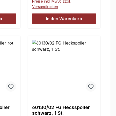
Preise inkl. MwSt. zzgl.
FG Off-Road Buggy und FG
Versandkosten
Marder.
b
In den Warenkorb
iler
60130/02 FG Heckspoiler
schwarz, 1 St.