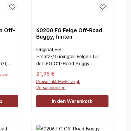
n Off-
60200 FG Felge Off-Road
Buggy, hinten
Original FG
Ersatz-/Tuningteil.Felgen für
nzt,
den FG Off-Road Buggy
hintenDurchmesser x Breite:
Regulärer Preis:
21,95 €
spart)
nhalt:1
140 x 75 mm18 mm
Preise inkl. MwSt. zzgl.
VierkantaufnahmeInhalt:2 Stück
Versandkosten
b
In den Warenkorb