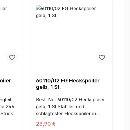
iler
60110/02 FG Heckspoiler
gelb, 1 St.
gteil.
Best. Nr.: 60110/02 Heckspoiler
te 246
gelb, 1 St.Stabiler und
 Stück
schlagfester Heckspoiler in
gelb. Passend für die Off-Road-
Regulärer Preis:
23,90 €
Buggys Leopard 2, Leopard 4,