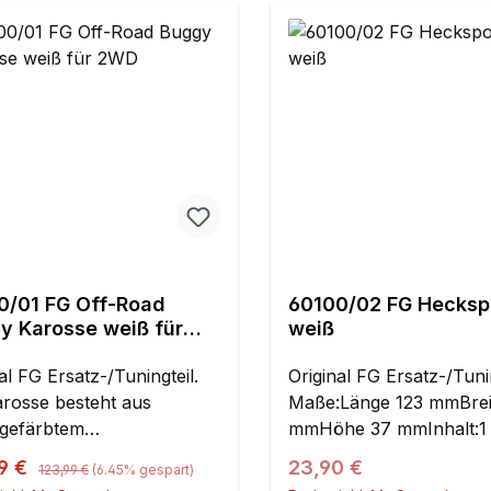
0/01 FG Off-Road
60100/02 FG Heckspo
y Karosse weiß für
weiß
al FG Ersatz-/Tuningteil.
Original FG Ersatz-/Tunin
arosse besteht aus
Maße:Länge 123 mmBrei
gefärbtem
mmHöhe 37 mmInhalt:1
arbonat.Der Dekorsatz ist
Regulärer Preis:
ufspreis:
Regulärer Preis:
99 €
23,90 €
123,99 €
(6.45% gespart)
im Preis