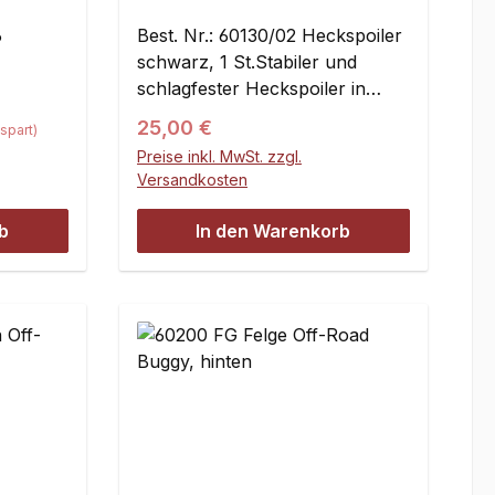
6
Best. Nr.: 60130/02 Heckspoiler
schwarz, 1 St.Stabiler und
schlagfester Heckspoiler in
schwarz. Passend für die Off-
Regulärer Preis:
25,00 €
spart)
Road-Buggys Leopard 2,
Preise inkl. MwSt. zzgl.
Leopard 4, FG Off-Road Buggy
Versandkosten
und FG Marder.
b
In den Warenkorb