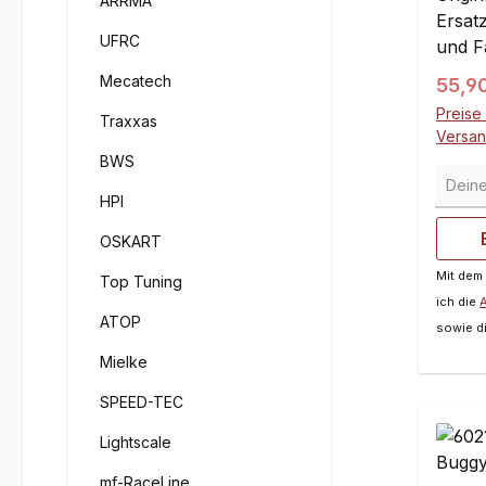
ARRMA
Ersatz
UFRC
und Fa
Off-R
Mecatech
Regul
55,9
Monta
Preise 
Traxxas
Reife
Versa
nur f
BWS
Deine 
verwe
HPI
170 m
Stück
OSKART
Mit dem
Top Tuning
ich die
ATOP
sowie d
Mielke
SPEED-TEC
Lightscale
mf-RaceLine