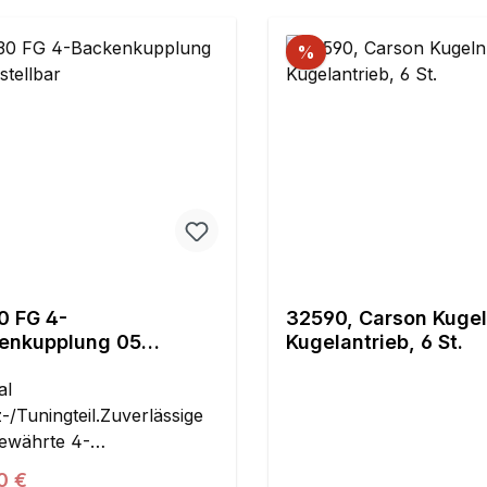
%
0 FG 4-
32590, Carson Kugel
enkupplung 05
Kugelantrieb, 6 St.
ellbar
al
-/Tuningteil.Zuverlässige
ewährte 4-
nkupplung mit
ärer Preis:
0 €