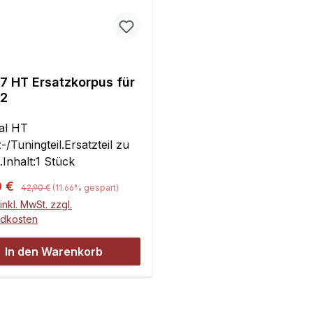
7 HT Ersatzkorpus für
2
nal HT
-/Tuningteil.Ersatzteil zu
Inhalt:1 Stück
Regulärer Preis:
ufspreis:
0 €
42,90 €
(11.66% gespart)
inkl. MwSt. zzgl.
ndkosten
In den Warenkorb