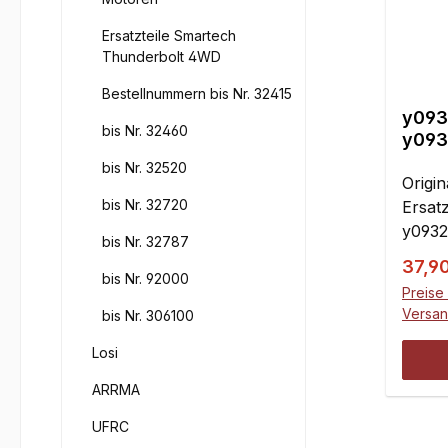
Ersatzteile Smartech
Thunderbolt 4WD
Bestellnummern bis Nr. 32415
y093
bis Nr. 32460
y093
bis Nr. 32520
Origi
bis Nr. 32720
Ersatz
y0932.
bis Nr. 32787
Verka
37,9
bis Nr. 92000
Preise 
Versa
bis Nr. 306100
Losi
ARRMA
UFRC