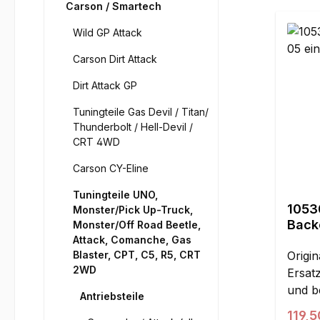
Carson / Smartech
Wild GP Attack
Carson Dirt Attack
Dirt Attack GP
Tuningteile Gas Devil / Titan/
Thunderbolt / Hell-Devil /
CRT 4WD
Carson CY-Eline
Tuningteile UNO,
1053
Monster/Pick Up-Truck,
Back
Monster/Off Road Beetle,
einst
Attack, Comanche, Gas
Blaster, CPT, C5, R5, CRT
Origin
2WD
Ersatz
und b
Antriebsteile
Backe
Regul
119,5