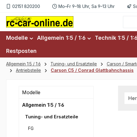
02151 820200
Mo–Fr 9–18 Uhr, Sa 9–13 Uhr
S
m Hauptinhalt springen
Zur Suche springen
Zur Hauptnavigation springen
Modelle
Allgemein 1:5 / 1:6
Technik 1:5 / 1:
Restposten
Allgemein 1:5 / 1:6
Tuning- und Ersatzteile
Carson / Smar
Antriebsteile
Carson C5 / Conrad Glattbahnchassis
Modelle
Her
Allgemein 1:5 / 1:6
Tuning- und Ersatzteile
FG