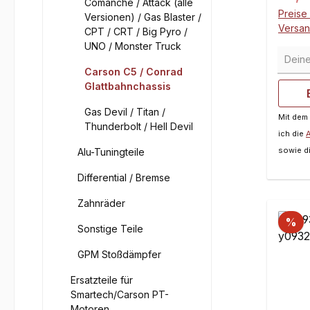
Comanche / Attack (alle
Teflon
Preise 
Versionen) / Gas Blaster /
jahre
Versa
CPT / CRT / Big Pyro /
wurde 
UNO / Monster Truck
Deine 
nochm
Kuppl
Carson C5 / Conrad
Glattbahnchassis
im Ei
Model
Gas Devil / Titan /
Mit dem
durch
Thunderbolt / Hell Devil
ich die
gering
sowie d
Alu-Tuningteile
und in
4-Bac
Differential / Bremse
Kupplu
FG Mo
Zahnräder
mit Z
%
Sonstige Teile
Motor
Fahrz
GPM Stoßdämpfer
Ersatzteile für
Smartech/Carson PT-
Motoren