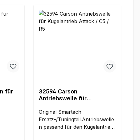
n für
32594 Carson
Antriebswelle für
Kugelantrieb Attack / C5 /
R5
Original Smartech
Ersatz-/Tuningteil.Antriebswelle
n passend für den Kugelantrieb
des Carson/Smartech Attack,