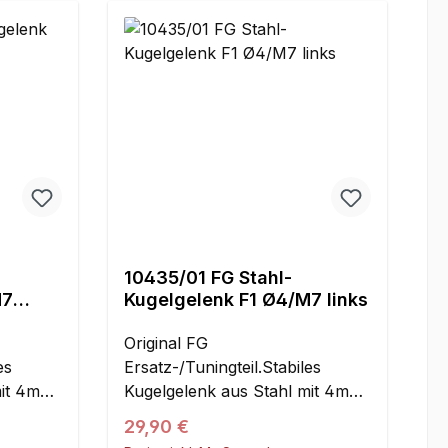
10435/01 FG Stahl-
M7
Kugelgelenk F1 Ø4/M7 links
Original FG
es
Ersatz-/Tuningteil.Stabiles
mit 4mm
Kugelgelenk aus Stahl mit 4mm
gel und
Bohrung in der Stahlkugel und
Regulärer Preis:
29,90 €
l- und
M7 Linksgewinde. Spiel- und