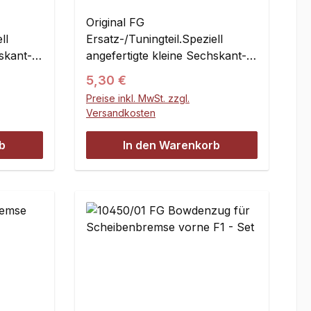
Original FG
ll
Ersatz-/Tuningteil.Speziell
skant-
angefertigte kleine Sechskant-
inde zum
Muttern mit Linksgewinde zum
Regulärer Preis:
5,30 €
lgelenke
Kontern der Stahl-Kugelgelenke
Preise inkl. MwSt. zzgl.
mit den Querlenker-
Versandkosten
Gewindestangen
: 8
M7.Maße:Schlüsselweite: 8
b
In den Warenkorb
wird vom
mmDicke: 3 mmArtikel wird vom
eise in
Vorlieferanten wechselweise in
silber oder schwarz
geliefert!Inhalt:2 Stück