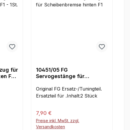
zug für
10451/05 FG
en F1 -
Servogestänge für
Scheibenbremse hinten F1
Original FG Ersatz-/Tuningteil.
Ersatzteil für .Inhalt:2 Stück
Regulärer Preis:
7,90 €
Preise inkl. MwSt. zzgl.
Versandkosten