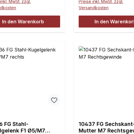
inkl. MwSt. zzgl.
Preise inkl. MwSt. zzgl.
enker-Gewindestangen , , ,
wartungsfrei. Einsetzbar
ndkosten
Versandkosten
Formel 1 Vorder- und
Kugelbüchse .
Hinterachse anstatt den
In den Warenkorb
In den Warenkor
Kunststoff-Kugelgelen
10027 und 10027/07.Zu
Montage werden noch d
Querlenker Gewindesta
und die Sechskant-Mut
Rechtsgewinde 10437, 
benötigt. Maße:A = 4 
M7C = 14,5 mmD = 16,
45,7 mmInhalt:2 Stück
6 FG Stahl-
10437 FG Sechskant
lgelenk F1 Ø5/M7
Mutter M7 Rechtsge