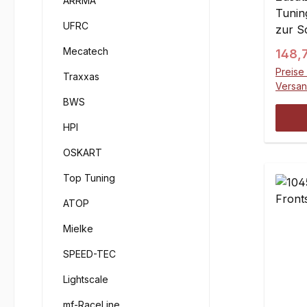
ARRMA
Tunin
UFRC
zur S
Flexi
Mecatech
Regul
148,
Bowde
Preise 
Traxxas
Führu
Versa
Stahl
BWS
für B
HPI
Brems
Brems
OSKART
Top Tuning
ATOP
Mielke
SPEED-TEC
Lightscale
mf-RaceLine