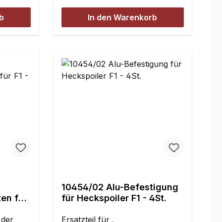
b
In den Warenkorb
10454/02 Alu-Befestigung
en für
für Heckspoiler F1 - 4St.
 der
Ersatzteil für .