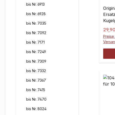
rech
bis Nr. 6913
Origin
bis Nr. 6928
Ersatz
Kugel
bis Nr. 7035
Bohru
Regul
29,9
M7 Re
bis Nr. 7092
Preise 
wartun
Versa
bis Nr. 7171
Forme
Hinte
bis Nr. 7249
Kunst
bis Nr. 7309
10027
Monta
bis Nr. 7332
Querl
bis Nr. 7367
und d
Recht
bis Nr. 7415
benöt
bis Nr. 7470
M7C =
45,7 
bis Nr. 8024