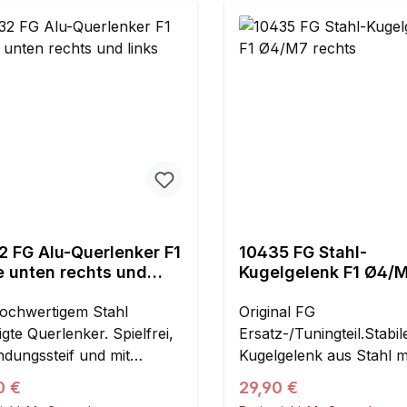
2 FG Alu-Querlenker F1
10435 FG Stahl-
en rechts und
Kugelgelenk F1 Ø4/
rechts
ochwertigem Stahl
Original FG
igte Querlenker. Spielfrei,
Ersatz-/Tuningteil.Stabil
ndungssteif und mit
Kugelgelenk aus Stahl 
chselbarer Kugelbüchse.
Bohrung in der Stahlku
ärer Preis:
Regulärer Preis:
0 €
29,90 €
ie Montage werden die
M7 Rechtsgewinde. Spie