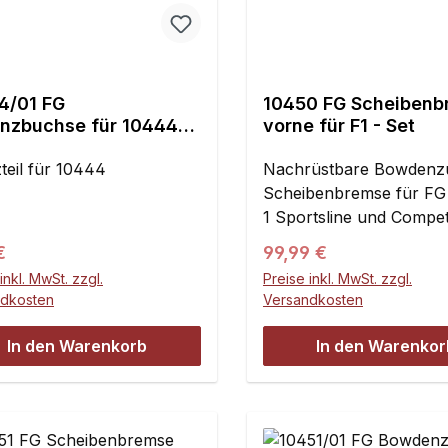
4/01 FG
10450 FG Scheibenb
anzbuchse für 10444
vorne für F1 - Set
0445 - 2St.
teil für 10444
Nachrüstbare Bowdenz
Scheibenbremse für FG
1 Sportsline und Compet
Modelle. Wesentlich ver
ärer Preis:
Regulärer Preis:
€
99,99 €
Bremsleistung zur
inkl. MwSt. zzgl.
Preise inkl. MwSt. zzgl.
Serienbremse, sehr fein
ndkosten
Versandkosten
einstellbar.
In den Warenkorb
In den Warenkor