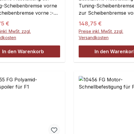
g-Scheibenbremse vorne
Tuning-Scheibenbremse
cheibenbremse vorne :-
zur Scheibenbremse vor
ble Bowdenzüge- Alu-
Flexible Bowdenzüge- A
ärer Preis:
Regulärer Preis:
75 €
148,75 €
nzughalter- Alu-
Bowdenzughalter- Alu-
inkl. MwSt. zzgl.
Preise inkl. MwSt. zzgl.
ngsplatte mit Kugellager-
Führungsplatte mit Kuge
ndkosten
Versandkosten
-Lagerbuchse- Stehbolzen
Stahl-Lagerbuchse- St
remsbelag- Tuning-
für Bremsbelag- Tuning
In den Warenkorb
In den Warenkor
scheibe- Wettbewerbs-
Bremsscheibe- Wettbew
belag
Bremsbelag