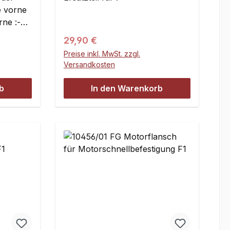
 vorne
ne :-
lu-
Regulärer Preis:
29,90 €
Preise inkl. MwSt. zzgl.
llager-
Versandkosten
ehbolzen
-
b
In den Warenkorb
erbs-