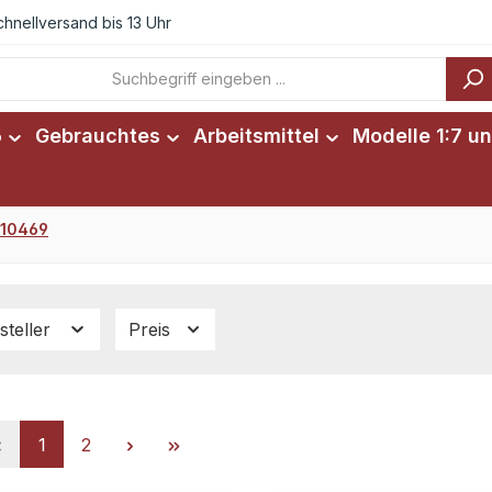
chnellversand bis 13 Uhr
6
Gebrauchtes
Arbeitsmittel
Modelle 1:7 un
. 10469
steller
Preis
Seite
Seite
1
2