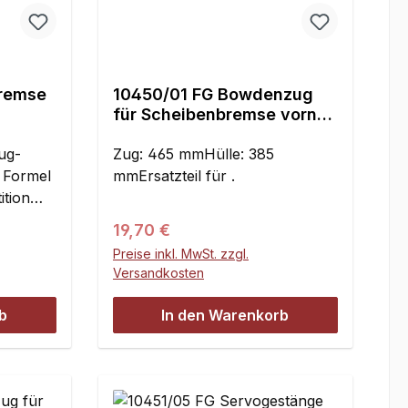
remse
10450/01 FG Bowdenzug
für Scheibenbremse vorne
F1 - Set
ug-
Zug: 465 mmHülle: 385
 Formel
mmErsatzteil für .
ition
besserte
Regulärer Preis:
19,70 €
Preise inkl. MwSt. zzgl.
fühlig
Versandkosten
b
In den Warenkorb