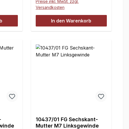
Preise inkl. MwSt. zzgl.
 bei der
wartungsfrei. Einsetzbar bei der
Versandkosten
Formel 1 Vorder- und
Hinterachse anstatt den
b
In den Warenkorb
ken 10mm
Kunststoff-Kugelgelenken 10mm
r
10027 und 10027/07.Zur
ie
Montage werden noch die
ngen M7
Querlenker Gewindestangen M7
tern M7
und die Sechskant-Muttern M7
10437/01
Linksgewinde 10437, 10437/01
mmB =
benötigt.Maße:A = 4 mmB = M7
5 mmE =
LinksC = 14,5 mmD = 16,5 mmE
= 45,7 mmInhalt:2 Stück
-
10437/01 FG Sechskant-
winde
Mutter M7 Linksgewinde