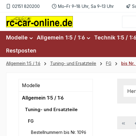
02151 820200
Mo–Fr 9–18 Uhr, Sa 9–13 Uhr
S
m Hauptinhalt springen
Zur Suche springen
Zur Hauptnavigation springen
Modelle
Allgemein 1:5 / 1:6
Technik 1:5 / 1:
Restposten
Allgemein 1:5 / 1:6
Tuning- und Ersatzteile
FG
bis Nr
Modelle
Her
Allgemein 1:5 / 1:6
Tuning- und Ersatzteile
FG
Bestellnummern bis Nr. 1096