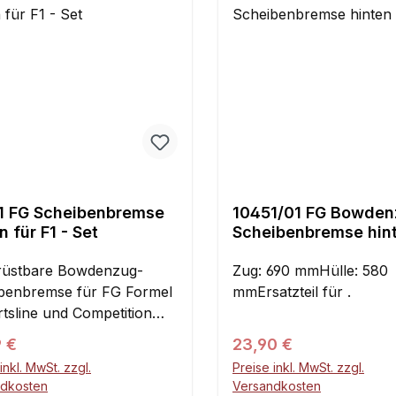
1 FG Scheibenbremse
10451/01 FG Bowden
n für F1 - Set
Scheibenbremse hint
1St.
üstbare Bowdenzug-
Zug: 690 mmHülle: 580
benbremse für FG Formel
mmErsatzteil für .
rtsline und Competition
le. Wesentlich verbesserte
ärer Preis:
Regulärer Preis:
9 €
23,90 €
leistung zur
inkl. MwSt. zzgl.
Preise inkl. MwSt. zzgl.
nbremse, sehr feinfühlig
ndkosten
Versandkosten