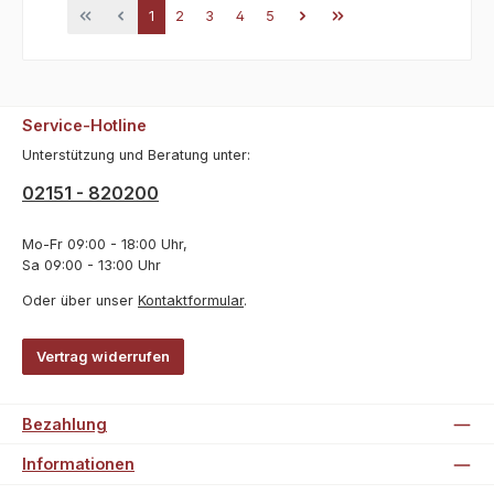
Seite
Seite
Seite
Seite
Seite
1
2
3
4
5
Service-Hotline
Unterstützung und Beratung unter:
02151 - 820200
Mo-Fr 09:00 - 18:00 Uhr,
Sa 09:00 - 13:00 Uhr
Oder über unser
Kontaktformular
.
Vertrag widerrufen
Bezahlung
Informationen