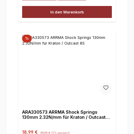
In den Warenkorb
%
ARA330573 ARRMA Shock Springs
130mm 2.32N/mm für Kraton / Outcast
8S
Verkaufspreis:
Regulärer Preis:
18,99 €
19,99 €
(5% gespart)