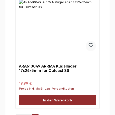
ARA610049 ARRMA Kugellager
17x26x5mm für Outcast 8S
Regulärer Preis:
19,99 €
Preise inkl. MwSt. zzgl. Versandkosten
In den Warenkorb