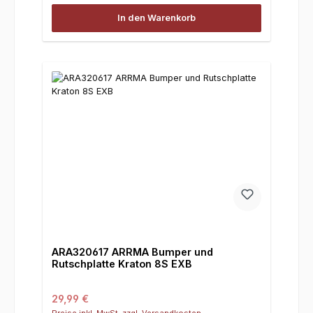
In den Warenkorb
ARA320617 ARRMA Bumper und
Rutschplatte Kraton 8S EXB
Regulärer Preis:
29,99 €
Preise inkl. MwSt. zzgl. Versandkosten