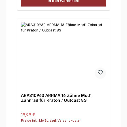
In den Warenkorb
ARA310963 ARRMA 16 Zähne Mod1
Zahnrad für Kraton / Outcast 8S
Regulärer Preis:
19,99 €
Preise inkl. MwSt. zzgl. Versandkosten