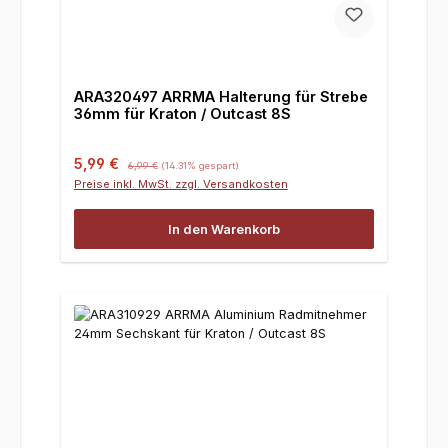
ARA320497 ARRMA Halterung für Strebe
36mm für Kraton / Outcast 8S
Verkaufspreis:
Regulärer Preis:
5,99 €
6,99 €
(14.31% gespart)
Preise inkl. MwSt. zzgl. Versandkosten
In den Warenkorb