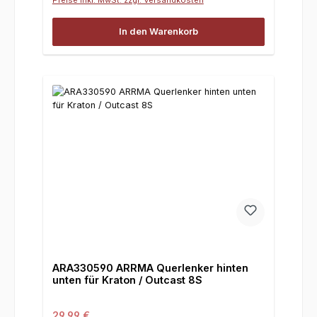
In den Warenkorb
ARA330590 ARRMA Querlenker hinten
unten für Kraton / Outcast 8S
Regulärer Preis:
29,99 €