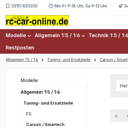
02151 820200
Mo–Fr 9–18 Uhr, Sa 9–13 Uhr
S
m Hauptinhalt springen
Zur Suche springen
Zur Hauptnavigation springen
Modelle
Allgemein 1:5 / 1:6
Technik 1:5 / 1:
Restposten
Allgemein 1:5 / 1:6
Tuning- und Ersatzteile
Carson / Smar
Modelle
Her
Allgemein 1:5 / 1:6
Tuning- und Ersatzteile
FG
Carson / Smartech