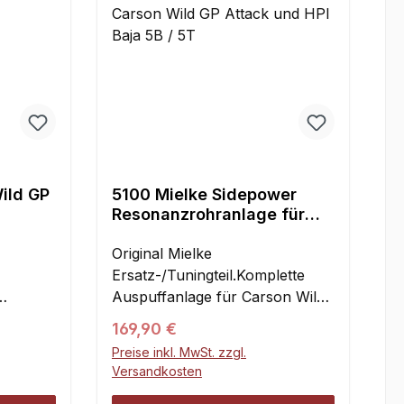
ild GP
5100 Mielke Sidepower
Resonanzrohranlage für
Carson Wild GP Attack und
HPI Baja 5B / 5T
Original Mielke
Ersatz-/Tuningteil.Komplette
Auspuffanlage für Carson Wild
GP Attack, HPI Baja 5B und 5T,
Regulärer Preis:
169,90 €
inkl. Aluminiumkrümmer und
Preise inkl. MwSt. zzgl.
Befestigungsmaterial.Das Rohr
Versandkosten
liegt gut geschützt über dem