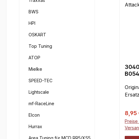
Traxxas
BWS
HPI
OSKART
Top Tuning
ATOP
3040
Mielke
B054
GP A
SPEED-TEC
Origi
Lightscale
Ersatz
mf-RaceLine
Verka
8,95
Elcon
Preise 
Hurrax
Versa
Area Tuning für MCD RR5/XS5