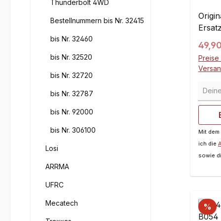
Thunderbolt 4WD
Origi
Bestellnummern bis Nr. 32415
Ersatz
bis Nr. 32460
Regul
49,9
bis Nr. 32520
Preise 
Versa
bis Nr. 32720
Deine 
bis Nr. 32787
bis Nr. 92000
bis Nr. 306100
Mit dem
ich die
Losi
sowie d
ARRMA
UFRC
Mecatech
%