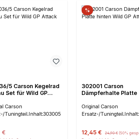
%
36/5 Carson Kegelrad
302001 Carson
u Set für Wild GP
Dämpferhalte Platte 
ck
Wild GP Attack
nal Carson
Original Carson
-/Tuningteil.Inhalt:303005
Ersatz-/Tuningteil.Inhalt
Regulärer Preis:
ärer Preis:
Verkaufspreis:
 €
12,45 €
24,90 €
(50% gespa