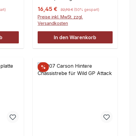
Regulärer Preis:
Verkaufspreis:
16,45 €
rt)
32,90 €
(50% gespart)
Preise inkl. MwSt. zzgl.
Versandkosten
b
In den Warenkorb
%