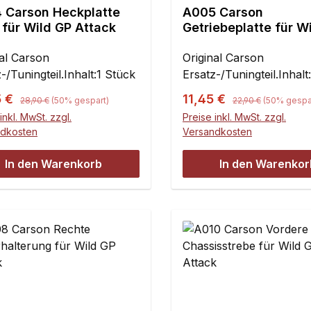
 Carson Heckplatte
A005 Carson
 für Wild GP Attack
Getriebeplatte für W
Attack
nal Carson
Original Carson
-/Tuningteil.Inhalt:1 Stück
Ersatz-/Tuningteil.Inhalt
Regulärer Preis:
Regulärer Preis:
ufspreis:
Verkaufspreis:
5 €
11,45 €
28,90 €
(50% gespart)
22,90 €
(50% gespa
inkl. MwSt. zzgl.
Preise inkl. MwSt. zzgl.
ndkosten
Versandkosten
In den Warenkorb
In den Warenkor