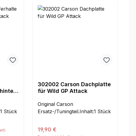
302002 Carson Dachplatte
hinten
für Wild GP Attack
Original Carson
:1 Stück
Ersatz-/Tuningteil.Inhalt:1 Stück
Regulärer Preis:
19,90 €
rt)