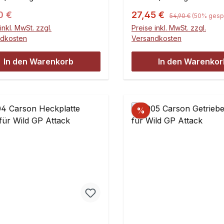
Regulärer Preis:
ärer Preis:
Verkaufspreis:
0 €
27,45 €
54,90 €
(50% gespa
inkl. MwSt. zzgl.
Preise inkl. MwSt. zzgl.
ndkosten
Versandkosten
In den Warenkorb
In den Warenkor
%