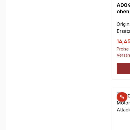
A004
oben
Origi
Ersatz
Verka
14,4
Preise 
Versa
%