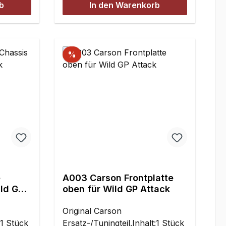
Chassis. Das niedrige Gewicht
b
In den Warenkorb
hält den Schwerpunkt
tief.Inhalt:1 set
%
e
A003 Carson Frontplatte
ild GP
oben für Wild GP Attack
Original Carson
:1 Stück
Ersatz-/Tuningteil.Inhalt:1 Stück