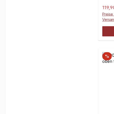
Regul
119,9
Preise 
Versa
%