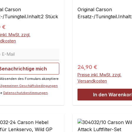
Wild GP Attack
nal Carson
Original Carson
-/Tuningteil.Inhalt:2 Stück
Ersatz-/Tuningteil.Inhalt
ärer Preis:
0 €
inkl. MwSt. zzgl.
ndkosten
E-Mail
Regulärer Preis:
24,90 €
Benachrichtige mich
Preise inkl. MwSt. zzgl.
 Absenden des Formulars akzeptiere
Versandkosten
Allgemeinen Geschäftsbedingungen
ie
Datenschutzbestimmungen
.
In den Warenkor