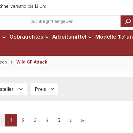
chnellversand bis 13 Uhr
6
Gebrauchtes
Arbeitsmittel
Modelle 1:7 un
tech
Wild GP Attack
steller
Preis
Seite
Seite
Seite
Seite
Seite
1
2
3
4
5