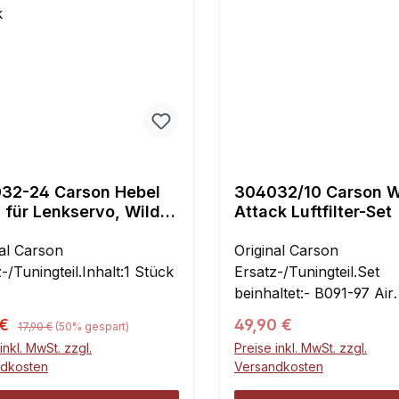
32-24 Carson Hebel
304032/10 Carson W
 für Lenkservo, Wild
Attack Luftfilter-Set
ttack
nal Carson
Original Carson
-/Tuningteil.Inhalt:1 Stück
Ersatz-/Tuningteil.Set
beinhaltet:- B091-97 Air
filterInhalt:1 Set
Regulärer Preis:
ufspreis:
Regulärer Preis:
 €
49,90 €
17,90 €
(50% gespart)
inkl. MwSt. zzgl.
Preise inkl. MwSt. zzgl.
ndkosten
Versandkosten