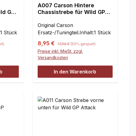
A007 Carson Hintere
ild GP
Chassistrebe für Wild GP
Attack
Original Carson
:1 Stück
Ersatz-/Tuningteil.Inhalt:1 Stück
Regulärer Preis:
Verkaufspreis:
8,95 €
rt)
17,90 €
(50% gespart)
Preise inkl. MwSt. zzgl.
Versandkosten
b
In den Warenkorb