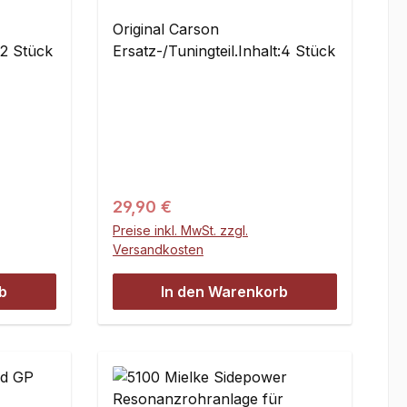
Wild GP Attack
Original Carson
:2 Stück
Ersatz-/Tuningteil.Inhalt:4 Stück
Regulärer Preis:
29,90 €
Preise inkl. MwSt. zzgl.
Versandkosten
b
In den Warenkorb