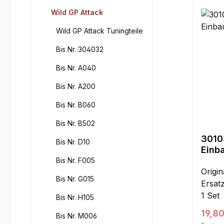
Wild GP Attack
Wild GP Attack Tuningteile
Bis Nr. 304032
Bis Nr. A040
Bis Nr. A200
Bis Nr. B060
Bis Nr. B502
3010
Bis Nr. D10
Einba
Atta
Bis Nr. F005
Origi
Bis Nr. G015
Ersatz
1 Set
Bis Nr. H105
Regul
19,80
Bis Nr. M006