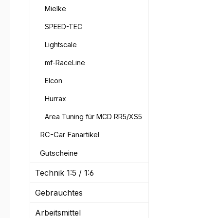
Blech
Mielke
Blech
SPEED-TEC
Linse
einer
Lightscale
Sorti
mf-RaceLine
mmSet
ben i
Elcon
Stück
Stüc
Hurrax
Stüc
Area Tuning für MCD RR5/XS5
Stüc
Stück
RC-Car Fanartikel
Stüc
Gutscheine
Stüc
n in 
Technik 1:5 / 1:6
Stüc
Stüc
Gebrauchtes
Stüc
Arbeitsmittel
Stück