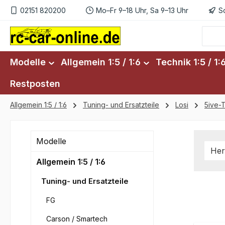
02151 820200
Mo–Fr 9–18 Uhr, Sa 9–13 Uhr
S
m Hauptinhalt springen
Zur Suche springen
Zur Hauptnavigation springen
Modelle
Allgemein 1:5 / 1:6
Technik 1:5 / 1:
Restposten
Allgemein 1:5 / 1:6
Tuning- und Ersatzteile
Losi
5ive-
Modelle
Her
Allgemein 1:5 / 1:6
Tuning- und Ersatzteile
FG
Carson / Smartech