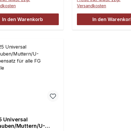
Sprachen:DeutschEngli
ndkosten
Versandkosten
zösischItalianSpanischS
:Höhe: 295 mmBreite: 
In den Warenkorb
In den Warenkor
Seiten
5 Universal
auben/Muttern/U-