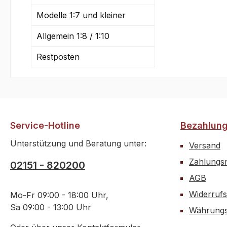
en in
Modelle 1:7 und kleiner
Stüc
Stüc
Allgemein 1:8 / 1:10
Stüc
Restposten
Stüc
Stüc
Stück
Stück
Stück
Stück
Service-Hotline
Bezahlun
Stück
Mutte
Unterstützung und Beratung unter:
Versand
Stüc
Zahlungsm
02151 - 820200
Mutte
AGB
Stück
7981 
Widerrufs
Mo-Fr 09:00 - 18:00 Uhr,
Stück
Sa 09:00 - 13:00 Uhr
Währungs
Stück