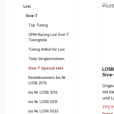
Losi
5ive-T
Top Tuning
GPM-Racing Losi 5ive-T
Tuningteile
Tuning Artikel für Losi
Teile Vergleichslisten
5ive-T Spezial sets
LOSB
5ive
Bestellnummern bis Nr.
LOSB 2576
Origin
mit k
bis Nr. LOSB 3214
und L
bis Nr. LOSR 5019
Fotos.
Regul
199,9
Gramm
bis Nr. LOSR 5033
Preise 