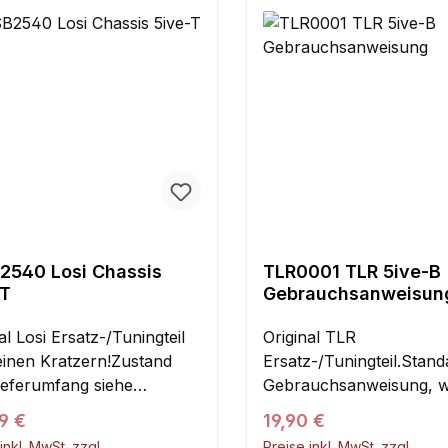
2540 Losi Chassis
TLR0001 TLR 5ive-B
-T
Gebrauchsanweisun
al Losi Ersatz-/Tuningteil
Original TLR
leinen Kratzern!Zustand
Ersatz-/Tuningteil.Stand
ieferumfang siehe
Gebrauchsanweisung, wi
Gewicht::1,396
einem Losi 5ive-B beim
ärer Preis:
Regulärer Preis:
9 €
19,90 €
Inhalt:1 Stück
beiliegt.In den
inkl. MwSt. zzgl.
Preise inkl. MwSt. zzgl.