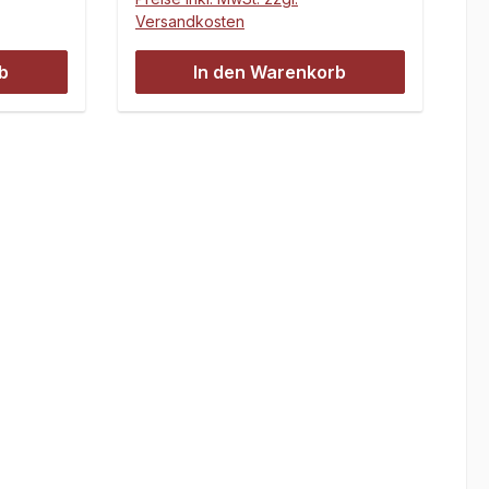
schFran
aus insgesamt 481 Schrauben,
Versandkosten
onstiges
Muttern und Scheiben, in
215 mm87
unterschiedlicher Stückzahl, die
b
In den Warenkorb
alle am Losi 5ive-T im Einsatz
sind.14 Größen
Zylinderkopfschrauben12
Größen Senkkopfschrauben21
Größen Linsenkopfschrauben6
Größen Madenschrauben5
Größen Unterlagscheiben4
Größen selbstsichernde
MutternSortiert in einer
hochwertigen Sortimentbox
190x170x40
mmSetinhalt:Zylinderkopfschrau
ben in 12.9:2 StückM2,5x84
StückM2,5x2020 StückM3x1010
StückM3x124 StückM4x84
StückM4x124 StückM4x202