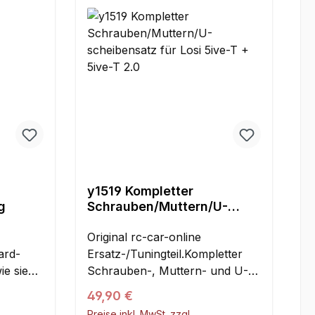
y1519 Kompletter
g
Schrauben/Muttern/U-
scheibensatz für Losi 5ive-
T + 5ive-T 2.0
Original rc-car-online
ard-
Ersatz-/Tuningteil.Kompletter
e sie
Schrauben-, Muttern- und U-
 Neukauf
Scheibensatz für Losi 5ive-T
Regulärer Preis:
49,90 €
und 5ive-T 2.0.Das Set besteht
Preise inkl. MwSt. zzgl.