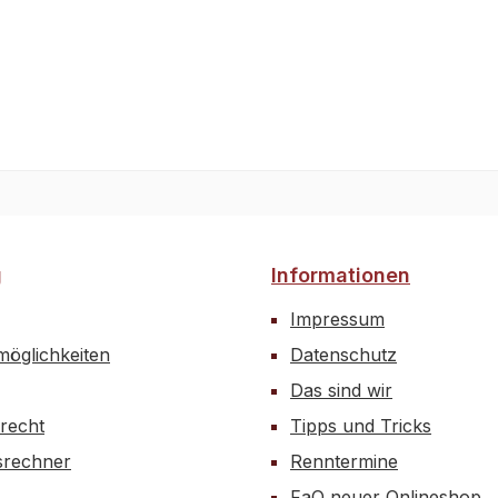
 10.910 StückM4x82
kM4x142
kM5x40Madenschrauben:2
kM4x305 StückM5x52
kM5x164 StückM5x252
kM5x302 StückM5x408
M6x6Unterlagscheiben:2
M3,2510 StückM4,215
M5,33 StückM6,410
M4,23
g
Informationen
10x16x1Selbstsichernde
rn:3 StückM316
Impressum
kM410 StückM5Normale
öglichkeiten
Datenschutz
rn:8 StückM54
Das sind wir
M5Blechschrauben DIN
Torx:7 StückM2,9x9,52
recht
Tipps und Tricks
M2,9x131 StückM2,9x192
rechner
Renntermine
M2,9x226 StückM4,2x9,59
FaQ neuer Onlineshop