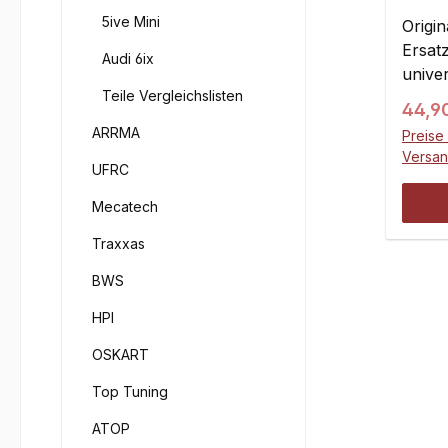
schei
5ive Mini
Mode
Origin
Ersatz
Audi 6ix
unive
Teile Vergleichslisten
und U
Regul
44,9
und 1
ARRMA
Preise 
Compe
Versa
Model
UFRC
insge
Mecatech
Mutte
unter
Traxxas
Größ
BWS
Zylin
Größe
HPI
Größe
OSKART
Größ
Größe
Top Tuning
selbs
ATOP
Größe