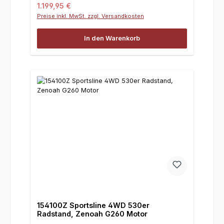
Regulärer Preis:
1.199,95 €
Preise inkl. MwSt. zzgl. Versandkosten
In den Warenkorb
154100Z Sportsline 4WD 530er
Radstand, Zenoah G260 Motor