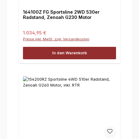
164100Z FG Sportsline 2WD 530er
Radstand, Zenoah G230 Motor
Regulärer Preis:
1.034,95 €
Preise inkl. MwSt. zzgl. Versandkosten
In den Warenkorb