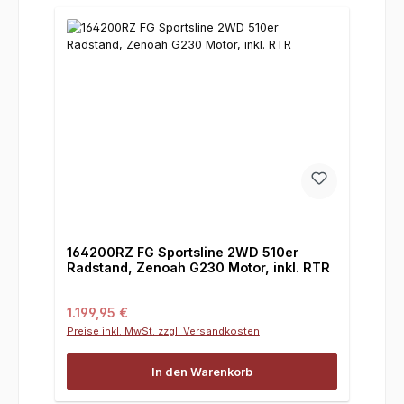
164200RZ FG Sportsline 2WD 510er
Radstand, Zenoah G230 Motor, inkl. RTR
Regulärer Preis:
1.199,95 €
Preise inkl. MwSt. zzgl. Versandkosten
In den Warenkorb