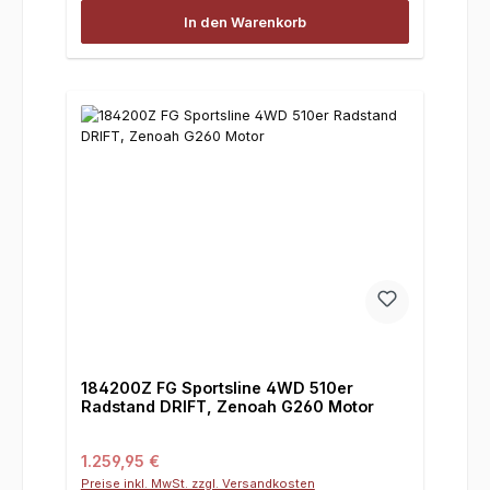
In den Warenkorb
184200Z FG Sportsline 4WD 510er
Radstand DRIFT, Zenoah G260 Motor
Regulärer Preis:
1.259,95 €
Preise inkl. MwSt. zzgl. Versandkosten