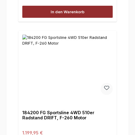
In den Warenkorb
184200 FG Sportsline 4WD 510er
Radstand DRIFT, F-260 Motor
Regulärer Preis:
1.199,95 €