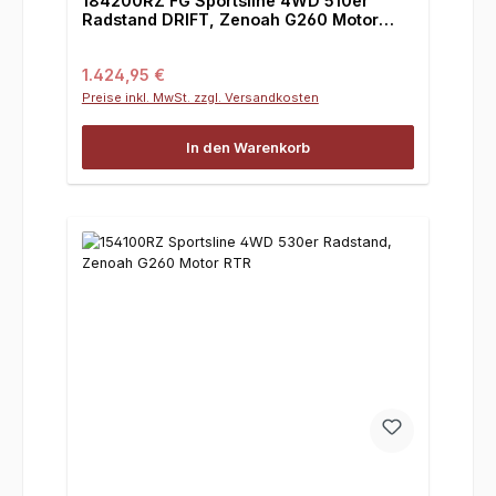
184200RZ FG Sportsline 4WD 510er
Radstand DRIFT, Zenoah G260 Motor
inkl. RTR
Regulärer Preis:
1.424,95 €
Preise inkl. MwSt. zzgl. Versandkosten
In den Warenkorb