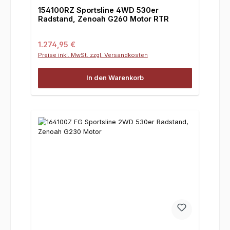
154100RZ Sportsline 4WD 530er
Radstand, Zenoah G260 Motor RTR
Regulärer Preis:
1.274,95 €
Preise inkl. MwSt. zzgl. Versandkosten
In den Warenkorb