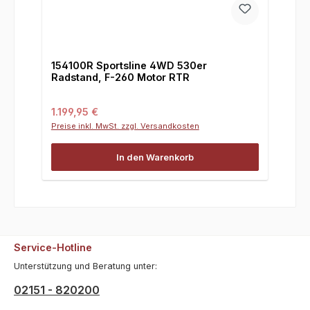
154100R Sportsline 4WD 530er
Radstand, F-260 Motor RTR
Regulärer Preis:
1.199,95 €
Preise inkl. MwSt. zzgl. Versandkosten
In den Warenkorb
Service-Hotline
Unterstützung und Beratung unter:
02151 - 820200