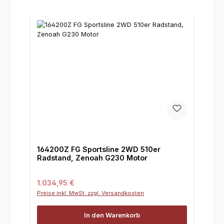
164200Z FG Sportsline 2WD 510er
Radstand, Zenoah G230 Motor
Regulärer Preis:
1.034,95 €
Preise inkl. MwSt. zzgl. Versandkosten
In den Warenkorb