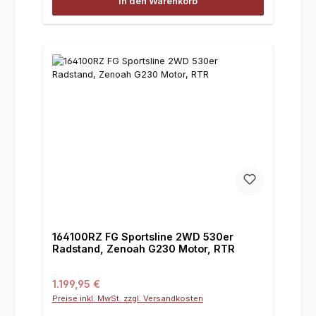
In den Warenkorb
164100RZ FG Sportsline 2WD 530er
Radstand, Zenoah G230 Motor, RTR
Regulärer Preis:
1.199,95 €
Preise inkl. MwSt. zzgl. Versandkosten