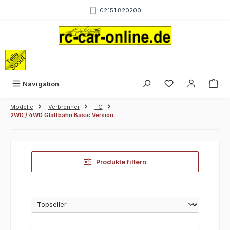
Zum Hauptinhalt springen
02151 820200
War
Navigation
Modelle
Verbrenner
FG
2WD / 4WD Glattbahn Basic Version
Produkte filtern