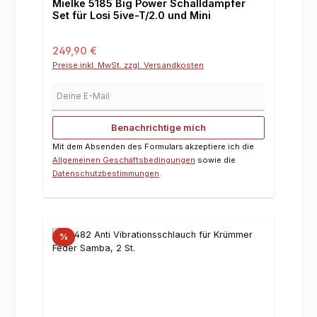
Mielke 5185 Big Power Schalldämpfer
Set für Losi 5ive-T/2.0 und Mini
Regulärer Preis:
249,90 €
Preise inkl. MwSt. zzgl. Versandkosten
Deine E-Mail
Benachrichtige mich
Mit dem Absenden des Formulars akzeptiere ich die
Allgemeinen Geschäftsbedingungen
sowie die
Datenschutzbestimmungen
.
%