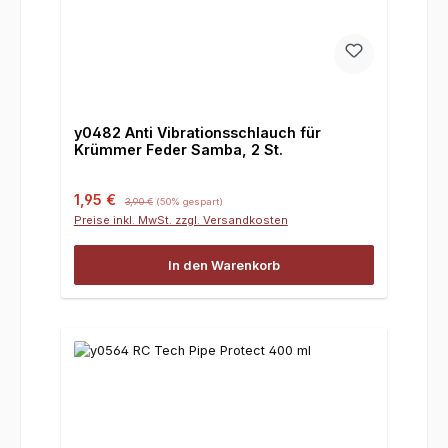
y0482 Anti Vibrationsschlauch für
Krümmer Feder Samba, 2 St.
Verkaufspreis:
Regulärer Preis:
1,95 €
3,90 €
(50% gespart)
Preise inkl. MwSt. zzgl. Versandkosten
In den Warenkorb