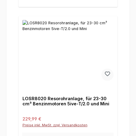
LOSR8020 Resorohranlage, für 23-30
cm³ Benzinmotoren 5ive-T/2.0 und Mini
Regulärer Preis:
229,99 €
Preise inkl. MwSt. zzgl. Versandkosten
Deine E-Mail