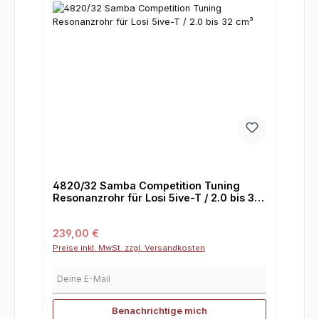
4820/32 Samba Competition Tuning
Resonanzrohr für Losi 5ive-T / 2.0 bis 32
cm³
Regulärer Preis:
239,00 €
Preise inkl. MwSt. zzgl. Versandkosten
Deine E-Mail
Benachrichtige mich