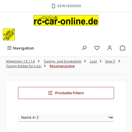
Zum Hauptinhalt springen
02151 820200
War
Navigation
Allgemein 1:5 / 1:6
Tuning- und Ersatzteile
Losi
5ive-T
Tuning Artikel für Losi
Resonanzrohre
Produkte filtern