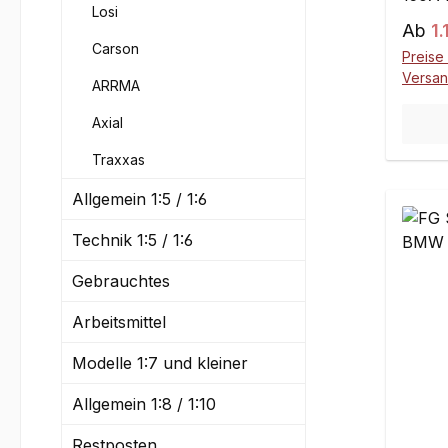
Losi
Motor
Regul
Ab
1.
Aufpr
Carson
Preise 
Motor
Versa
ARRMA
8S be
3-8S 
Axial
Motor
Traxxas
wurde
verbre
Allgemein 1:5 / 1:6
395 m
mit D
Technik 1:5 / 1:6
Hinte
Gebrauchtes
kompl
kugelg
Arbeitsmittel
Differ
Öldru
Modelle 1:7 und kleiner
mehrte
Polyk
Allgemein 1:8 / 1:10
Nr. 0
Restposten