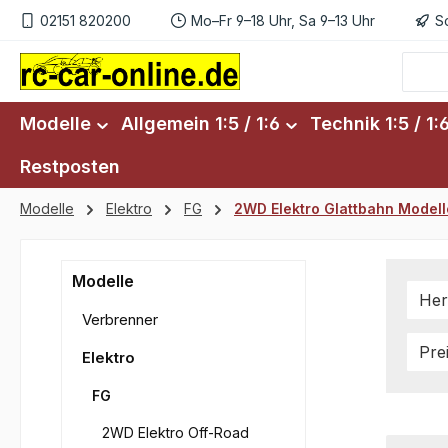
02151 820200
Mo–Fr 9–18 Uhr, Sa 9–13 Uhr
S
m Hauptinhalt springen
Zur Suche springen
Zur Hauptnavigation springen
Modelle
Allgemein 1:5 / 1:6
Technik 1:5 / 1:
Restposten
Modelle
Elektro
FG
2WD Elektro Glattbahn Modell
Modelle
Her
Verbrenner
Pre
Elektro
FG
2WD Elektro Off-Road