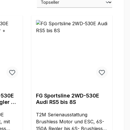
-530E
FG Sportsline 2WD-530E
gler +
Audi RS5 bis 8S
0E
T2M Serienausstattung
, mit
Brushless Motor und ESC, 6S-
ess
150A Regler bis 6S- Brushless