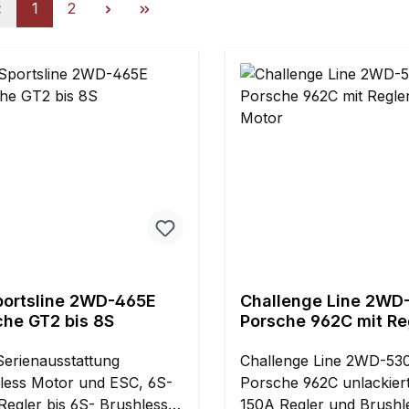
Seite
Seite
1
2
portsline 2WD-465E
Challenge Line 2WD
che GT2 bis 8S
Porsche 962C mit Re
Motor
erienausstattung
Challenge Line 2WD-53
less Motor und ESC, 6S-
Porsche 962C unlackiert
Regler bis 6S- Brushless
150A Regler und Brushl