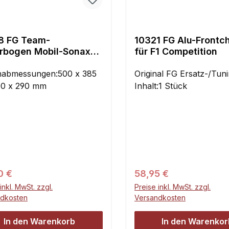
8 FG Team-
10321 FG Alu-Frontc
rbogen Mobil-Sonax
für F1 Competition
el
abmessungen:500 x 385
Original FG Ersatz-/Tunin
0 x 290 mm
Inhalt:1 Stück
ärer Preis:
Regulärer Preis:
0 €
58,95 €
inkl. MwSt. zzgl.
Preise inkl. MwSt. zzgl.
ndkosten
Versandkosten
In den Warenkorb
In den Warenkor