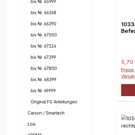
bis Nr. 65999
bis Nr. 66268
bis Nr. 66290
1033
Befes
bis Nr. 67000
F1 Co
bis Nr. 67224
bis Nr. 67299
Regul
5,70
bis Nr. 67800
Preise 
Versa
bis Nr. 68399
bis Nr. 69999
Original FG Anleitungen
Carson / Smartech
Losi