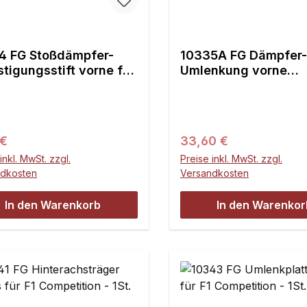
4 FG Stoßdämpfer-
10335A FG Dämpfer-
tigungsstift vorne für
Umlenkung vorne
mpetition - 1St.
links/hinten rechts f
Competition - 1St.
ärer Preis:
Regulärer Preis:
 €
33,60 €
inkl. MwSt. zzgl.
Preise inkl. MwSt. zzgl.
ndkosten
Versandkosten
In den Warenkorb
In den Warenkor