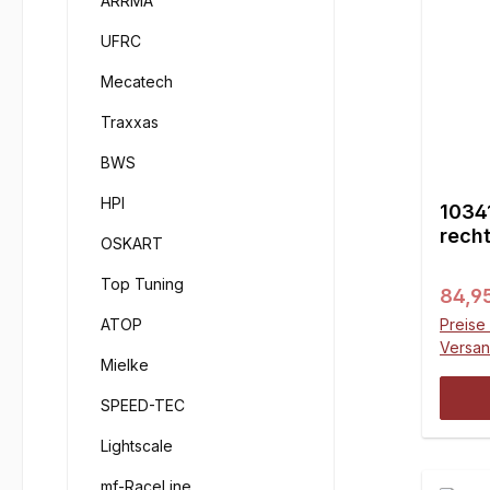
ARRMA
UFRC
Mecatech
Traxxas
BWS
HPI
1034
recht
OSKART
1St.
Top Tuning
Regul
84,9
ATOP
Preise 
Versa
Mielke
SPEED-TEC
Lightscale
mf-RaceLine