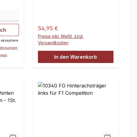
Regulärer Preis:
54,95 €
ich
Preise inkl. MwSt. zzgl.
 akzeptiere
Versandkosten
edingungen
ngen
.
In den Warenkorb