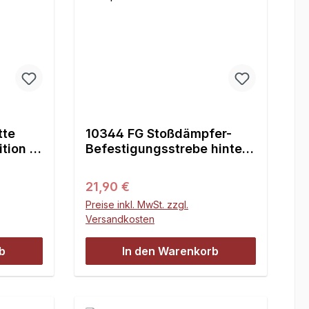
tte
10344 FG Stoßdämpfer-
tion -
Befestigungsstrebe hinten
für F1 Competition - 1St.
Regulärer Preis:
21,90 €
Preise inkl. MwSt. zzgl.
Versandkosten
b
In den Warenkorb