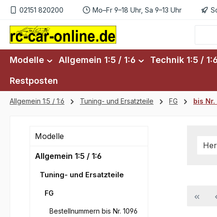
02151 820200
Mo–Fr 9–18 Uhr, Sa 9–13 Uhr
S
m Hauptinhalt springen
Zur Suche springen
Zur Hauptnavigation springen
Modelle
Allgemein 1:5 / 1:6
Technik 1:5 / 1:
Restposten
Allgemein 1:5 / 1:6
Tuning- und Ersatzteile
FG
bis Nr.
Modelle
Her
Allgemein 1:5 / 1:6
Tuning- und Ersatzteile
FG
Bestellnummern bis Nr. 1096