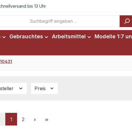
chnellversand bis 13 Uhr
6
Gebrauchtes
Arbeitsmittel
Modelle 1:7 un
 10431
steller
Preis
Seite
Seite
1
2