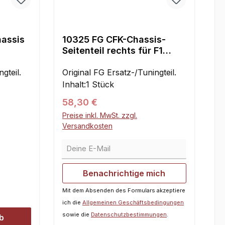
hassis
10325 FG CFK-Chassis-
Seitenteil rechts für F1
Competition
gteil.
Original FG Ersatz-/Tuningteil.
Inhalt:1 Stück
Regulärer Preis:
58,30 €
Preise inkl. MwSt. zzgl.
Versandkosten
Deine E-Mail
Benachrichtige mich
Mit dem Absenden des Formulars akzeptiere
ich die
Allgemeinen Geschäftsbedingungen
sowie die
Datenschutzbestimmungen
.
b