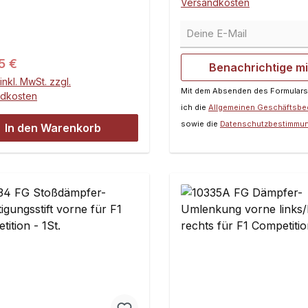
Versandkosten
Deine E-Mail
ärer Preis:
5 €
Benachrichtige m
inkl. MwSt. zzgl.
Mit dem Absenden des Formulars
ndkosten
ich die
Allgemeinen Geschäftsb
sowie die
Datenschutzbestimmu
In den Warenkorb