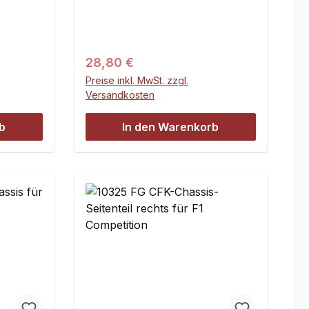
Regulärer Preis:
28,80 €
Preise inkl. MwSt. zzgl.
Versandkosten
b
In den Warenkorb