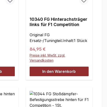
10340 FG Hinterachsträger
links für F1 Competition
ür F1
Original FG
Ersatz-/Tuningteil.Inhalt:1 Stück
Regulärer Preis:
84,95 €
Preise inkl. MwSt. zzgl.
Versandkosten
b
In den Warenkorb