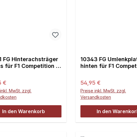
1 FG Hinterachsträger
10343 FG Umlenkpla
s für F1 Competition -
hinten für F1 Competi
1St.
ärer Preis:
Regulärer Preis:
5 €
54,95 €
inkl. MwSt. zzgl.
Preise inkl. MwSt. zzgl.
ndkosten
Versandkosten
In den Warenkorb
In den Warenkor