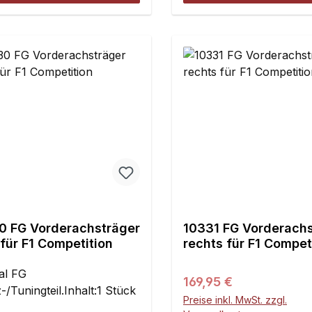
0 FG Vorderachsträger
10331 FG Vorderachs
 für F1 Competition
rechts für F1 Competi
1St.
al FG
Regulärer Preis:
169,95 €
-/Tuningteil.Inhalt:1 Stück
Preise inkl. MwSt. zzgl.