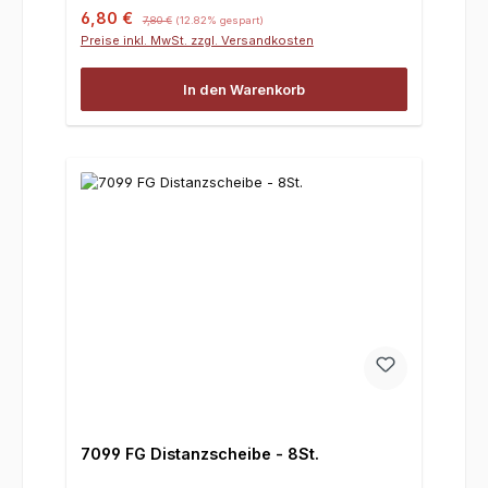
Verkaufspreis:
Regulärer Preis:
6,80 €
7,80 €
(12.82% gespart)
Preise inkl. MwSt. zzgl. Versandkosten
In den Warenkorb
7099 FG Distanzscheibe - 8St.