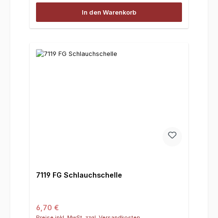
In den Warenkorb
7119 FG Schlauchschelle
Regulärer Preis:
6,70 €
Preise inkl. MwSt. zzgl. Versandkosten