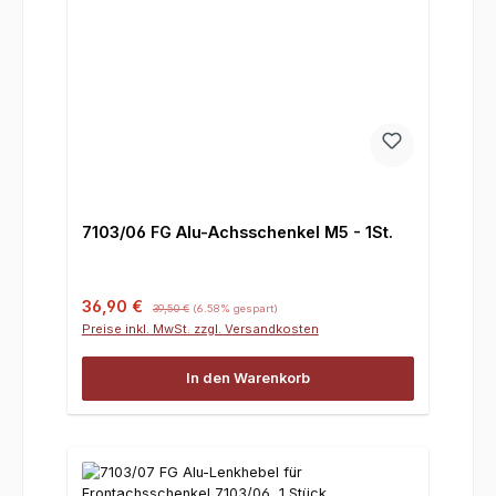
7103/06 FG Alu-Achsschenkel M5 - 1St.
Verkaufspreis:
Regulärer Preis:
36,90 €
39,50 €
(6.58% gespart)
Preise inkl. MwSt. zzgl. Versandkosten
In den Warenkorb