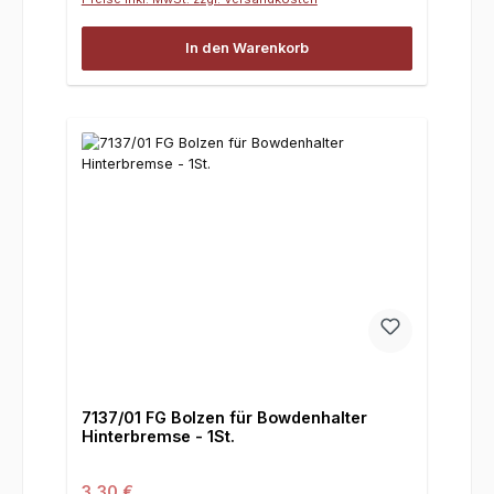
In den Warenkorb
7137/01 FG Bolzen für Bowdenhalter
Hinterbremse - 1St.
Regulärer Preis:
3,30 €