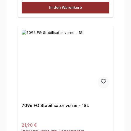
In den Warenkorb
7096 FG Stabilisator vorne - 1St.
Regulärer Preis:
21,90 €
Preise inkl. MwSt. zzgl. Versandkosten