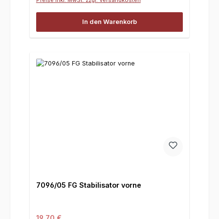
In den Warenkorb
7096/05 FG Stabilisator vorne
Regulärer Preis:
19,70 €