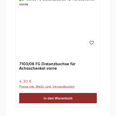
7103/08 FG Distanzbuchse für
Achsschenkel vorne
Regulärer Preis:
4,30 €
Preise inkl. MwSt. zzgl. Versandkosten
In den Warenkorb