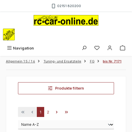
Zum Hauptinhalt springen
02151 820200
War
Navigation
Allgemein 1:5 / 1:6
Tuning- und Ersatzteile
FG
bis Nr. 7171
Produkte filtern
Seite
Seite
1
2