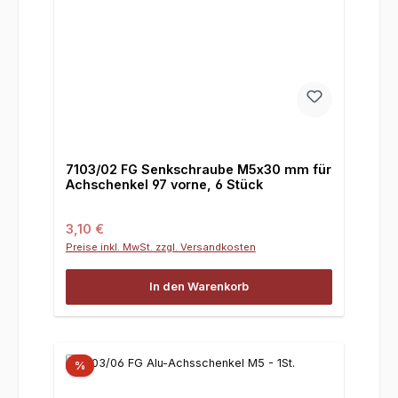
7103/02 FG Senkschraube M5x30 mm für
Achschenkel 97 vorne, 6 Stück
Regulärer Preis:
3,10 €
Preise inkl. MwSt. zzgl. Versandkosten
In den Warenkorb
%