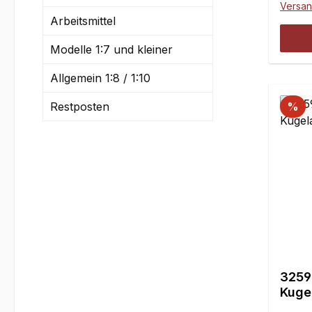
Versa
Welle
Arbeitsmittel
mmAu
mmTie
Modelle 1:7 und kleiner
für M
Allgemein 1:8 / 1:10
Stück
Restposten
%
3259
Kugel