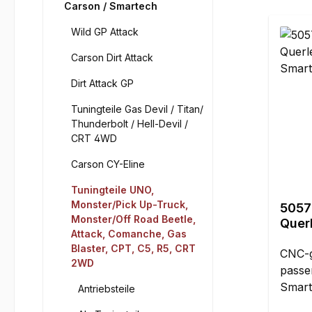
Carson / Smartech
Wild GP Attack
Carson Dirt Attack
Dirt Attack GP
Tuningteile Gas Devil / Titan/
Thunderbolt / Hell-Devil /
CRT 4WD
Carson CY-Eline
Tuningteile UNO,
Monster/Pick Up-Truck,
5057
Monster/Off Road Beetle,
Quer
Attack, Comanche, Gas
Smar
Blaster, CPT, C5, R5, CRT
unte
CNC-g
2WD
passe
Smart
Antriebsteile
erfolg