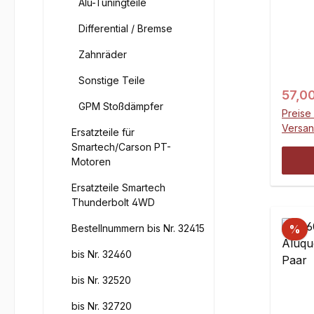
Alu-Tuningteile
mit K
Differential / Bremse
Zahnräder
Sonstige Teile
Regul
57,0
GPM Stoßdämpfer
Preise 
Versa
Ersatzteile für
Smartech/Carson PT-
Motoren
Ersatzteile Smartech
Thunderbolt 4WD
Bestellnummern bis Nr. 32415
%
bis Nr. 32460
bis Nr. 32520
bis Nr. 32720