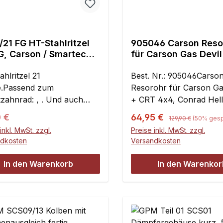
21 FG HT-Stahlritzel
905046 Carson Reso
G, Carson / Smartech
für Carson Gas Devi
bahn Modelle - 1 St
4x4, Conrad Hell Dev
hlritzel 21
Smartech Titan - Set
Best. Nr.: 905046Carso
.Passend zum
Resorohr für Carson Ga
zahnrad: , . Und auch
+ CRT 4x4, Conrad Hell 
nd zu FG Profil
Smartech Titan - SetAlu
Regulärer Preis:
ärer Preis:
Verkaufspreis:
0 €
64,95 €
129,90 €
(50% gesp
oben , .Nitriergehärtet,
Resorohr für niedrige 
inkl. MwSt. zzgl.
Preise inkl. MwSt. zzgl.
verschleissfest.Für FG,
zwischen den Rädern. L
ndkosten
Versandkosten
n / Smartech Glattbahn
erfolgt komplett mit Kr
euge.2 Gewindeschrauben
und Befestigungsmateria
In den Warenkorb
In den Warenkor
5 sind im Lieferumfang
der Montage am Thunde
zogen.
muß die Karosse ein we
ausgeschitten werden, 
für den Krümmer zu sch