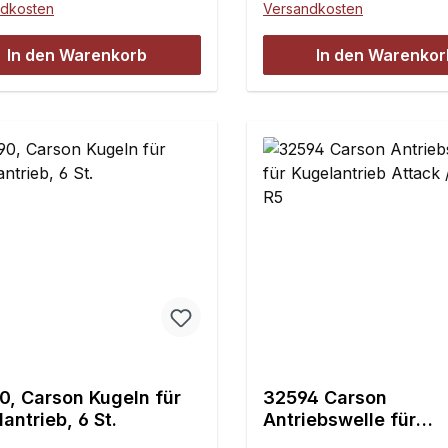
ndkosten
Versandkosten
ngröße: 10
ßendurchmesser: 26,8
In den Warenkorb
In den Warenkor
fe: 15 mmDrei Bohrungen
adenschraubenInhalt:1
0, Carson Kugeln für
32594 Carson
antrieb, 6 St.
Antriebswelle für
Kugelantrieb Attack 