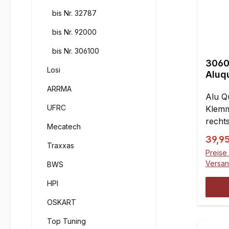
bis Nr. 32787
bis Nr. 92000
bis Nr. 306100
3060
Losi
Aluqu
unte
ARRMA
Alu Q
UFRC
Klemm
recht
Mecatech
macht
Verka
39,9
Konte
Traxxas
Preise 
Versa
BWS
HPI
OSKART
Top Tuning