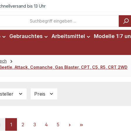
chnellversand bis 13 Uhr
6
Gebrauchtes
Arbeitsmittel
Modelle 1:7 un
tech
Beetle, Attack, Comanche, Gas Blaster, CPT, C5, R5, CRT 2WD
steller
Preis
Seite
Seite
Seite
Seite
Seite
1
2
3
4
5