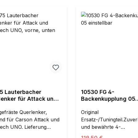
5 Lauterbacher
10530 FG 4-
lenker für Attack und
Backenkupplung 05
tech UNO, vorne,
einstellbar
n
efräste Querlenker,
Original
nd für Carson Attack und
Ersatz-/Tuningteil.Zuver
ech UNO. Lieferung
und bewährte 4-
t paarweise wie abgebildet
Backenkupplung mit
Regulärer Preis:
119,50 €