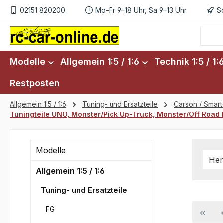
02151 820200
Mo–Fr 9–18 Uhr, Sa 9–13 Uhr
S
m Hauptinhalt springen
Zur Suche springen
Zur Hauptnavigation springen
Modelle
Allgemein 1:5 / 1:6
Technik 1:5 / 1:
Restposten
Allgemein 1:5 / 1:6
Tuning- und Ersatzteile
Carson / Smar
Tuningteile UNO, Monster/Pick Up-Truck, Monster/Off Road 
Modelle
Her
Allgemein 1:5 / 1:6
Tuning- und Ersatzteile
FG