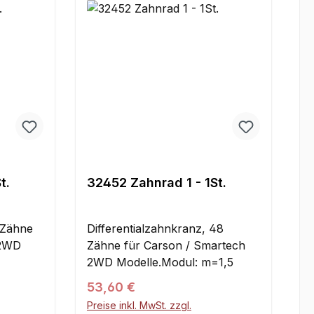
ge: 80 mmBreite: 10
mmBefestigungen: M5
t.
32452 Zahnrad 1 - 1St.
 Zähne
Differentialzahnkranz, 48
 2WD
Zähne für Carson / Smartech
2WD Modelle.Modul: m=1,5
Regulärer Preis:
53,60 €
Preise inkl. MwSt. zzgl.