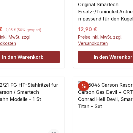
R5
Original Smartech
Ersatz-/Tuningteil.Antri
n passend für den Kugel
des Carson/Smartech At
Regulärer Preis:
ufspreis:
Regulärer Preis:
 €
12,90 €
2,05 €
(50% gespart)
C5 oder den Reely R5.P
inkl. MwSt. zzgl.
Preise inkl. MwSt. zzgl.
für Kugel mit 5 mm
ndkosten
Versandkosten
Durchmesser z.B. GPM
7080/02 Kugeln für
In den Warenkorb
In den Warenkor
Antriebswelle, 5 mmInha
Stück
%