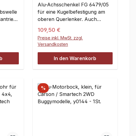
Alu-Achsschenkel FG 6479/05
ebswelle
für eine Kugelbefestigung am
antrieb
oberen Querlenker. Auch
tack,
verstellbar am unteren
Regulärer Preis:
109,50 €
assend
Querlenker (Querlenkerstift).
Preise inkl. MwSt. zzgl.
Passend für die Hinterachse
Versandkosten
aller FG Offroad-Modelle (2WD
und 4WD) sowie aller Carson
b
In den Warenkorb
lt:1
Modelle.Ersetzt FG
6479Inhalt:Lagersitze: 22 x 7
mmQuerlenkerstiftbohrung: 6
mmAbstand
%
Radachse/Querlenkerstift: 25
mm