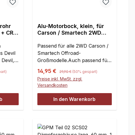
rohr
Alu-Motorbock, klein, für
l + CRT
Carson / Smartech 2WD
il,
Buggymodelle, y0144 - 1St.
n
Passend für alle 2WD Carson /
s Devil
Smartech Offroad-
Devil,
Großmodelle.Auch passend für
-
GP Buggy Chassis "Big Pyro"
Regulärer Preis:
Verkaufspreis:
14,95 €
art)
29,90 €
(50% gespart)
Montage
von Reely.CNC gefräster
Preise inkl. MwSt. zzgl.
ieferung
Motorbock zum direkten
Versandkosten
ümmer
Austausch gegen das
l.Bei
serienmäßige Plastikteil,
b
In den Warenkorb
rbolt
temperaturbeständig und
nig
verwindungsfest. Lieferung
um Platz
jeweils inklusive
affen.
Befestigungsmaterial.