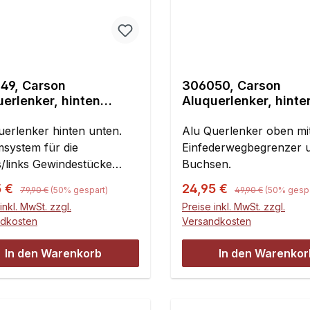
49, Carson
306050, Carson
erlenker, hinten
Aluquerlenker, hinte
n, Paar
Paar
uerlenker hinten unten.
Alu Querlenker oben mi
system für die
Einfederwegbegrenzer 
s/links Gewindestücke
Buchsen.
 die Verwendung von
Regulärer Preis:
Regulärer Preis:
ufspreis:
Verkaufspreis:
5 €
24,95 €
79,90 €
(50% gespart)
49,90 €
(50% gespa
rmuttern überflüssig.
inkl. MwSt. zzgl.
Preise inkl. MwSt. zzgl.
ndkosten
Versandkosten
In den Warenkorb
In den Warenkor