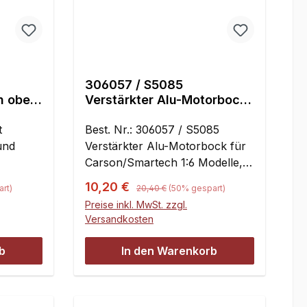
306057 / S5085
n oben,
Verstärkter Alu-Motorbock
für Carson/Smartech 1:6
t
Modelle, 1 St.
Best. Nr.: 306057 / S5085
und
Verstärkter Alu-Motorbock für
Carson/Smartech 1:6 Modelle, 1
St.Carson Bestellnummer:
Regulärer Preis:
Verkaufspreis:
10,20 €
rt)
20,40 €
(50% gespart)
306057Smartech
Preise inkl. MwSt. zzgl.
Bestellnummer:
Versandkosten
S5085Verstärkter Aluminium
Motorbock für
b
In den Warenkorb
Carson/Smartech Modelle im
Maßstab 1:6 mit drei M5
Befestigungslöschern.Maße:Län