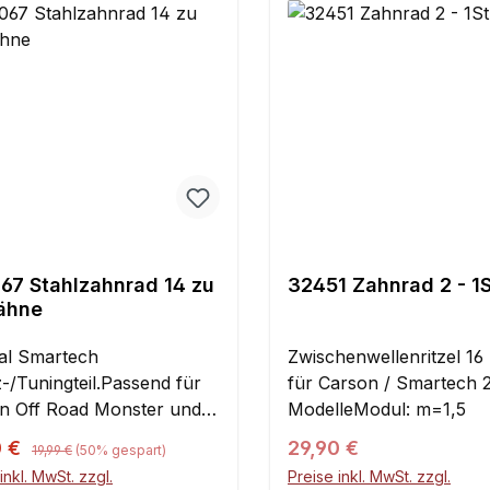
67 Stahlzahnrad 14 zu
32451 Zahnrad 2 - 1S
ähne
nal Smartech
Zwischenwellenritzel 16
-/Tuningteil.Passend für
für Carson / Smartech
n Off Road Monster und
ModelleModul: m=1,5
um Fahrzeug. Wird speziell
Regulärer Preis:
ufspreis:
Regulärer Preis:
0 €
29,90 €
19,99 €
(50% gespart)
tadium Fahrzeugen
inkl. MwSt. zzgl.
Preise inkl. MwSt. zzgl.
setzt.Maße:Für