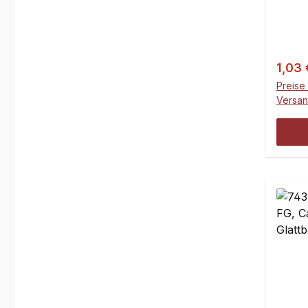
Verka
1,03
Preise 
Versa