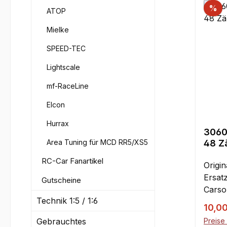
%
ATOP
Mielke
SPEED-TEC
Lightscale
mf-RaceLine
Elcon
Hurrax
3060
Area Tuning für MCD RR5/XS5
48 Z
RC-Car Fanartikel
Origi
Ersatz
Gutscheine
Carso
Technik 1:5 / 1:6
Stadi
Verka
10,0
bei S
Gebrauchtes
Preise 
einge