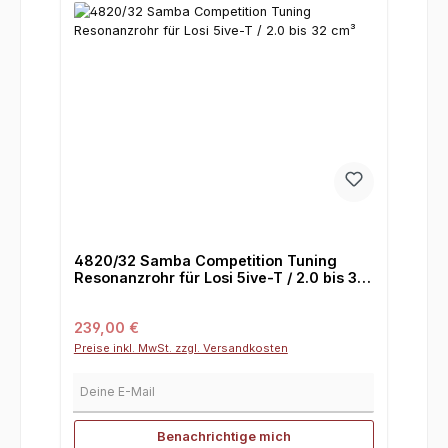
4820/32 Samba Competition Tuning
Resonanzrohr für Losi 5ive-T / 2.0 bis 32
cm³
Regulärer Preis:
239,00 €
Preise inkl. MwSt. zzgl. Versandkosten
Deine E-Mail
Benachrichtige mich