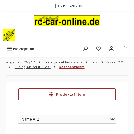
Zum Hauptinhalt springen
02151 820200
War
Navigation
Allgemein 1:5 / 1:6
Tuning- und Ersatzteile
Losi
5ive-T 2.0
Tuning Artikel für Losi
Resonanzrohre
Produkte filtern