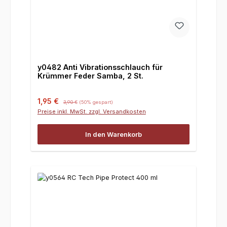
y0482 Anti Vibrationsschlauch für
Krümmer Feder Samba, 2 St.
Verkaufspreis:
Regulärer Preis:
1,95 €
3,90 €
(50% gespart)
Preise inkl. MwSt. zzgl. Versandkosten
In den Warenkorb