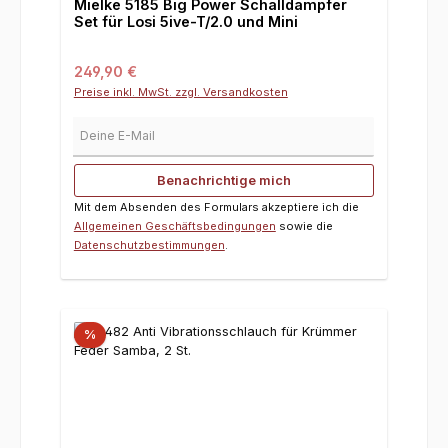
Mielke 5185 Big Power Schalldämpfer
Set für Losi 5ive-T/2.0 und Mini
Regulärer Preis:
249,90 €
Preise inkl. MwSt. zzgl. Versandkosten
Deine E-Mail
Benachrichtige mich
Mit dem Absenden des Formulars akzeptiere ich die
Allgemeinen Geschäftsbedingungen
sowie die
Datenschutzbestimmungen
.
%