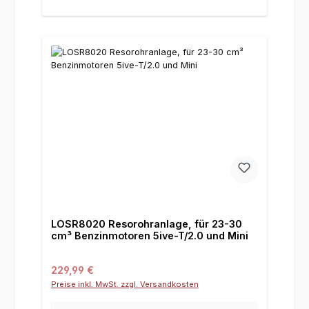
LOSR8020 Resorohranlage, für 23-30
cm³ Benzinmotoren 5ive-T/2.0 und Mini
Regulärer Preis:
229,99 €
Preise inkl. MwSt. zzgl. Versandkosten
Deine E-Mail