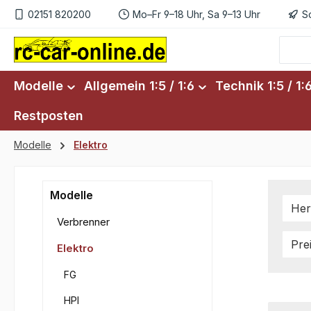
02151 820200
Mo–Fr 9–18 Uhr, Sa 9–13 Uhr
S
m Hauptinhalt springen
Zur Suche springen
Zur Hauptnavigation springen
Modelle
Allgemein 1:5 / 1:6
Technik 1:5 / 1:
Restposten
Modelle
Elektro
Modelle
Her
Verbrenner
Pre
Elektro
FG
HPI