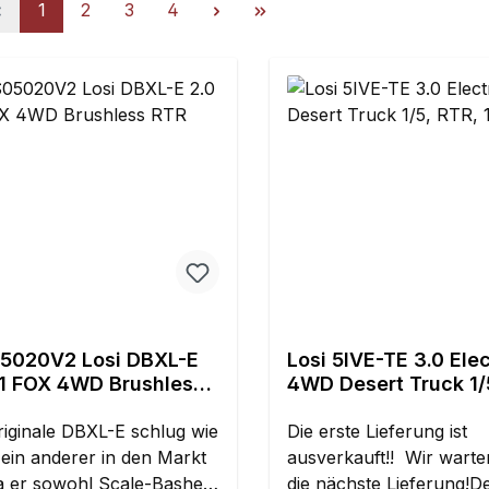
Seite
Seite
Seite
Seite
1
2
3
4
V2 Losi DBXL-E
Losi 5IVE-TE 3.0 Elec
hless
4WD Desert Truck 1/
12S
riginale DBXL-E schlug wie
Die erste Lieferung ist
ein anderer in den Markt
ausverkauft!! Wir warte
da er sowohl Scale-Basher
die nächste Lieferung!D