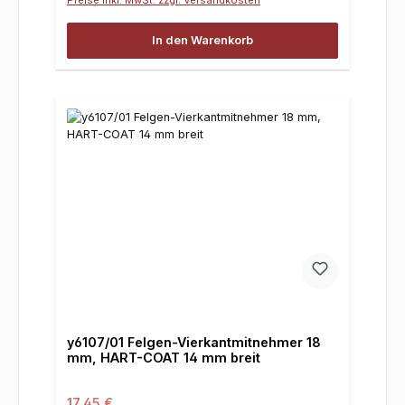
In den Warenkorb
y6107/01 Felgen-Vierkantmitnehmer 18
mm, HART-COAT 14 mm breit
Regulärer Preis:
17,45 €