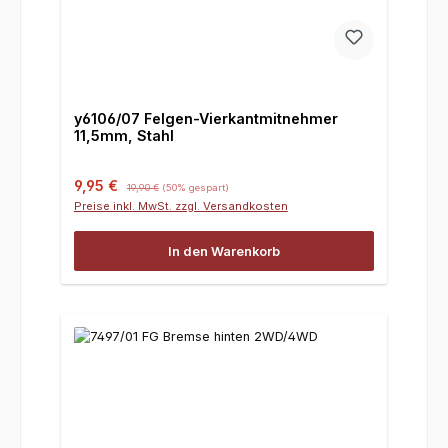
y6106/07 Felgen-Vierkantmitnehmer
11,5mm, Stahl
Verkaufspreis:
Regulärer Preis:
9,95 €
19,90 €
(50% gespart)
Preise inkl. MwSt. zzgl. Versandkosten
In den Warenkorb