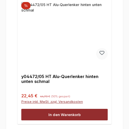
%
y04472/05 HT Alu-Querlenker hinten
unten schmal
Verkaufspreis:
Regulärer Preis:
22,45 €
44,90 €
(50% gespart)
Preise inkl. MwSt. zzgl. Versandkosten
In den Warenkorb