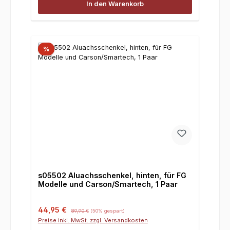
In den Warenkorb
%
s05502 Aluachsschenkel, hinten, für FG
Modelle und Carson/Smartech, 1 Paar
Verkaufspreis:
Regulärer Preis:
44,95 €
89,90 €
(50% gespart)
Preise inkl. MwSt. zzgl. Versandkosten