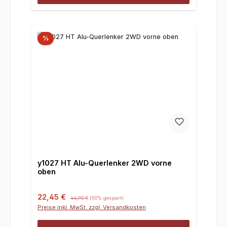
%
y1027 HT Alu-Querlenker 2WD vorne
oben
Verkaufspreis:
Regulärer Preis:
22,45 €
44,90 €
(50% gespart)
Preise inkl. MwSt. zzgl. Versandkosten