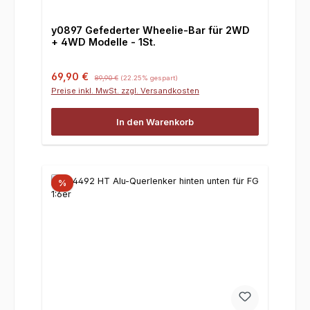
y0897 Gefederter Wheelie-Bar für 2WD
+ 4WD Modelle - 1St.
Verkaufspreis:
Regulärer Preis:
69,90 €
89,90 €
(22.25% gespart)
Preise inkl. MwSt. zzgl. Versandkosten
In den Warenkorb
%