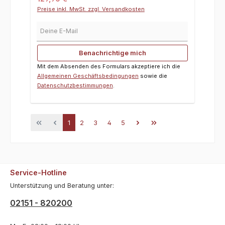
Preise inkl. MwSt. zzgl. Versandkosten
Deine E-Mail
Benachrichtige mich
Mit dem Absenden des Formulars akzeptiere ich die
Allgemeinen Geschäftsbedingungen
sowie die
Datenschutzbestimmungen
.
Seite
Seite
Seite
Seite
Seite
1
2
3
4
5
Service-Hotline
Unterstützung und Beratung unter:
02151 - 820200