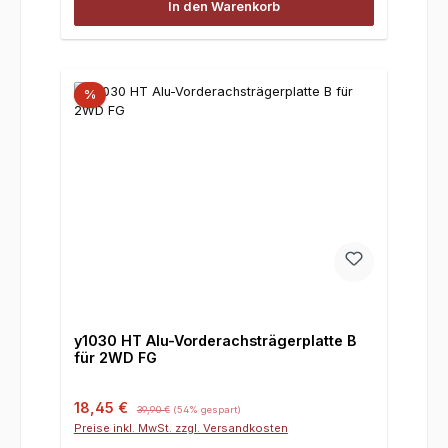
In den Warenkorb
%
y1030 HT Alu-Vorderachsträgerplatte B
für 2WD FG
Verkaufspreis:
Regulärer Preis:
18,45 €
39,90 €
(54% gespart)
Preise inkl. MwSt. zzgl. Versandkosten