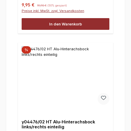
Verkaufspreis:
Regulärer Preis:
9,95 €
19,90 €
(50% gespart)
Preise inkl. MwSt. zzgl. Versandkosten
In den Warenkorb
%
y04476/02 HT Alu-Hinterachsbock
links/rechts einteilig