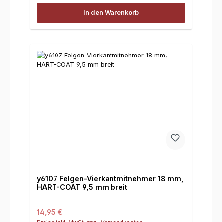
In den Warenkorb
y6107 Felgen-Vierkantmitnehmer 18 mm,
HART-COAT 9,5 mm breit
Regulärer Preis:
14,95 €
Preise inkl. MwSt. zzgl. Versandkosten