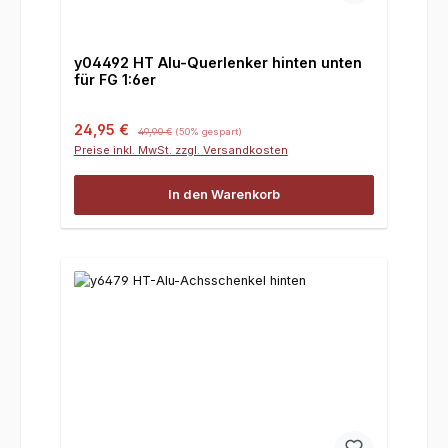
y04492 HT Alu-Querlenker hinten unten
für FG 1:6er
Verkaufspreis:
Regulärer Preis:
24,95 €
49,90 €
(50% gespart)
Preise inkl. MwSt. zzgl. Versandkosten
In den Warenkorb