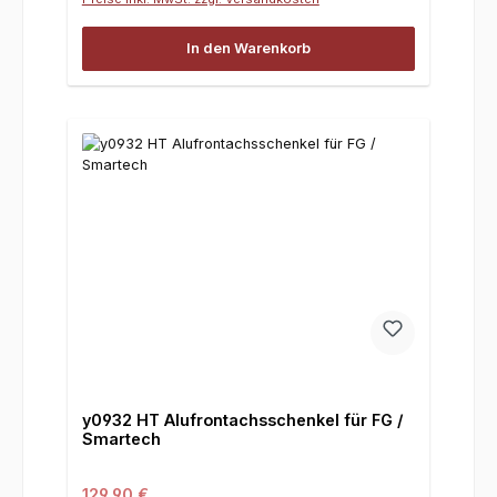
In den Warenkorb
y0932 HT Alufrontachsschenkel für FG /
Smartech
Regulärer Preis:
129,90 €