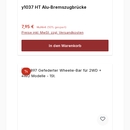
y1037 HT Alu-Bremszugbrücke
Verkaufspreis:
Regulärer Preis:
7,95 €
15,90 €
(50% gespart)
Preise inkl. MwSt. zzgl. Versandkosten
In den Warenkorb
%