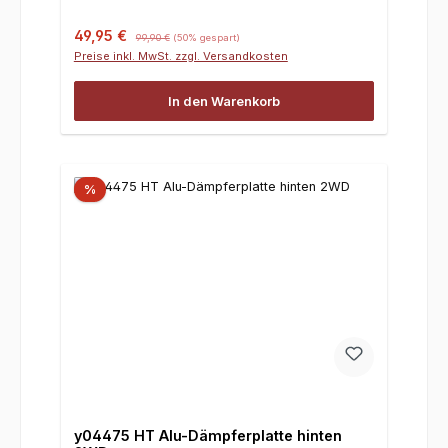
Verkaufspreis:
Regulärer Preis:
49,95 €
99,90 €
(50% gespart)
Preise inkl. MwSt. zzgl. Versandkosten
In den Warenkorb
%
y04475 HT Alu-Dämpferplatte hinten