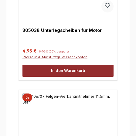
305038 Unterlegscheiben für Motor
Verkaufspreis:
Regulärer Preis:
4,95 €
9,90 €
(50% gespart)
Preise inkl. MwSt. zzgl. Versandkosten
In den Warenkorb
%