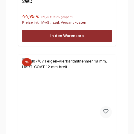
2WD
Verkaufspreis:
Regulärer Preis:
44,95 €
89,90 €
(50% gespart)
Preise inkl. MwSt. zzgl. Versandkosten
In den Warenkorb
%