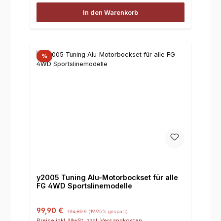
In den Warenkorb
%
y2005 Tuning Alu-Motorbockset für alle
FG 4WD Sportslinemodelle
Verkaufspreis:
Regulärer Preis:
99,90 €
124,80 €
(19.95% gespart)
Preise inkl. MwSt. zzgl. Versandkosten