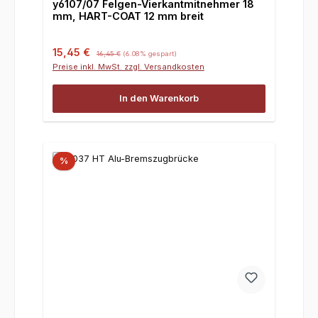
y6107/07 Felgen-Vierkantmitnehmer 18
mm, HART-COAT 12 mm breit
Verkaufspreis:
Regulärer Preis:
15,45 €
16,45 €
(6.08% gespart)
Preise inkl. MwSt. zzgl. Versandkosten
In den Warenkorb
%