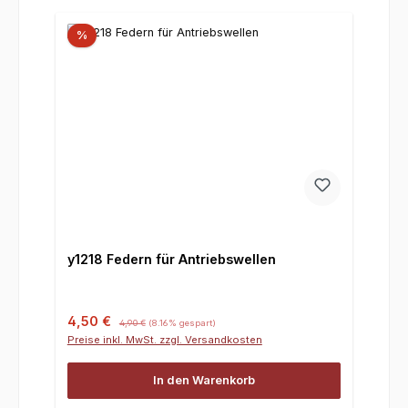
%
y1218 Federn für Antriebswellen
Verkaufspreis:
Regulärer Preis:
4,50 €
4,90 €
(8.16% gespart)
Preise inkl. MwSt. zzgl. Versandkosten
In den Warenkorb