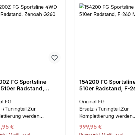
00Z FG Sportsline
154200 FG Sportsli
510er Radstand,
510er Radstand, F-2
ah G260 Motor
Motor
al FG
Original FG
-/Tuningteil.Zur
Ersatz-/Tuningteil.Zur
ettierung werden
Komplettierung werden
de Artikel benötigt:
folgende Artikel benötigt
ärer Preis:
Regulärer Preis:
,95 €
999,95 €
serie,
Karosserie,
inkl. MwSt. zzgl.
Preise inkl. MwSt. zzgl.