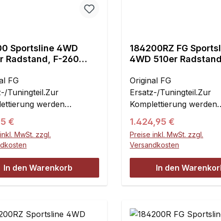
hrzeit beträgt je
Tankfüllung etwa 45 Mi
iffen : Grosse und kleine
nicht nur optisch ein Hig
üllung etwa 45 Minuten.
4WD Antrieb Kräftiger 
otorhalterungen 66215 -
Die Modelle besitzen au
ntrieb Kräftiger 26ccm
Benzinmotor
/01 Satz vordere
konstruktiv ausgefeiltes
nmotor
Servicefreundlicher
kantriebswellen 68415 Alu
Chassis.Der 4WD-Antri
cefreundlicher
00 Sportsline 4WD
Chassisaufbau 2
184200RZ FG Sportsl
admitnehmer 07439 Stahl
erfolgt durch einen
r Radstand, F-260
4WD 510er Radstan
isaufbau 2
Differentialgetriebe Geh
vierkant 06042/05 Drift
verschleißarmen Zahnri
r
DRIFT, Zenoah G260
entialgetriebe Gehärtete
Antriebsteile Voll kugelg
n 08939Abmessungen :
Differential-Getriebe, D
al FG
inkl. RTR
Original FG
bsteile Voll kugelgelagert
Einstellbare Alu-Stoßdä
 : 830mm Breite : 405 mm
Querlenker an Vorder- 
-/Tuningteil.Zur
Ersatz-/Tuningteil.Zur
ellbare Alu-Stoßdämpfer
Vorderrad-Scheibenbr
: 260 mm Radstand : 510
Hinterachse - Vorspur,
ettierung werden
Komplettierung werden
rrad-Scheibenbremse
Wettbewerbsreifen
wicht : 10,2 kg
Nachlauf und Radsturz 
de Artikel benötigt:
folgende Artikel benötigt
ewerbsreifen
Betriebsfertiger Luftfilter
ärer Preis:
Regulärer Preis:
95 €
1.424,95 €
Achsen einstellbar, Vor
serie,
Karosserie,
bsfertiger Luftfilter
Einfache Handhabung G
inkl. MwSt. zzgl.
Scheibenbremse, Tank 
Preise inkl. MwSt. zzgl.
seriebefestigungen, RTR
Karosseriebefestigungen
che Handhabung Geringes
GewichtAbmessungen :
ndkosten
Versandkosten
Schnell-Verschluss und 
steuerung, Servos, Akku
Drift Modell basiert auf
htAbmessungen : Länge
800 - 900 mm Breite 3
leistungsstarker 26ccm
degerät).Ebenso wie bei
4WD Sportsline Chassis 
 900 mm Breite 392 mm
Höhe ca.250 mm Radsta
In den Warenkorb
In den Warenkor
mit Resonanz-Schalldä
portsline 4WD-510 war
wie folgt ausgestattet :A
ca.250 mm Radstand 510
mm Gewicht 10,2 kg
machen aus dem Sports
ier die Vorgabe, ein
Motorhalterung, Alu
wicht 10,2 kg
4WD ein hochwertiges 1
is mit höchster
Hauptzahnrad, kurzes
Modell mit hervorragen
ynamik und bester
Getriebe-
Fahreigenschaften. Zum