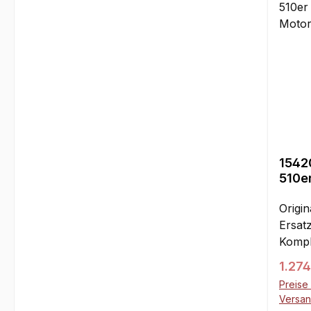
Perfo
Maxim
einfa
genüg
Vortei
allra
bieten
auch 
ausge
Antrie
1542
versc
510e
Differ
G260 
Querl
Origin
Hinte
Ersatz
Nachl
Kompl
Achse
folgen
Regul
1.274
Schei
Karos
Schne
Preise 
Karos
Versa
leist
o wie