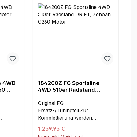
ne 4WD
184200Z FG Sportsline
60
4WD 510er Radstand
DRIFT, Zenoah G260 Motor
Original FG
Ersatz-/Tuningteil.Zur
Komplettierung werden
:
folgende Artikel benötigt:
Regulärer Preis:
1.259,95 €
Karosserie,
Preise inkl. MwSt. zzgl.