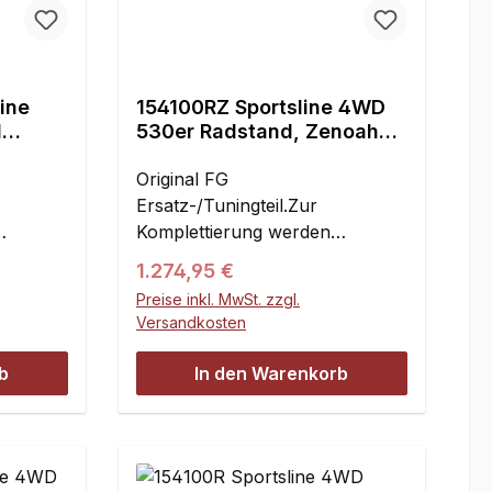
nuten.
hlight.
besitzen auch ein konstruktiv
26ccm
ch ein
ausgefeiltes Chassis.Der 4WD-
Antrieb erfolgt durch einen
eb
verschleißarmen Zahnriemen. 2
ine
154100RZ Sportsline 4WD
Differential-Getriebe, Doppel-
d
530er Radstand, Zenoah
ärtete
emen. 2
Querlenker an Vorder- und
 Motor
G260 Motor RTR
elagert
oppel-
Hinterachse - Vorspur,
Original FG
mpfer
und
Nachlauf und Radsturz an den
Ersatz-/Tuningteil.Zur
emse
Achsen einstellbar, Vorderrad-
Komplettierung werden
an den
Scheibenbremse, Tank mit
:
folgende Artikel benötigt:
Regulärer Preis:
1.274,95 €
derrad-
Schnell-Verschluss und ein
Karosserie,
eringes
mit
leistungsstarker 26ccm motor
Preise inkl. MwSt. zzgl.
.Dieses
Karosseriebefestigungen.Ebens
 Länge
Versandkosten
ein
mit Resonanz-Schalldämpfer
 dem
o wie bei der Sportsline 4WD-
92 mm
 motor
machen aus dem Sportsline
und ist
510 war auch hier die Vorgabe,
nd 510
b
In den Warenkorb
mpfer
4WD ein hochwertiges 1:5
lu
ein Chassis mit höchster
line
Modell mit hervorragenden
Fahrdynamik und bester
:5
Fahreigenschaften. Zum Betrieb
Performance zu entwickeln.
den
wird 2-Takt Benzin-Ölgemisch
Maximale Traktion sowie
 Betrieb
benötigt. Durch die eingebaute