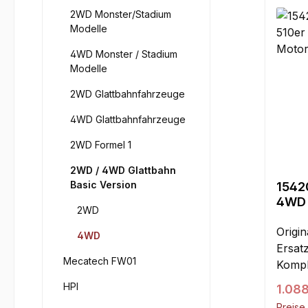
2WD Monster/Stadium
Modelle
4WD Monster / Stadium
Modelle
2WD Glattbahnfahrzeuge
4WD Glattbahnfahrzeuge
2WD Formel 1
2WD / 4WD Glattbahn
Basic Version
1542
4WD 
2WD
Zeno
Origin
4WD
Ersatz
Mecatech FW01
Kompl
folgen
HPI
Regul
1.088
Karos
Preise 