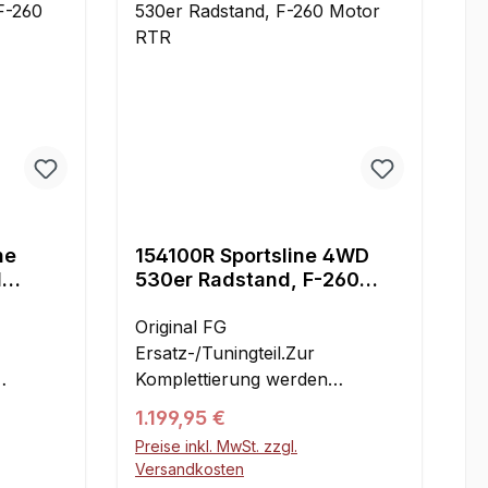
,
einfaches Handling,
emisch
Zugstarteinrichtung kann der
härtere
genügendGrip in Kurven, diese
gebaute
Motor ohne Fremdstarthilfe
l-
Vorteile kann nur ein
n der
problemlos gestartet werden.
allradangetriebenes Modell
ilfe
Die Fahrzeit beträgt je
 kleine
bieten. Die FG Sportsline ist mit
rden.
Tankfüllung etwa 45 Minuten.
6215 -
ihren detailgetreuen Karosserien
4WD Antrieb Kräftiger 26ccm
nicht nur optisch ein Highlight.
nuten.
Benzinmotor
8415 Alu
Die Modelle besitzen auch ein
26ccm
Servicefreundlicher
9 Stahl
konstruktiv ausgefeiltes
Chassisaufbau 2
 Drift
Chassis.Der 4WD-Antrieb
ne
Differentialgetriebe Gehärtete
154100R Sportsline 4WD
en :
erfolgt durch einen
d
530er Radstand, F-260
Antriebsteile Voll kugelgelagert
 405 mm
verschleißarmen Zahnriemen. 2
kl.
Motor RTR
ärtete
Einstellbare Alu-Stoßdämpfer
 : 510
Differential-Getriebe, Doppel-
Original FG
elagert
Vorderrad-Scheibenbremse
TR
Querlenker an Vorder- und
Ersatz-/Tuningteil.Zur
mpfer
Wettbewerbsreifen
4GHz
Hinterachse - Vorspur,
Komplettierung werden
emse
Betriebsfertiger Luftfilter
605 Gaz
Nachlauf und Radsturz an den
:
folgende Artikel benötigt:
Einfache Handhabung Geringes
Regulärer Preis:
1.199,95 €
g
Achsen einstellbar, Vorderrad-
Karosserie,
GewichtAbmessungen: Länge
 mAh 8
Scheibenbremse, Tank mit
Preise inkl. MwSt. zzgl.
.Dieses
Karosseriebefestigungen.Ebens
eringes
800 - 900 mm Breite 392 mm
Versandkosten
er
Schnell-Verschluss und ein
 dem
o wie bei der Sportsline 4WD-