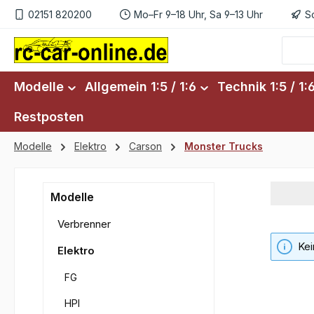
02151 820200
Mo–Fr 9–18 Uhr, Sa 9–13 Uhr
S
m Hauptinhalt springen
Zur Suche springen
Zur Hauptnavigation springen
Modelle
Allgemein 1:5 / 1:6
Technik 1:5 / 1:
Restposten
Modelle
Elektro
Carson
Monster Trucks
Modelle
Verbrenner
Kei
Elektro
FG
HPI