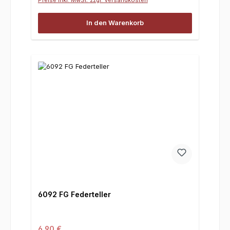
In den Warenkorb
6092 FG Federteller
Regulärer Preis:
6,90 €