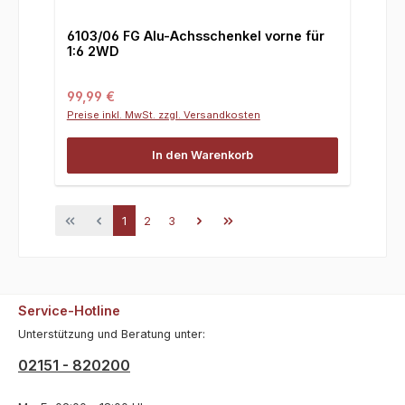
6103/06 FG Alu-Achsschenkel vorne für
1:6 2WD
Regulärer Preis:
99,99 €
Preise inkl. MwSt. zzgl. Versandkosten
In den Warenkorb
Seite
Seite
Seite
1
2
3
Service-Hotline
Unterstützung und Beratung unter:
02151 - 820200