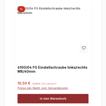
%
6100/04 FG Einstellschraube links/rechts
M8/40mm
Verkaufspreis:
Regulärer Preis:
10,50 €
12,50 €
(16% gespart)
Preise inkl. MwSt. zzgl. Versandkosten
In den Warenkorb