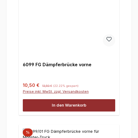
6099 FG Dämpferbrücke vorne
Verkaufspreis:
Regulärer Preis:
10,50 €
13,50 €
(22.22% gespart)
Preise inkl. MwSt. zzgl. Versandkosten
In den Warenkorb
%