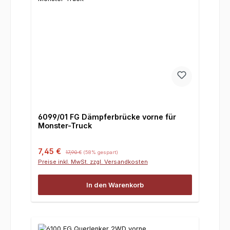
6099/01 FG Dämpferbrücke vorne für
Monster-Truck
Verkaufspreis:
Regulärer Preis:
7,45 €
17,90 €
(58% gespart)
Preise inkl. MwSt. zzgl. Versandkosten
In den Warenkorb