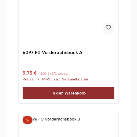
6097 FG Vorderachsbock A
Verkaufspreis:
Regulärer Preis:
5,75 €
13,50 €
(57% gespart)
Preise inkl. MwSt. zzgl. Versandkosten
In den Warenkorb
%