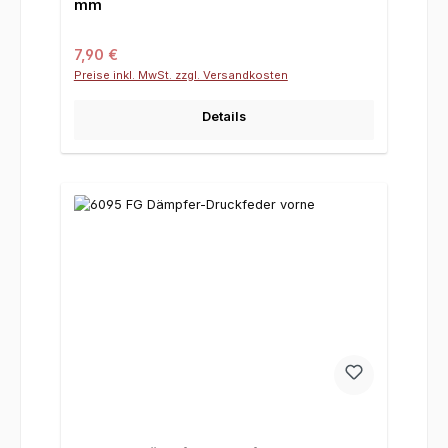
mm
Regulärer Preis:
7,90 €
Preise inkl. MwSt. zzgl. Versandkosten
Details