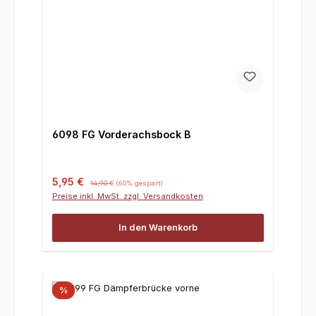
6098 FG Vorderachsbock B
Verkaufspreis:
Regulärer Preis:
5,95 €
14,90 €
(60% gespart)
Preise inkl. MwSt. zzgl. Versandkosten
In den Warenkorb
%