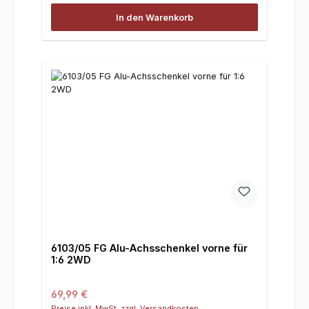
In den Warenkorb
6103/05 FG Alu-Achsschenkel vorne für
1:6 2WD
Regulärer Preis:
69,99 €
Preise inkl. MwSt. zzgl. Versandkosten