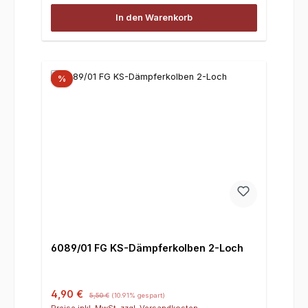
In den Warenkorb
%
6089/01 FG KS-Dämpferkolben 2-Loch
Verkaufspreis:
Regulärer Preis:
4,90 €
5,50 €
(10.91% gespart)
Preise inkl. MwSt. zzgl. Versandkosten