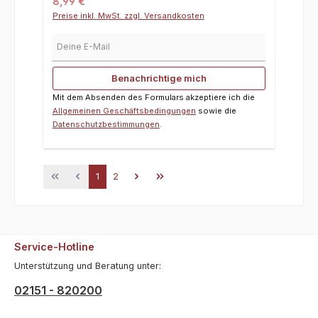
Regulärer Preis:
8,99 €
Preise inkl. MwSt. zzgl. Versandkosten
Deine E-Mail
Benachrichtige mich
Mit dem Absenden des Formulars akzeptiere ich die
Allgemeinen Geschäftsbedingungen
sowie die
Datenschutzbestimmungen
.
Seite
Seite
1
2
Service-Hotline
Unterstützung und Beratung unter:
02151 - 820200