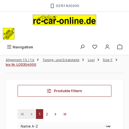
Zum Hauptinhalt springen
02151 820200
War
Navigation
Allgemein 1:5 / 1:6
Tuning- und Ersatzteile
Losi
5ive-T
bis Nr. LOS354000
Produkte filtern
Seite
Seite
1
2