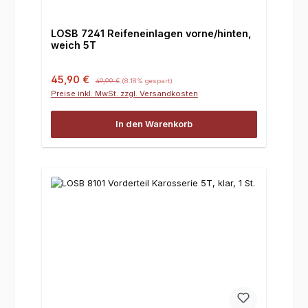
LOSB 7241 Reifeneinlagen vorne/hinten,
weich 5T
Verkaufspreis:
Regulärer Preis:
45,90 €
49,99 €
(8.18% gespart)
Preise inkl. MwSt. zzgl. Versandkosten
In den Warenkorb