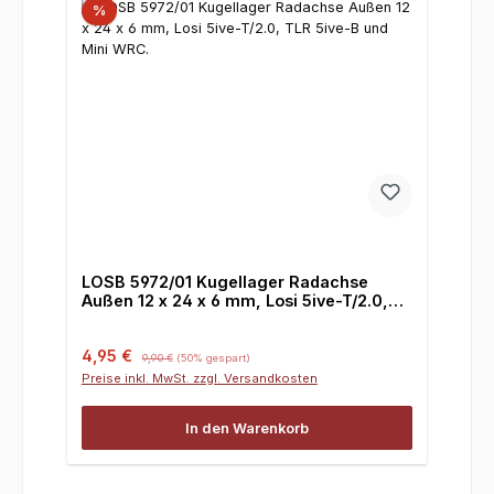
%
LOSB 5972/01 Kugellager Radachse
Außen 12 x 24 x 6 mm, Losi 5ive-T/2.0,
TLR 5ive-B und Mini WRC.
Verkaufspreis:
Regulärer Preis:
4,95 €
9,90 €
(50% gespart)
Preise inkl. MwSt. zzgl. Versandkosten
In den Warenkorb