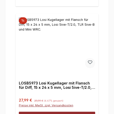
%
LOSB5973 Losi Kugellager mit Flansch
für Diff, 15 x 24 x 5 mm, Losi 5ive-T/2.0,
TLR 5ive-B und Mini WRC.
Verkaufspreis:
Regulärer Preis:
27,99 €
29,99 €
(6.67% gespart)
Preise inkl. MwSt. zzgl. Versandkosten