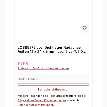
LOSB5972 Losi Dichtlager Radachse
Außen 12 x 24 x 6 mm, Losi 5ive-T/2.0,
TLR 5ive-B und Mini WRC.
Regulärer Preis:
9,99 €
Preise inkl. MwSt. zzgl. Versandkosten
Deine E-Mail
Benachrichtige mich
Mit dem Absenden des Formulars akzeptiere ich die
Allgemeinen Geschäftsbedingungen
sowie die
Datenschutzbestimmungen
.