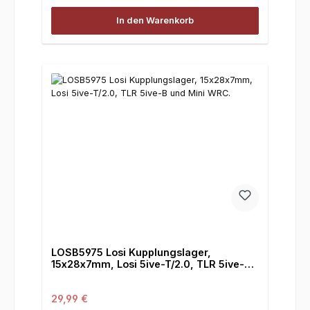
In den Warenkorb
LOSB5975 Losi Kupplungslager,
15x28x7mm, Losi 5ive-T/2.0, TLR 5ive-B
und Mini WRC.
Regulärer Preis:
29,99 €