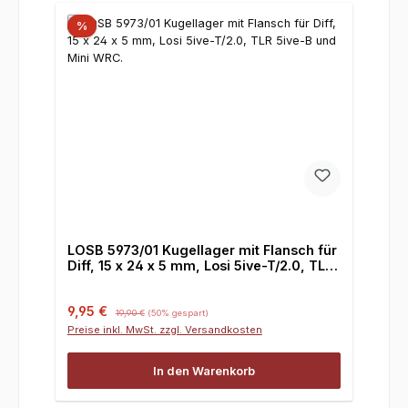
%
LOSB 5973/01 Kugellager mit Flansch für
Diff, 15 x 24 x 5 mm, Losi 5ive-T/2.0, TLR
5ive-B und Mini WRC.
Verkaufspreis:
Regulärer Preis:
9,95 €
19,90 €
(50% gespart)
Preise inkl. MwSt. zzgl. Versandkosten
In den Warenkorb