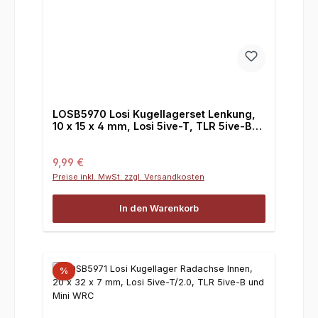
LOSB5970 Losi Kugellagerset Lenkung,
10 x 15 x 4 mm, Losi 5ive-T, TLR 5ive-B
und Mini WRC
Regulärer Preis:
9,99 €
Preise inkl. MwSt. zzgl. Versandkosten
In den Warenkorb
%