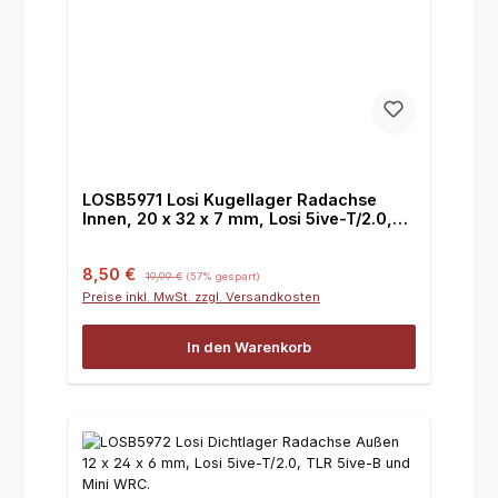
LOSB5971 Losi Kugellager Radachse
Innen, 20 x 32 x 7 mm, Losi 5ive-T/2.0,
TLR 5ive-B und Mini WRC
Verkaufspreis:
Regulärer Preis:
8,50 €
19,99 €
(57% gespart)
Preise inkl. MwSt. zzgl. Versandkosten
In den Warenkorb