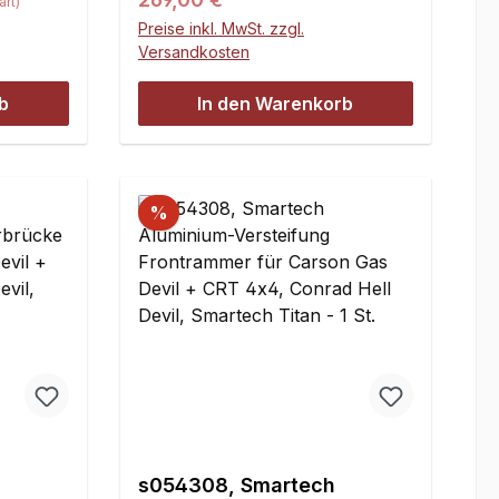
rt)
für
2WD vorne unten,
Preise inkl. MwSt. zzgl.
ttack
einteiligy1209HT Alu-
Versandkosten
ersion
Vorderachsträgerplatte A für
er 32404
Carson Comanche, Attack Evo,
b
In den Warenkorb
ck
CRT 2WD + CPTy1210HT Alu-
Vorderachsträgerplatte B für
Carson Comanche, Attack Evo,
CRT 2WD + CPTy1036HT
%
Kugelbuchsen mit
KegelscheibenEinzelpreise:
269,00 EURBitte beachten: Die
Querlenkerwellen sind nicht im
Set enthalten, sie werden von
der Serienachse
übernommen!Passend für
Carson 1:6 / 1:5 (Attack,
SuperAttack, GasBlaster und
Tuareg) und Smartech UNO
s054308, Smartech