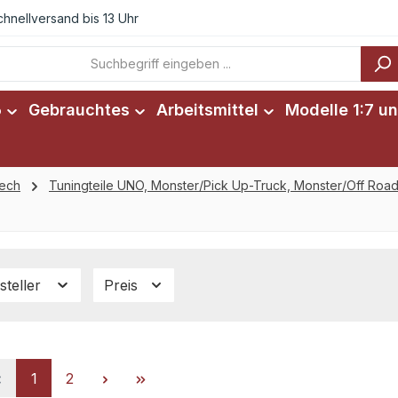
chnellversand bis 13 Uhr
6
Gebrauchtes
Arbeitsmittel
Modelle 1:7 un
tech
Tuningteile UNO, Monster/Pick Up-Truck, Monster/Off Road
steller
Preis
Seite
Seite
1
2