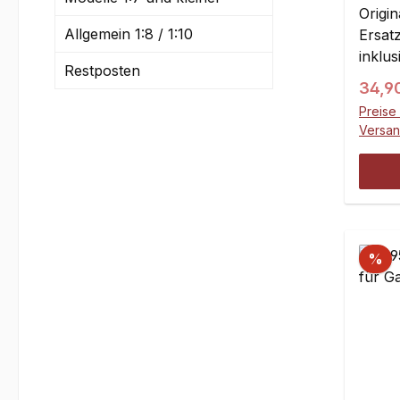
Origi
Allgemein 1:8 / 1:10
Ersatz
inklu
Restposten
Schra
Regul
34,9
y0932.
Preise 
Versa
%