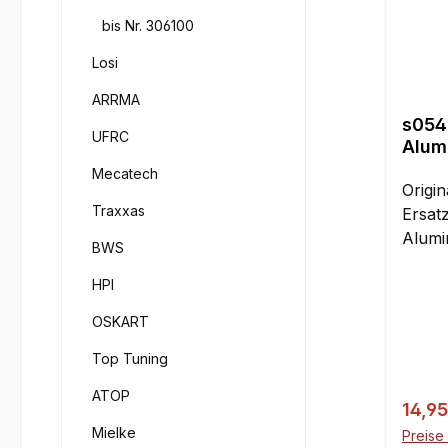
bis Nr. 306100
Losi
ARRMA
s054
UFRC
Alum
Querl
Mecatech
Smar
Origi
Traxxas
Ersatz
Alumi
BWS
Austa
HPI
bruch
Serie
OSKART
Gas D
Hell 
Top Tuning
Titan.
ATOP
Verka
14,9
Mielke
Preise 