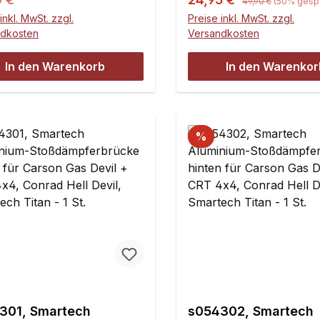
49,90 €
(50% gespa
ugelpfannen und Kugeln.
und Buchsen. Passend 
inkl. MwSt. zzgl.
Preise inkl. MwSt. zzgl.
Carson Attack, Super A
ndkosten
Versandkosten
und Gas BlasterTuningv
für Kunststoffquerlenk
In den Warenkorb
In den Warenkor
bzw. 32546.Inhalt:2 Stü
%
301, Smartech
s054302, Smartech