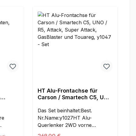
HT Alu-Frontachse für
e
Carson / Smartech C5, UNO
laster,
/ R5, Attack, Super Attack,
GasBlaster und Touareg,
Das Set beinhaltet:Best.
y1047 - Set
re
Nr.Name:y1027HT Alu-
Querlenker 2WD vorne
kugeln
obeny1026HT Alu-Querlenker
Regulärer Preis:
269,00 €