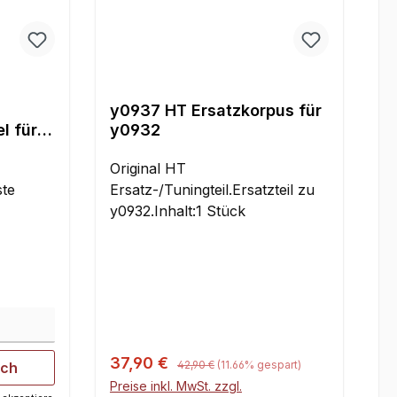
y0937 HT Ersatzkorpus für
l für
y0932
Original HT
ste
Ersatz-/Tuningteil.Ersatzteil zu
y0932.Inhalt:1 Stück
karm,
8 (8 x
.
ßer
son 2WD
 25 mm
Regulärer Preis:
Verkaufspreis:
37,90 €
42,90 €
(11.66% gespart)
ich
 mm
Preise inkl. MwSt. zzgl.