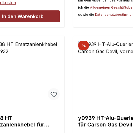
Mit dem Absenden des Formulars
Schrauben8 x M5
ndkosten
ich die
Allgemeinen Geschäftsb
UnterlegscheibenFür di
sowie die
Datenschutzbestimmu
Montage in Offroad-Mod
In den Warenkorb
werden zusätzlich die k
Spurstangen 7028/01
benötigt.Inhalt:2 Stück
%
8 HT
y0939 HT-Alu-Querl
tzanlenkhebel für
für Carson Gas Devil
2
oben