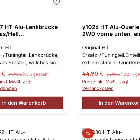
7 HT-Alu-Lenkbrücke
y1026 HT Alu-Querle
as/Hell
2WD vorne unten, ein
l/Thunderbolt
nal HT
Original HT
z-/Tuningteil.Lenkbrücke,
Ersatz-/Tuningteil.Einteil
es Frästeil, welches sich
extrem stabiler Querlen
bei Sprüngen nicht
auswechselbare Kugelb
Regulärer Preis:
Regulärer Preis:
ufspreis:
Verkaufspreis:
5 €
44,90 €
34,90 €
(50% gespart)
54,90 €
(18.21% ge
egt.Der Kugelkopf mit dem
Austauschbare Igus Bu
inkl. MwSt. zzgl.
Preise inkl. MwSt. zzgl.
 Sockel und M3-
für die Querlenkerachs
ndkosten
Versandkosten
ube wird dabei dann auch
(Originalachsen können
die übliche, flache
verwendet
In den Warenkorb
In den Warenkor
on mit M4-Schraube
werden).Kugelbuchsen n
t, wie sie normalerweise
enthalten!Passend für 
arson und FG eingesetzt
Marder, Beetle, Pajero, 
Die Kugelpfanne bleibt
Road Buggy 2WD und M
%
h.Zur Lagerung werden pro
Beetle, sowie die Carson