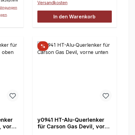
 akzeptiere
Versandkosten
edingungen
e
ngen
.
ellen
In den Warenkorb
ürzeren
%
enker
y0941 HT-Alu-Querlenker
, vorne
für Carson Gas Devil, vorne
unten