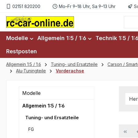
02151 820200
Mo–Fr 9–18 Uhr, Sa 9–13 Uhr
S
m Hauptinhalt springen
Zur Suche springen
Zur Hauptnavigation springen
Modelle
Allgemein 1:5 / 1:6
Technik 1:5 / 1:
Restposten
Allgemein 1:5 / 1:6
Tuning- und Ersatzteile
Carson / Smar
Alu-Tuningteile
Vorderachse
Modelle
Her
Allgemein 1:5 / 1:6
Tuning- und Ersatzteile
FG