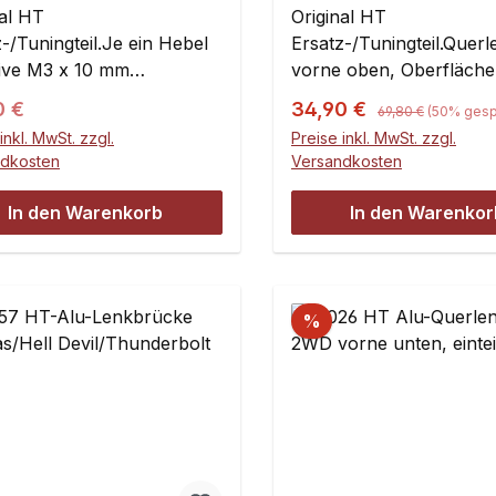
nal HT
Original HT
-/Tuningteil.Je ein Hebel
Ersatz-/Tuningteil.Querl
sive M3 x 10 mm
vorne oben, Oberfläche
uben. Ersatzteil zu
trowalisiert,
Regulärer Preis:
ärer Preis:
Verkaufspreis:
0 €
34,90 €
69,80 €
(50% gesp
Inhalt:1 Stück
Kunststofflagerbuchsen
inkl. MwSt. zzgl.
Preise inkl. MwSt. zzgl.
austauschbar.Inhalt:2 S
ndkosten
Versandkosten
In den Warenkorb
In den Warenkor
%