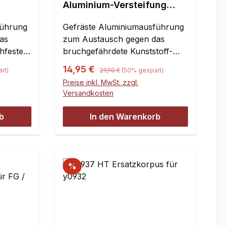
Aluminium-Versteifung
hinten
Frontrammer für Carson
l + CRT
führung
Gas Devil + CRT 4x4,
Gefräste Aluminiumausführung
il,
Conrad Hell Devil,
as
zum Austausch gegen das
.
Smartech Titan - 1 St.
chfestes
bruchgefährdete Kunststoff-
Serienteil.
Regulärer Preis:
Verkaufspreis:
14,95 €
rt)
29,90 €
(50% gespart)
Preise inkl. MwSt. zzgl.
Versandkosten
b
In den Warenkorb
%