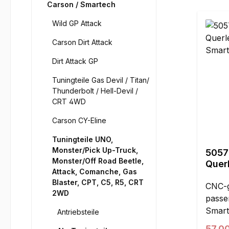
Carson / Smartech
Wild GP Attack
Carson Dirt Attack
Dirt Attack GP
Tuningteile Gas Devil / Titan/
Thunderbolt / Hell-Devil /
CRT 4WD
Carson CY-Eline
Tuningteile UNO,
Monster/Pick Up-Truck,
5057
Monster/Off Road Beetle,
Quer
Attack, Comanche, Gas
Smar
Blaster, CPT, C5, R5, CRT
unte
CNC-g
2WD
passe
Smart
Antriebsteile
erfolg
Regul
57,0