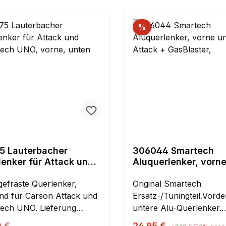
%
5 Lauterbacher
306044 Smartech
lenker für Attack und
Aluquerlenker, vorn
tech UNO, vorne,
unten, Attack + GasB
n
efräste Querlenker,
Original Smartech
nd für Carson Attack und
Ersatz-/Tuningteil.Vorde
ech UNO. Lieferung
untere Alu-Querlenker.
t paarweise wie abgebildet
Durchgehend. Mit Stahl
Regulärer Preis:
ärer Preis:
Verkaufspreis:
0 €
24,95 €