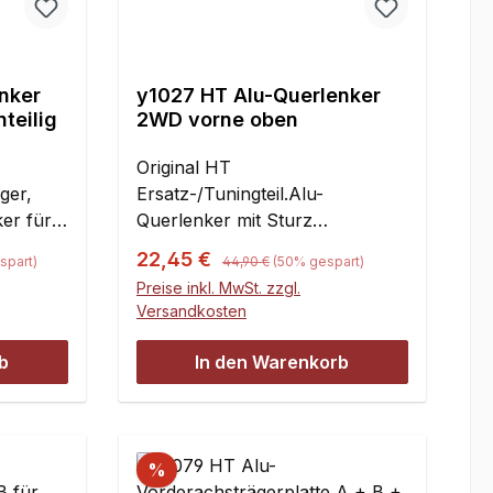
nker
y1027 HT Alu-Querlenker
teilig
2WD vorne oben
Original HT
iger,
Ersatz-/Tuningteil.Alu-
ker für
Querlenker mit Sturz
uchsen.
Einstellmöglichkeit. Inklusive
Regulärer Preis:
Verkaufspreis:
22,45 €
spart)
44,90 €
(50% gespart)
chsen
auswechsel- und verstellbarer
Preise inkl. MwSt. zzgl.
en
Kugelpfanne.Passend für FG
Versandkosten
2WD Marder, Beetle, Pajero,
Off-Road Buggy und 2WD
b
In den Warenkorb
icht
Monster Beetle, sowie die
FG
Carson / Smartech-Modelle
Off-
Attack, Super-Attack und Gas-
onster
Blaster!Inhalt:1 Stück
%
 /