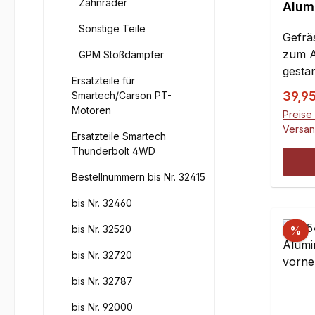
Zahnräder
Alum
Stoß
Sonstige Teile
für 
Gefrä
4x4, 
zum A
GPM Stoßdämpfer
Smart
gesta
Ersatzteile für
Alumi
Verka
39,9
Smartech/Carson PT-
Motoren
Preise 
Versa
Ersatzteile Smartech
Thunderbolt 4WD
Bestellnummern bis Nr. 32415
bis Nr. 32460
bis Nr. 32520
%
bis Nr. 32720
bis Nr. 32787
bis Nr. 92000