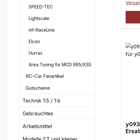
Versa
SPEED-TEC
Lightscale
mf-RaceLine
Elcon
Hurrax
Area Tuning für MCD RR5/XS5
RC-Car Fanartikel
Gutscheine
Technik 1:5 / 1:6
Gebrauchtes
y093
Arbeitsmittel
Ersa
y093
Modelle 1:7 und kleiner