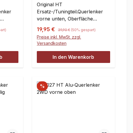
Original HT
enker
Ersatz-/Tuningteil.Querlenker
vorne unten, Oberfläche
trowalisiert,
Regulärer Preis:
Verkaufspreis:
19,95 €
art)
39,90 €
(50% gespart)
Kunststofflagerbuchsen
Preise inkl. MwSt. zzgl.
tück
austauschbar.Eine Ausführung,
Versandkosten
passend für links und
rechts.Inhalt:1 Stück
b
In den Warenkorb
%