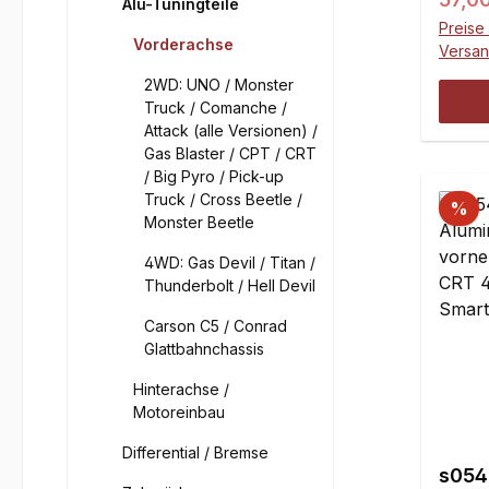
Alu-Tuningteile
mit K
Preise 
Vorderachse
Versa
2WD: UNO / Monster
Truck / Comanche /
Attack (alle Versionen) /
Gas Blaster / CPT / CRT
/ Big Pyro / Pick-up
Truck / Cross Beetle /
%
Monster Beetle
4WD: Gas Devil / Titan /
Thunderbolt / Hell Devil
Carson C5 / Conrad
Glattbahnchassis
Hinterachse /
Motoreinbau
Differential / Bremse
s054