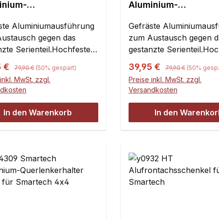
inium-
Aluminium-
dämpferbrücke vorne
Stoßdämpferbrücke 
Carson Gas Devil + CRT
ste Aluminiumausführung
für Carson Gas Devi
Gefräste Aluminiumaus
Conrad Hell Devil,
4x4, Conrad Hell Dev
ustausch gegen das
zum Austausch gegen d
ech Titan - 1 St.
Smartech Titan - 1 St
nzte Serienteil.Hochfestes
gestanzte Serienteil.Ho
nium, 5 mm stark.
Aluminium, 5 mm stark.
Regulärer Preis:
Regulärer Preis:
ufspreis:
Verkaufspreis:
5 €
39,95 €
79,90 €
(50% gespart)
79,90 €
(50% gespa
inkl. MwSt. zzgl.
Preise inkl. MwSt. zzgl.
ndkosten
Versandkosten
In den Warenkorb
In den Warenkor