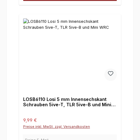
LOSB6110 Losi 5 mm Innensechskant
Schrauben 5ive-T, TLR 5ive-B und Mini
WRC
Regulärer Preis:
9,99 €
Preise inkl. MwSt. zzgl. Versandkosten
Deine E-Mail