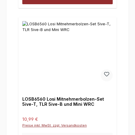
LOSB6560 Losi Mitnehmerbolzen-Set
5ive-T, TLR 5ive-B und Mini WRC
Regulärer Preis:
10,99 €
Preise inkl. MwSt. zzgl. Versandkosten
Deine E-Mail