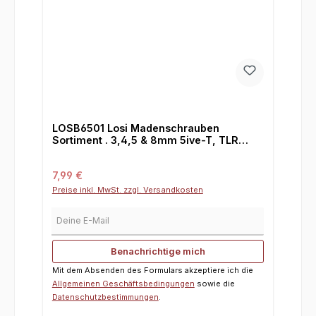
LOSB6501 Losi Madenschrauben
Sortiment . 3,4,5 & 8mm 5ive-T, TLR
5ive-B und Mini WRC
Regulärer Preis:
7,99 €
Preise inkl. MwSt. zzgl. Versandkosten
Deine E-Mail
Benachrichtige mich
Mit dem Absenden des Formulars akzeptiere ich die
Allgemeinen Geschäftsbedingungen
sowie die
Datenschutzbestimmungen
.