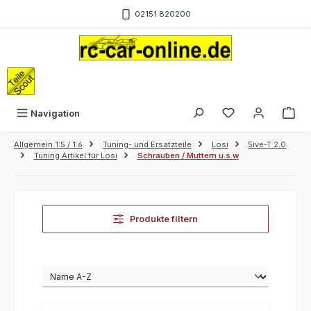
Zum Hauptinhalt springen
02151 820200
War
Navigation
Allgemein 1:5 / 1:6
Tuning- und Ersatzteile
Losi
5ive-T 2.0
Tuning Artikel für Losi
Schrauben / Muttern u.s.w
Produkte filtern