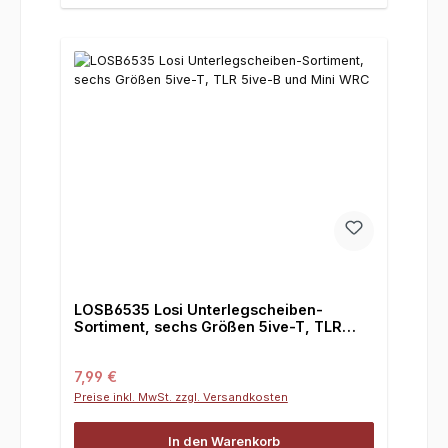
LOSB6535 Losi Unterlegscheiben-
Sortiment, sechs Größen 5ive-T, TLR
5ive-B und Mini WRC
Regulärer Preis:
7,99 €
Preise inkl. MwSt. zzgl. Versandkosten
In den Warenkorb