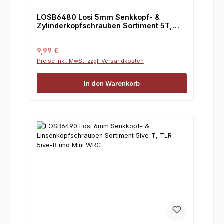
LOSB6480 Losi 5mm Senkkopf- &
Zylinderkopfschrauben Sortiment 5T,
TLR 5ive-B und Mini WRC
Regulärer Preis:
9,99 €
Preise inkl. MwSt. zzgl. Versandkosten
In den Warenkorb