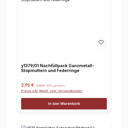
y1379/01 Nachfüllpack Ganzmetall-
Stopmuttern und Federringe
Verkaufspreis:
Regulärer Preis:
2,95 €
5,90 €
(50% gespart)
Preise inkl. MwSt. zzgl. Versandkosten
In den Warenkorb