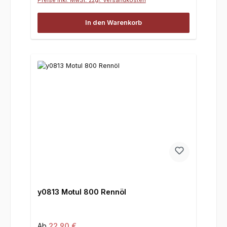
In den Warenkorb
y0813 Motul 800 Rennöl
Regulärer Preis:
Ab
22,90 €