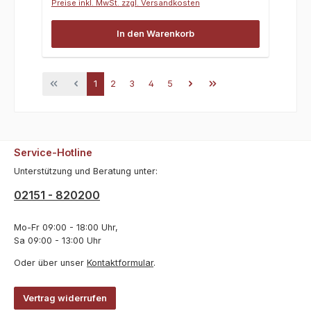
Preise inkl. MwSt. zzgl. Versandkosten
In den Warenkorb
Seite
Seite
Seite
Seite
Seite
1
2
3
4
5
Service-Hotline
Unterstützung und Beratung unter:
02151 - 820200
Mo-Fr 09:00 - 18:00 Uhr,
Sa 09:00 - 13:00 Uhr
Oder über unser
Kontaktformular
.
Vertrag widerrufen