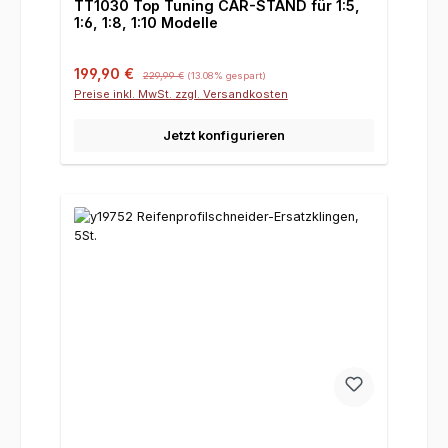
TT1030 Top Tuning CAR-STAND für 1:5,
1:6, 1:8, 1:10 Modelle
Verkaufspreis:
Regulärer Preis:
199,90 €
229,99 €
(13.08% gespart)
Preise inkl. MwSt. zzgl. Versandkosten
Jetzt konfigurieren