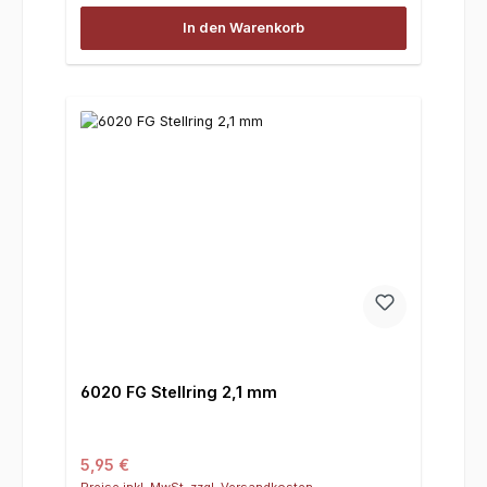
In den Warenkorb
6020 FG Stellring 2,1 mm
Regulärer Preis:
5,95 €
Preise inkl. MwSt. zzgl. Versandkosten