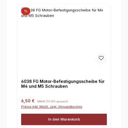
%
6038 FG Motor-Befestigungsscheibe für
M4 und M5 Schrauben
Verkaufspreis:
Regulärer Preis:
6,50 €
7,50 €
(13.33% gespart)
Preise inkl. MwSt. zzgl. Versandkosten
In den Warenkorb