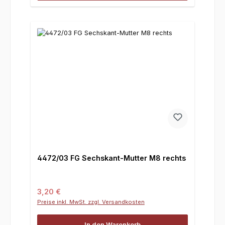
4472/03 FG Sechskant-Mutter M8 rechts
Regulärer Preis:
3,20 €
Preise inkl. MwSt. zzgl. Versandkosten
In den Warenkorb