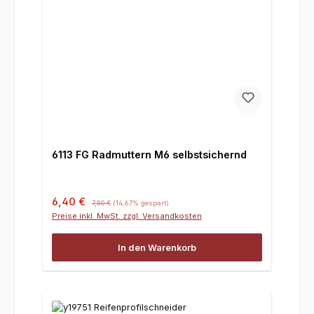
6113 FG Radmuttern M6 selbstsichernd
Verkaufspreis:
Regulärer Preis:
6,40 €
7,50 €
(14.67% gespart)
Preise inkl. MwSt. zzgl. Versandkosten
In den Warenkorb